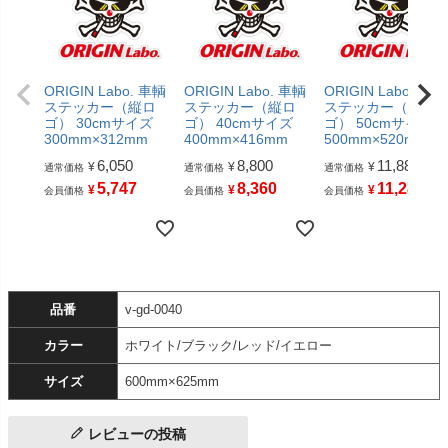
ORIGIN Labo. 車輌
ORIGIN Labo. 車輌
ORIGIN Labo. 車輌
ステッカー（縦ロ
ステッカー（縦ロ
ステッカー（縦ロ
ゴ） 30cmサイズ
ゴ） 40cmサイズ
ゴ） 50cmサイズ
300mm×312mm
400mm×416mm
500mm×520mm
6,050
8,800
11,880
¥
¥
¥
通常価格
通常価格
通常価格
5,747
8,360
11,286
¥
¥
¥
会員価格
会員価格
会員価格
品番
v-gd-0040
カラー
ホワイト/ブラック/レッド/イエロー
サイズ
600mm×625mm
レビューの投稿