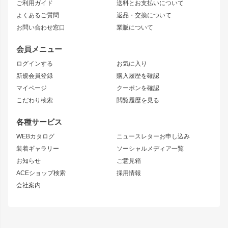
ご利用ガイド
送料とお支払いについて
JZX110 MARK II
ドリフトライン
アリスト
レーシングライン
よくあるご質問
返品・交換について
JZX100 MARK II
風神
ソアラ
アタックライン
お問い合わせ窓口
業販について
JZX90 MARK II
雷神
アルテッツァ
ストリームライン
レビン
龍神
プロボックス
スタイリッシュライン
会員メニュー
トレノ
RAV4
フロントフェンダー
ボンネット
ログインする
お気に入り
マークX
リアフェンダー
カナード
新規会員登録
購入履歴を確認
ブラッシュフェンダー
外装・補修パーツ
ニッサン
マイページ
クーポンを確認
コンバットアイ
アーム(足回り)
S15 シルビア
ワンビア
こだわり検索
閲覧履歴を見る
GTウイング
レンズ
S14 シルビア 前期
フェアレディZ
リアウイング
排気系
各種サービス
S14 シルビア 後期
スカイライン
ルーフウイング
S13 シルビア
ローレル
WEBカタログ
ニュースレターお申し込み
180SX
セフィーロ
装着ギャラリー
ソーシャルメディア一覧
ジムニーパーツ
シルエイティ
キャラバン
お知らせ
ご意見箱
ホイール
ACEショップ検索
採用情報
MUD-S7
まつど家 鉄漢
スズキ
マツダ
会社案内
MUD-SR7
まつど家 鉄心
ジムニー
RX-7
MUD-ZEUS
まつど家 鉄八
レクサス
フロントグリル
バンパー