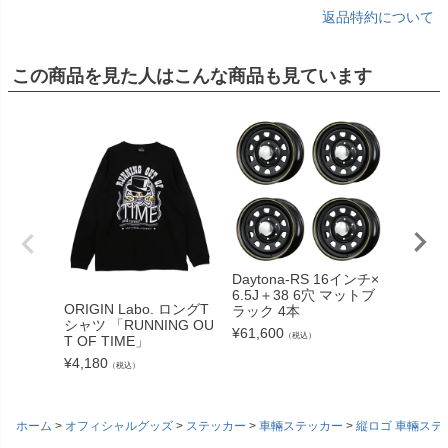
返品特約について
この商品を見た人はこんな商品も見ています
Daytona-RS 16インチ×
TOYO 
6.5J＋38 6穴 マットブ
Y M/T-
ORIGIN Labo. ロングT
ラック 4本
102Q
シャツ 「RUNNING OU
¥
61,600
¥
20,42
（税込）
T OF TIME」
¥
4,180
（税込）
ホーム
オフィシャルグッズ
ステッカー
車輛ステッカー
縦ロゴ 車輛ステ