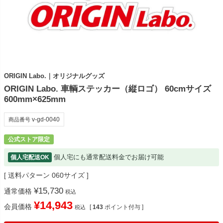
ORIGIN Labo.｜オリジナルグッズ
ORIGIN Labo. 車輌ステッカー（縦ロゴ） 60cmサイズ
600mm×625mm
v-gd-0040
商品番号
公式ストア限定
個人宅にも通常配送料金でお届け可能
個人宅配送OK
送料パターン
060サイズ
¥
15,730
通常価格
税込
¥
14,943
会員価格
[
143
ポイント付与 ]
税込