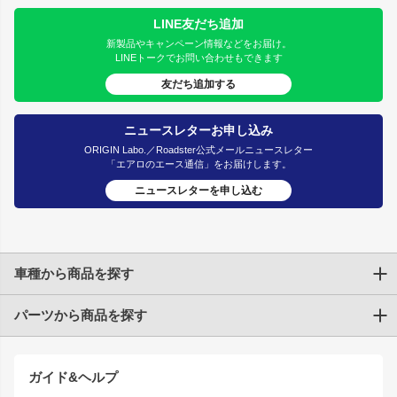
LINE友だち追加
新製品やキャンペーン情報などをお届け。
LINEトークでお問い合わせもできます
友だち追加する
ニュースレターお申し込み
ORIGIN Labo.／Roadster公式メールニュースレター
「エアロのエース通信」をお届けします。
ニュースレターを申し込む
車種から商品を探す
パーツから商品を探す
トヨタ
TOYOTA86
200系ハイエース
ドリフトパーツ
JZX100 CHASER
クラウン
ガイド&ヘルプ
JZX90 CHASER
エアロシリーズ
クラウンマジェスタ