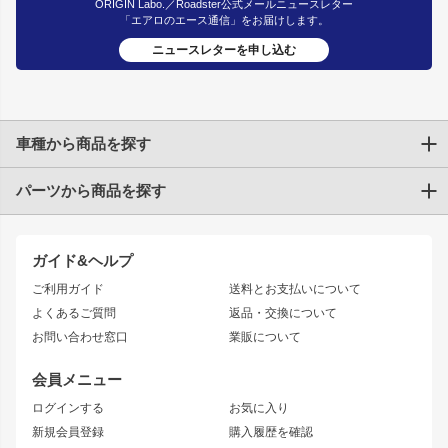
ORIGIN Labo.／Roadster公式メールニュースレター
「エアロのエース通信」をお届けします。
ニュースレターを申し込む
車種から商品を探す
パーツから商品を探す
トヨタ
TOYOTA86
200系ハイエース
ドリフトパーツ
JZX100 CHASER
クラウン
ガイド&ヘルプ
JZX90 CHASER
エアロシリーズ
クラウンマジェスタ
ご利用ガイド
送料とお支払いについて
JZX110 MARK II
ドリフトライン
アリスト
レーシングライン
よくあるご質問
返品・交換について
JZX100 MARK II
風神
ソアラ
アタックライン
お問い合わせ窓口
業販について
JZX90 MARK II
雷神
アルテッツァ
ストリームライン
レビン
龍神
プロボックス
スタイリッシュライン
会員メニュー
トレノ
RAV4
フロントフェンダー
ボンネット
ログインする
お気に入り
マークX
リアフェンダー
カナード
新規会員登録
購入履歴を確認
ブラッシュフェンダー
外装・補修パーツ