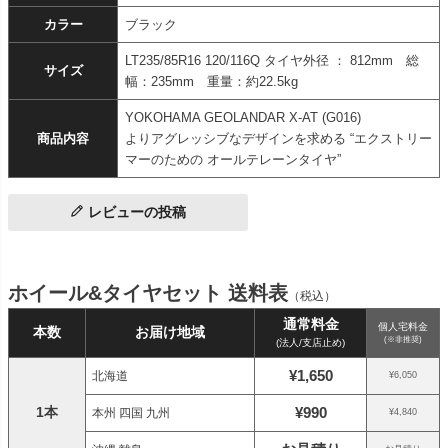
カラー
ブラック
LT235/85R16 120/116Q タイヤ外径 ： 812mm 総
サイズ
幅：235mm 重量：約22.5kg
YOKOHAMA GEOLANDAR X-AT (G016)
商品内容
よりアグレッシブなデザインを求める “エクストリー
マーのための オールテレーンタイヤ”
レビューの投稿
ホイール&タイヤセット 送料表
（税込）
通常料金
個人宅料金
本数
お届け地域
(※非推奨)
(法人/支店止め)
¥1,650
北海道
¥6,050
1本
¥990
本州 四国 九州
¥4,840