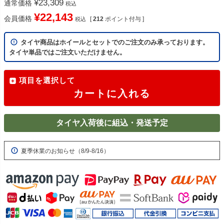
¥
23,309
通常価格
税込
¥
22,143
会員価格
[
212
ポイント付与 ]
税込
タイヤ商品はホイールとセットでのご注文のみ承っております。
タイヤ単品ではご注文いただけません。
項目を選択して
カートに入れる
タイヤ入荷後に組込・発送予定
夏季休業のお知らせ（8/9-8/16）