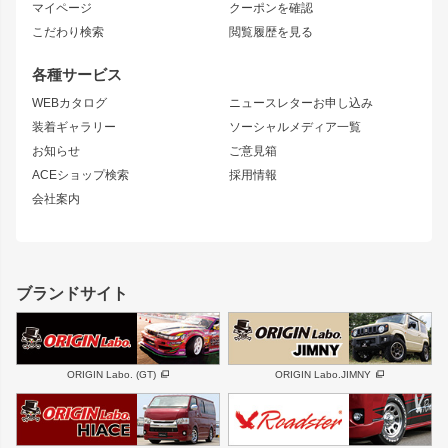
ニッサン
マイページ
クーポンを確認
コンバットアイ
アーム(足回り)
S15 シルビア
ワンビア
こだわり検索
閲覧履歴を見る
GTウイング
レンズ
S14 シルビア 前期
フェアレディZ
リアウイング
排気系
各種サービス
S14 シルビア 後期
スカイライン
ルーフウイング
S13 シルビア
ローレル
WEBカタログ
ニュースレターお申し込み
180SX
セフィーロ
装着ギャラリー
ソーシャルメディア一覧
ジムニーパーツ
シルエイティ
キャラバン
お知らせ
ご意見箱
ホイール
ACEショップ検索
採用情報
MUD-S7
まつど家 鉄漢
スズキ
マツダ
会社案内
MUD-SR7
まつど家 鉄心
ジムニー
RX-7
MUD-ZEUS
まつど家 鉄八
レクサス
フロントグリル
バンパー
GS350
ボンネット
IS250・IS350
リアウイング
ブランドサイト
SC
フェンダー
リアゲート
サイドパーツ
メンテナンスパーツ
スバル
三菱
BRZ
デリカ D:5
ORIGIN Labo. (GT)
ORIGIN Labo.JIMNY
ハイエースパーツ
ホイール
軽自動車
汎用
DAYTONA-RS
DAYTONA-RS NEO