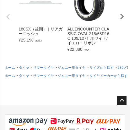
180SX（後期） | リアガ
ALLENCOUNTER CLA
ORIGI
ーニッシュ
SSIC OVAL 215/65R16
ルポン
C 109/107T ホワイト/
¥
25,190
¥
2,200
（税込）
イエローリボン
¥
22,880
（税込）
ホーム
タイヤ
サマータイヤ
ジムニー用タイヤ
サイズから探す
235／8
ホーム
タイヤ
サマータイヤ
ジムニー用タイヤ
タイヤメーカーから探す
ペー
ジト
ップ
へ