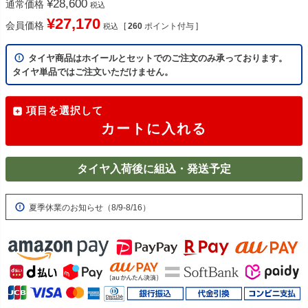
¥
28,600
通常価格
税込
¥
27,170
会員価格
[
260
ポイント付与 ]
税込
タイヤ商品はホイールとセットでのご注文のみ承っております。
タイヤ単品ではご注文いただけません。
項目を選択して
カートに入れる
タイヤ入荷後に組込・発送予定
夏季休業のお知らせ（8/9-8/16）