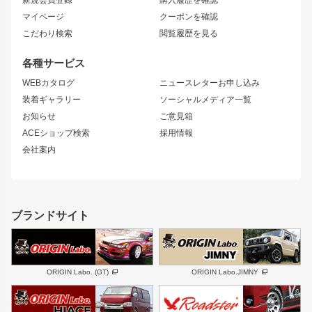
ブラッシュフェンダー
外装・補修パーツ
ニッサン
マイページ
クーポンを確認
コンバットアイ
アーム(足回り)
S15 シルビア
ワンビア
こだわり検索
閲覧履歴を見る
GTウイング
レンズ
S14 シルビア 前期
フェアレディZ
リアウイング
排気系
各種サービス
S14 シルビア 後期
スカイライン
ルーフウイング
S13 シルビア
ローレル
WEBカタログ
ニュースレターお申し込み
180SX
セフィーロ
装着ギャラリー
ソーシャルメディア一覧
ジムニーパーツ
シルエイティ
キャラバン
お知らせ
ご意見箱
ホイール
ACEショップ検索
採用情報
MUD-S7
まつど家 鉄漢
スズキ
マツダ
会社案内
MUD-SR7
まつど家 鉄心
ジムニー
RX-7
MUD-ZEUS
まつど家 鉄八
レクサス
フロントグリル
バンパー
GS350
ボンネット
IS250・IS350
リアウイング
ブランドサイト
SC
フェンダー
リアゲート
サイドパーツ
メンテナンスパーツ
スバル
三菱
BRZ
デリカ D:5
ORIGIN Labo. (GT)
ORIGIN Labo.JIMNY
ハイエースパーツ
ホイール
軽自動車
汎用
DAYTONA-RS
DAYTONA-RS NEO