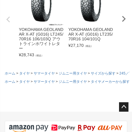
YOKOHAMA GEOLAND
YOKOHAMA GEOLAND
YOKOH
AR X-AT (G016) LT245/
AR X-AT (G016) LT235/
AR X-A
70R16 106/103Q アウ
70R16 104/101Q
70R16 
トラインホワイトレタ
¥
27,170
¥
23,59
（税込）
ー
¥
28,743
（税込）
ホーム
タイヤ
サマータイヤ
ジムニー用タイヤ
サイズから探す
245／7
ホーム
タイヤ
サマータイヤ
ジムニー用タイヤ
タイヤメーカーから探す
ペー
ジト
ップ