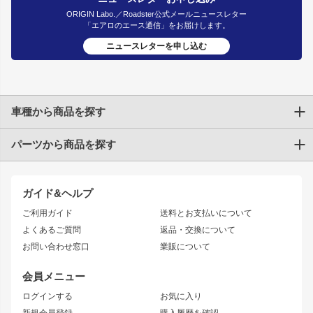
ORIGIN Labo.／Roadster公式メールニュースレター
「エアロのエース通信」をお届けします。
ニュースレターを申し込む
車種から商品を探す
パーツから商品を探す
トヨタ
TOYOTA86
200系ハイエース
ドリフトパーツ
JZX100 CHASER
クラウン
ガイド&ヘルプ
JZX90 CHASER
エアロシリーズ
クラウンマジェスタ
ご利用ガイド
送料とお支払いについて
JZX110 MARK II
ドリフトライン
アリスト
レーシングライン
よくあるご質問
返品・交換について
JZX100 MARK II
風神
ソアラ
アタックライン
お問い合わせ窓口
業販について
JZX90 MARK II
雷神
アルテッツァ
ストリームライン
レビン
龍神
プロボックス
スタイリッシュライン
会員メニュー
トレノ
RAV4
フロントフェンダー
ボンネット
ログインする
お気に入り
マークX
リアフェンダー
カナード
新規会員登録
購入履歴を確認