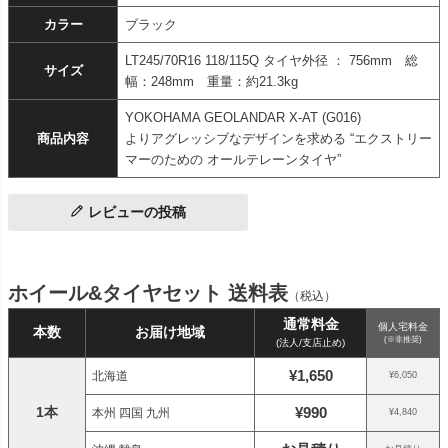
カラー
ブラック
LT245/70R16 118/115Q タイヤ外径 ： 756mm 総
サイズ
幅：248mm 重量：約21.3kg
YOKOHAMA GEOLANDAR X-AT (G016)
商品内容
よりアグレッシブなデザインを求める “エクストリー
マーのための オールテレーンタイヤ”
レビューの投稿
ホイール&タイヤセット 送料表
（税込）
通常料金
個人宅料金
本数
お届け地域
(※非推奨)
(法人/支店止め)
¥1,650
北海道
¥6,050
1本
¥990
本州 四国 九州
¥4,840