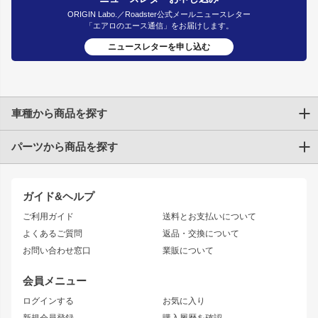
ORIGIN Labo.／Roadster公式メールニュースレター
「エアロのエース通信」をお届けします。
ニュースレターを申し込む
車種から商品を探す
パーツから商品を探す
トヨタ
TOYOTA86
200系ハイエース
ドリフトパーツ
JZX100 CHASER
クラウン
ガイド&ヘルプ
JZX90 CHASER
エアロシリーズ
クラウンマジェスタ
ご利用ガイド
送料とお支払いについて
JZX110 MARK II
ドリフトライン
アリスト
レーシングライン
よくあるご質問
返品・交換について
JZX100 MARK II
風神
ソアラ
アタックライン
お問い合わせ窓口
業販について
JZX90 MARK II
雷神
アルテッツァ
ストリームライン
レビン
龍神
プロボックス
スタイリッシュライン
会員メニュー
トレノ
RAV4
フロントフェンダー
ボンネット
ログインする
お気に入り
マークX
リアフェンダー
カナード
新規会員登録
購入履歴を確認