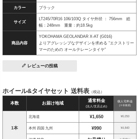
カラー
ブラック
LT245/70R16 106/103Q タイヤ外径 ： 756mm 総
サイズ
幅：248mm 重量：約18.5kg
YOKOHAMA GEOLANDAR X-AT (G016)
商品内容
よりアグレッシブなデザインを求める “エクストリー
マーのための オールテレーンタイヤ”
レビューの投稿
ホイール&タイヤセット 送料表
（税込）
通常料金
個人宅料金
本数
お届け地域
(※非推奨)
(法人/支店止め)
¥1,650
北海道
¥6,050
1本
¥990
本州 四国 九州
¥4,840