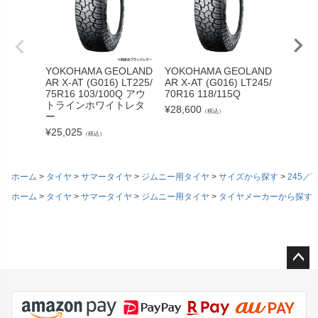
YOKOHAMA GEOLAND
YOKOHAMA GEOLAND
YOKOH
AR X-AT (G016) LT225/
AR X-AT (G016) LT245/
AR X-A
75R16 103/100Q アウ
70R16 118/115Q
70R16 
トラインホワイトレタ
¥
28,600
¥
27,17
（税込）
ー
¥
25,025
（税込）
ホーム
タイヤ
サマータイヤ
ジムニー用タイヤ
サイズから探す
245／7
ホーム
タイヤ
サマータイヤ
ジムニー用タイヤ
タイヤメーカーから探す
ペー
ジト
ップ