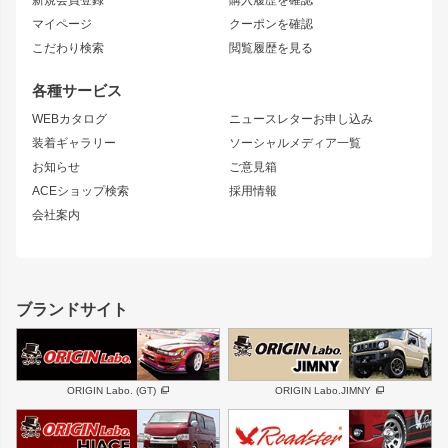
ブラッシュフェンダー
外装・補修パーツ
ニッサン
マイページ
クーポンを確認
コンバットアイ
アーム(足回り)
S15 シルビア
ワンビア
こだわり検索
閲覧履歴を見る
GTウイング
レンズ
S14 シルビア 前期
フェアレディZ
リアウイング
排気系
各種サービス
S14 シルビア 後期
スカイライン
ルーフウイング
S13 シルビア
ローレル
WEBカタログ
ニュースレターお申し込み
180SX
セフィーロ
装着ギャラリー
ソーシャルメディア一覧
ジムニーパーツ
シルエイティ
キャラバン
お知らせ
ご意見箱
ホイール
ACEショップ検索
採用情報
MUD-S7
まつど家 鉄漢
スズキ
マツダ
会社案内
MUD-SR7
まつど家 鉄心
ジムニー
RX-7
MUD-ZEUS
まつど家 鉄八
レクサス
フロントグリル
バンパー
GS350
ボンネット
IS250・IS350
リアウイング
ブランドサイト
SC
フェンダー
リアゲート
サイドパーツ
メンテナンスパーツ
スバル
三菱
BRZ
デリカ D:5
ORIGIN Labo. (GT)
ORIGIN Labo.JIMNY
ハイエースパーツ
ホイール
軽自動車
汎用
DAYTONA-RS
DAYTONA-RS NEO