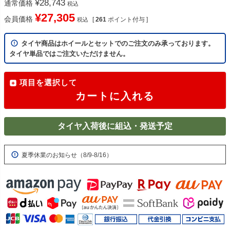
¥
28,743
通常価格
税込
¥
27,305
会員価格
[
261
ポイント付与 ]
税込
タイヤ商品はホイールとセットでのご注文のみ承っております。
タイヤ単品ではご注文いただけません。
項目を選択して
カートに入れる
タイヤ入荷後に組込・発送予定
夏季休業のお知らせ（8/9-8/16）