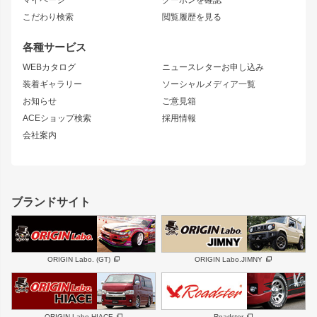
コンバットアイ
アーム(足回り)
S15 シルビア
ワンビア
こだわり検索
閲覧履歴を見る
GTウイング
レンズ
S14 シルビア 前期
フェアレディZ
リアウイング
排気系
各種サービス
S14 シルビア 後期
スカイライン
ルーフウイング
S13 シルビア
ローレル
WEBカタログ
ニュースレターお申し込み
180SX
セフィーロ
装着ギャラリー
ソーシャルメディア一覧
ジムニーパーツ
シルエイティ
キャラバン
お知らせ
ご意見箱
ホイール
ACEショップ検索
採用情報
MUD-S7
まつど家 鉄漢
スズキ
マツダ
会社案内
MUD-SR7
まつど家 鉄心
ジムニー
RX-7
MUD-ZEUS
まつど家 鉄八
レクサス
フロントグリル
バンパー
GS350
ボンネット
IS250・IS350
リアウイング
ブランドサイト
SC
フェンダー
リアゲート
サイドパーツ
メンテナンスパーツ
スバル
三菱
BRZ
デリカ D:5
ORIGIN Labo. (GT)
ORIGIN Labo.JIMNY
ハイエースパーツ
ホイール
軽自動車
汎用
DAYTONA-RS
DAYTONA-RS NEO
ORIGIN Labo.HIACE
Roadster