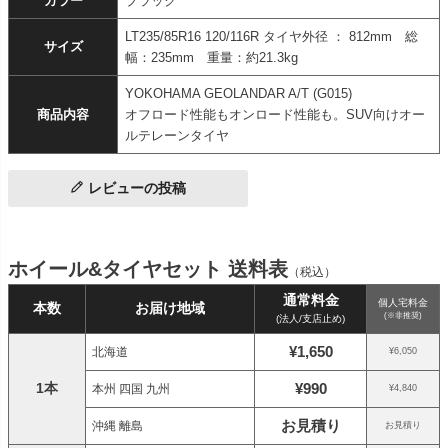
カラー
ブラック
LT235/85R16 120/116R タイヤ外径 ： 812mm 総
サイズ
幅：235mm 重量：約21.3kg
YOKOHAMA GEOLANDAR A/T (G015)
商品内容
オフロード性能もオンロード性能も。SUV向けオー
ルテレーンタイヤ
レビューの投稿
ホイール&タイヤセット 送料表
（税込）
通常料金
個人宅料金
本数
お届け地域
(※非推奨)
(法人/支店止め)
¥1,650
北海道
¥6,050
1本
¥990
本州 四国 九州
¥4,840
お見積り
沖縄 離島
お見積り