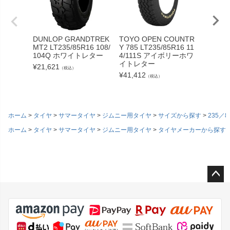
DUNLOP GRANDTREK
TOYO OPEN COUNTR
YOKOH
MT2 LT235/85R16 108/
Y 785 LT235/85R16 11
AR X-A
104Q ホワイトレター
4/111S アイボリーホワ
85R16 
イトレター
¥
21,621
¥
23,30
（税込）
¥
41,412
（税込）
ホーム
タイヤ
サマータイヤ
ジムニー用タイヤ
サイズから探す
235／8
ホーム
タイヤ
サマータイヤ
ジムニー用タイヤ
タイヤメーカーから探す
ペー
ジト
ップ
へ