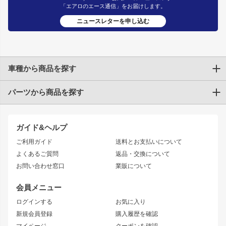
「エアロのエース通信」をお届けします。
ニュースレターを申し込む
車種から商品を探す
パーツから商品を探す
トヨタ
TOYOTA86
200系ハイエース
ドリフトパーツ
JZX100 CHASER
クラウン
ガイド&ヘルプ
JZX90 CHASER
エアロシリーズ
クラウンマジェスタ
ご利用ガイド
送料とお支払いについて
JZX110 MARK II
ドリフトライン
アリスト
レーシングライン
よくあるご質問
返品・交換について
JZX100 MARK II
風神
ソアラ
アタックライン
お問い合わせ窓口
業販について
JZX90 MARK II
雷神
アルテッツァ
ストリームライン
レビン
龍神
プロボックス
スタイリッシュライン
会員メニュー
トレノ
RAV4
フロントフェンダー
ボンネット
ログインする
お気に入り
マークX
リアフェンダー
カナード
新規会員登録
購入履歴を確認
ブラッシュフェンダー
外装・補修パーツ
ニッサン
マイページ
クーポンを確認