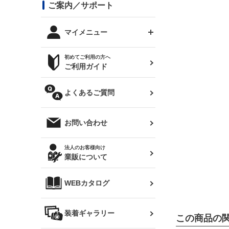
コンバットアイ用ライト
ステッカー
ご案内／サポート
まつど家 鉄八
DTM:exclusive
シルビア S14 前期
スバル
JZX90 チェイサー
RX-7
カナード
BRZ
レクサス
リアウイング
オプションタイヤ
トップス(半袖)
マイメニュー
JZX100 マークⅡ
シルビア S14 後期
三菱
外装・補修パーツ
ログインする
サマータイヤ
初めてご利用の方へ
リアゲート
ホイールナット
トップス(長袖)
JZX110 マークⅡ
デリカ D:5
軽自動車
ジムニー用タイヤ
ご利用ガイド
シルビア S15
新規会員登録
オリジンアーム(足回り)
JZX90 マークⅡ
汎用
サマータイヤ
メンテナンスパーツ
パーカー
よくあるご質問
お気に入りリスト
ハイエース・バン用タイ
180SX
ヤ
ハイエース
レンズ
注文履歴
オーバーオール(つなぎ)
お問い合わせ
シルエイティ
レビン
クーポンを見る
マフラー
トレノ
閲覧履歴
法人のお客様向け
タオル
業販について
ワンビア
マークX
ニュースレターお申し込み
帽子
WEBカタログ
クラウン
Z33 フェアレディZ
クラウンマジェスタ
バッグ
装着ギャラリー
Z32 フェアレディZ
この商品の
アリスト