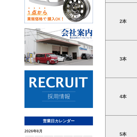
2本
3本
4本
営業日カレンダー
2026年8月
5本