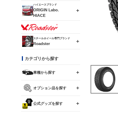
ドリフトライン
フロントフェンダー
ハイエースブランド
アルミホイール
ORIGIN Labo.
MUD-ZEUS
HIACE
風神(180SX)
リアフェンダー
アルミホイール
MUD-SR7
エアロシリーズ
雷神(S15)
ブラッシュフェンダー
アルミホイール
スチールホイール専門ブランド
MUD-S7
Roadster
LUX MODEL SP
オーバーフェンダー
龍神(チェイサー)
コンバットアイ
フロントグリル
DAYTONA-RS
カテゴリから探す
LUX MODEL
リアウイング
レーシングライン
GTウイング
ハイエース専用
ボンネット
車種から探す
DAYTONA-RS NEO
RUGGER MODEL
スムージングバンパー
アタックライン
リアウイング
トヨタ
ジムニー専用
フェンダー
オプション品を探す
まつど家 鉄漢
GROUND MODEL
ワイパーガード
ニッサン
ストリームライン
ルーフウイング
TOYOTA 86
ジムニー専用
サイドパーツ
GTウイング用ラダー
公式グッズを探す
スズキ
まつど家 鉄心
PHANTOM LIP
内装パーツ
シルビア S13
スタイリッシュライン
ボンネット
JZX100 チェイサー
マツダ
ジムニー
ジムニー専用
バンパー