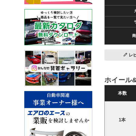
商
レ
ホイール
本数
1本