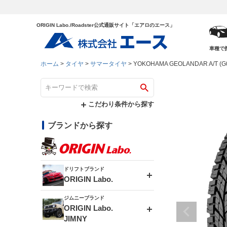
ORIGIN Labo./Roadster公式通販サイト「エアロのエース」
車種で
ホーム
タイヤ
サマータイヤ
YOKOHAMA GEOLANDAR A/
こだわり条件から探す
ブランドから探す
ドリフトブランド
ORIGIN Labo.
ジムニーブランド
エアロシリーズ
ORIGIN Labo.
JIMNY