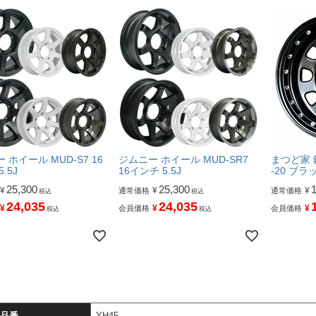
 ホイール MUD-S7 16
ジムニー ホイール MUD-SR7
まつど家 鉄
.5J
16インチ 5.5J
-20 ブラ
25,300
25,300
¥
¥
¥
通常価格
通常価格
税込
税込
24,035
24,035
¥
¥
¥
会員価格
会員価格
税込
税込
品番
YH45