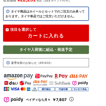
会員価格
[
213
ポイント付与 ]
税込
タイヤ商品はホイールとセットでのご注文のみ承って
おります。タイヤ単品ではご注文いただけません。
項目を選択して
カートに入れる
タイヤ入荷後に組込・発送予定
夏季休業のお知らせ（8/9-8/16）
￥7,807
ペイディなら月々