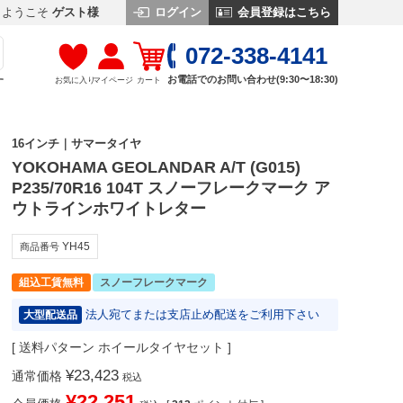
ログイン
会員登録はこちら
ようこそ
ゲスト様
072-338-4141
お電話でのお問い合わせ(9:30〜18:30)
お気に入り
マイページ
カート
す
16インチ｜サマータイヤ
YOKOHAMA GEOLANDAR A/T (G015)
P235/70R16 104T スノーフレークマーク ア
ウトラインホワイトレター
YH45
商品番号
組込工賃無料
スノーフレークマーク
法人宛てまたは支店止め配送をご利用下さい
大型配送品
送料パターン
ホイールタイヤセット
¥
23,423
通常価格
税込
¥
22,251