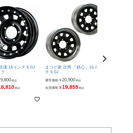
漢 16インチ 6.0J
まつど家 次男 「鉄心」16イン
まつど家 三
ック
チ 6.0J
チ 6.0J
19,800
20,900
12,
¥
¥
通常価格
通常価格
税込
税込
18,810
19,855
11
¥
¥
会員価格
会員価格
税込
税込