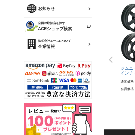
R34 スカイライン
ソアラ
ファッション小物
お知らせ
アルテッツァ
スカイライン
全国の取扱店を探す
（ER34/R33/ECR33/R32）
雑貨・ステーショナリー
プロボックス
ACEショップ検索
RAV4
キャラバン
株式会社エースについて
ベビー用品
企業情報
ローレル
のぼり
セフィーロ
ジムニー
インチ 5
通常価格
会員価格