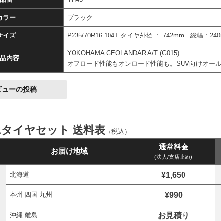
カラー
ブラック
サイズ
P235/70R16 104T タイヤ外径 ： 742mm 総幅：24
YOKOHAMA GEOLANDAR A/T (G015)
品内容
オフロード性能もオンロード性能も。SUV向けオー
ビューの投稿
&タイヤセット 送料表
（税込）
通常料金
お届け地域
(法人/支店止め)
¥1,650
北海道
¥990
本州 四国 九州
お見積り
沖縄 離島