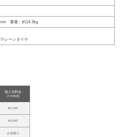
0mm 重量：約14.3kg
ルテレーンタイヤ
個人宅料金
(※非推奨)
¥6,050
¥4,840
お見積り