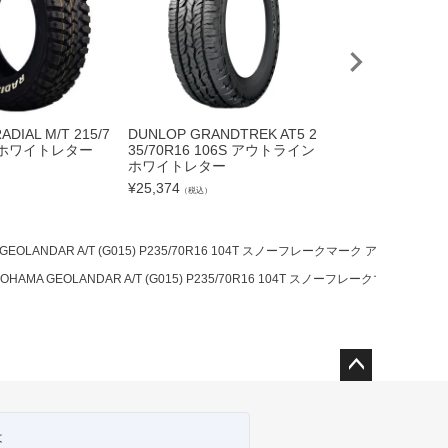
DIAL M/T 215/7
DUNLOP GRANDTREK AT5 2
YOKOHAMA GEO
0T ホワイトレター
35/70R16 106S アウトライン
T G003 LT235/85
ホワイトレター
6Q
）
¥
25,374
¥
20,163
（税込）
（税込）
 GEOLANDAR A/T (G015) P235/70R16 104T スノーフレークマーク アウトラ
KOHAMA GEOLANDAR A/T (G015) P235/70R16 104T スノーフレークマー
ペー
ジト
ップ
は