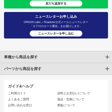
友だち追加する
ニュースレターお申し込み
ORIGIN Labo.／Roadster公式メールニュースレター
「エアロのエース通信」をお届けします。
ニュースレターを申し込む
車種から商品を探す
パーツから商品を探す
トヨタ
TOYOTA86
200系ハイエース
ドリフトパーツ
JZX100 CHASER
クラウン
ガイド&ヘルプ
JZX90 CHASER
エアロシリーズ
クラウンマジェスタ
ご利用ガイド
送料とお支払いについて
JZX110 MARK II
ドリフトライン
アリスト
レーシングライン
よくあるご質問
返品・交換について
JZX100 MARK II
風神
ソアラ
アタックライン
お問い合わせ窓口
業販について
JZX90 MARK II
雷神
アルテッツァ
ストリームライン