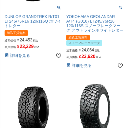
DUNLOP GRANDTREK R/T01
YOKOHAMA GEOLANDAR
LT245/75R16 120/116Q ホワイ
A/T4 (G018) LT245/75R16
トレター
120/116S スノーフレークマー
ク アウトラインホワイトレター
組込工賃無料
組込工賃無料
24,453
¥
通常価格
税込
スノーフレークマーク
23,229
¥
会員価格
税込
24,864
¥
通常価格
税込
詳細を見る
23,620
¥
会員価格
税込
詳細を見る