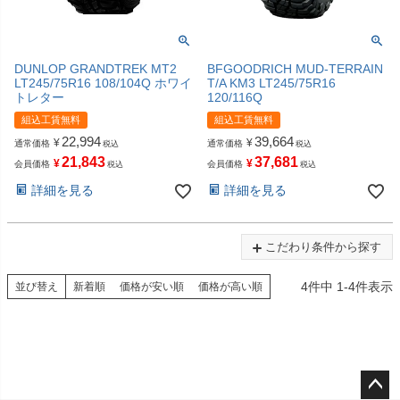
DUNLOP GRANDTREK MT2
BFGOODRICH MUD-TERRAIN
LT245/75R16 108/104Q ホワイ
T/A KM3 LT245/75R16
トレター
120/116Q
組込工賃無料
組込工賃無料
22,994
39,664
¥
¥
通常価格
通常価格
税込
税込
21,843
37,681
¥
¥
会員価格
会員価格
税込
税込
詳細を見る
詳細を見る
こだわり条件から探す
4
件中
1
-
4
件表示
並び替え
新着順
価格が安い順
価格が高い順