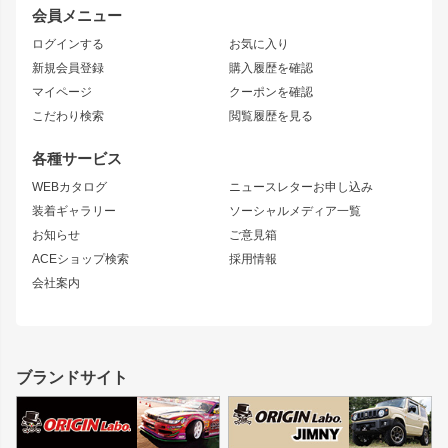
レビン
龍神
プロボックス
スタイリッシュライン
会員メニュー
トレノ
RAV4
フロントフェンダー
ボンネット
ログインする
お気に入り
マークX
リアフェンダー
カナード
新規会員登録
購入履歴を確認
ブラッシュフェンダー
外装・補修パーツ
ニッサン
マイページ
クーポンを確認
コンバットアイ
アーム(足回り)
S15 シルビア
ワンビア
こだわり検索
閲覧履歴を見る
GTウイング
レンズ
S14 シルビア 前期
フェアレディZ
リアウイング
排気系
各種サービス
S14 シルビア 後期
スカイライン
ルーフウイング
S13 シルビア
ローレル
WEBカタログ
ニュースレターお申し込み
180SX
セフィーロ
装着ギャラリー
ソーシャルメディア一覧
ジムニーパーツ
シルエイティ
キャラバン
お知らせ
ご意見箱
ホイール
ACEショップ検索
採用情報
MUD-S7
まつど家 鉄漢
スズキ
マツダ
会社案内
MUD-SR7
まつど家 鉄心
ジムニー
RX-7
MUD-ZEUS
まつど家 鉄八
レクサス
フロントグリル
バンパー
GS350
ボンネット
IS250・IS350
リアウイング
ブランドサイト
SC
フェンダー
リアゲート
サイドパーツ
メンテナンスパーツ
スバル
三菱