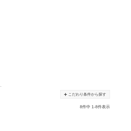
こだわり条件から探す
8
件中
1
-
8
件表示