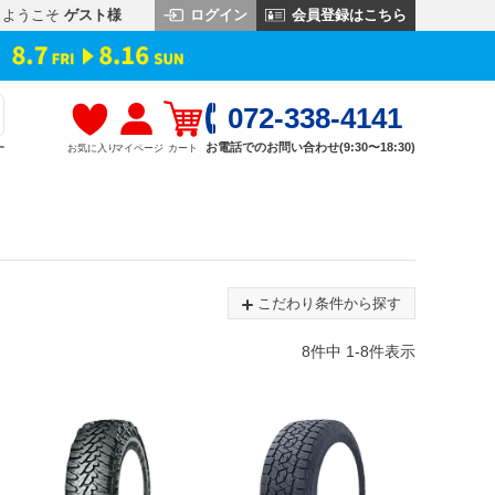
ログイン
会員登録はこちら
ようこそ
ゲスト様
072-338-4141
お電話でのお問い合わせ(9:30〜18:30)
お気に入り
マイページ
カート
す
こだわり条件から探す
8
件中
1
-
8
件表示