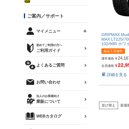
シルビア S13
スタイリッシュライン
ボンネット
JZX100 チェイサー
マツダ
ジムニー
ジムニー専用
バンパー
コンバットアイ用ライト
ステッカー
ご案内／サポート
まつど家 鉄八
DTM:exclusive
シルビア S14 前期
スバル
JZX90 チェイサー
RX-7
カナード
BRZ
レクサス
リアウイング
オプションタイヤ
トップス(半袖)
マイメニュー
GRIPMAX Mud
JZX100 マークⅡ
シルビア S14 後期
三菱
MAX LT225/70
外装・補修パーツ
102/99R ホ
ログインする
サマータイヤ
初めてご利用の方へ
リアゲート
ホイールナット
トップス(長袖)
JZX110 マークⅡ
デリカ D:5
軽自動車
ジムニー用タイヤ
ご利用ガイド
組込工賃無料
シルビア S15
新規会員登録
24,16
オリジンアーム(足回り)
¥
JZX90 マークⅡ
通常価格
汎用
サマータイヤ
メンテナンスパーツ
22,9
パーカー
よくあるご質問
お気に入りリスト
¥
会員価格
ハイエース・バン用タイ
180SX
ヤ
ハイエース
詳細を見る
レンズ
注文履歴
オーバーオール(つなぎ)
お問い合わせ
シルエイティ
レビン
クーポンを見る
マフラー
トレノ
閲覧履歴
法人のお客様向け
タオル
業販について
ワンビア
並び替え
新着
マークX
ニュースレターお申し込み
帽子
WEBカタログ
クラウン
Z33 フェアレディZ
クラウンマジェスタ