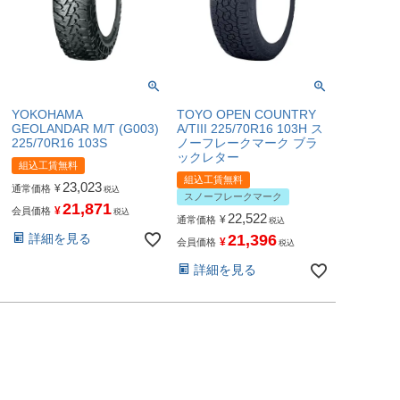
YOKOHAMA
TOYO OPEN COUNTRY
GEOLANDAR M/T (G003)
A/TIII 225/70R16 103H ス
225/70R16 103S
ノーフレークマーク ブラ
ックレター
組込工賃無料
組込工賃無料
23,023
¥
通常価格
税込
スノーフレークマーク
21,871
¥
会員価格
税込
22,522
¥
通常価格
税込
詳細を見る
21,396
¥
会員価格
税込
詳細を見る