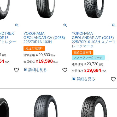
NDTREK
YOKOHAMA
YOKOHAMA
70R16
GEOLANDAR CV (G058)
GEOLANDAR A/T (G015)
ワイトレター
225/70R16 103H
225/70R16 103H スノーフ
レークマーク
組込工賃無料
組込工賃無料
4
20,630
¥
通常価格
税込
税込
スノーフレークマーク
64
19,598
¥
会員価格
税込
税込
20,720
¥
通常価格
税込
詳細を見る
19,684
¥
会員価格
税込
詳細を見る