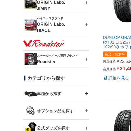
エアロシリーズ
ORIGIN Labo.
JIMNY
ドリフトライン
フロントフェンダー
ハイエースブランド
アルミホイール
ORIGIN Labo.
MUD-ZEUS
HIACE
風神(180SX)
リアフェンダー
アルミホイール
DUNLOP GRA
MUD-SR7
R/T01 LT225/
エアロシリーズ
102/99Q ホ
雷神(S15)
ブラッシュフェンダー
アルミホイール
組込工賃無料
スチールホイール専門ブランド
MUD-S7
22,59
Roadster
LUX MODEL SP
オーバーフェンダー
¥
通常価格
21,4
龍神(チェイサー)
コンバットアイ
¥
会員価格
フロントグリル
DAYTONA-RS
詳細を見る
カテゴリから探す
LUX MODEL
リアウイング
レーシングライン
GTウイング
ハイエース専用
ボンネット
車種から探す
DAYTONA-RS NEO
RUGGER MODEL
スムージングバンパー
アタックライン
リアウイング
トヨタ
ジムニー専用
フェンダー
オプション品を探す
まつど家 鉄漢
GROUND MODEL
ワイパーガード
ニッサン
ストリームライン
ルーフウイング
TOYOTA 86
ジムニー専用
サイドパーツ
GTウイング用ラダー
公式グッズを探す
スズキ
まつど家 鉄心
PHANTOM LIP
内装パーツ