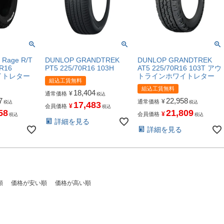
 Rage R/T
DUNLOP GRANDTREK
DUNLOP GRANDTREK
R16
PT5 225/70R16 103H
AT5 225/70R16 103T アウ
ワイトレター
トラインホワイトレター
組込工賃無料
組込工賃無料
18,404
¥
通常価格
税込
7
22,958
¥
通常価格
税込
税込
17,483
¥
会員価格
税込
58
21,809
¥
会員価格
税込
税込
詳細を見る
詳細を見る
順
価格が安い順
価格が高い順