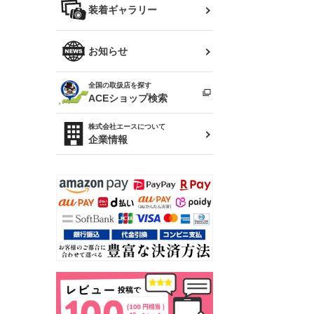
バッグ
装着ギャラリー
Z32 フェアレディZ
アリスト
R34 スカイライン
ソアラ
ファッション小物
お知らせ
アルテッツァ
スカイライン
全国の取扱店を探す
（ER34/R33/ECR33/R32）
雑貨・ステーショナリー
プロボックス
ACEショップ検索
RAV4
キャラバン
株式会社エースについて
ベビー用品
企業情報
ローレル
のぼり
セフィーロ