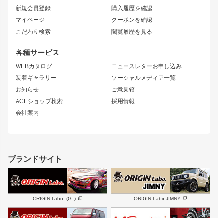
リアフェンダー
カナード
新規会員登録
購入履歴を確認
ブラッシュフェンダー
外装・補修パーツ
ニッサン
マイページ
クーポンを確認
コンバットアイ
アーム(足回り)
S15 シルビア
ワンビア
こだわり検索
閲覧履歴を見る
GTウイング
レンズ
S14 シルビア 前期
フェアレディZ
リアウイング
排気系
各種サービス
S14 シルビア 後期
スカイライン
ルーフウイング
S13 シルビア
ローレル
WEBカタログ
ニュースレターお申し込み
180SX
セフィーロ
装着ギャラリー
ソーシャルメディア一覧
ジムニーパーツ
シルエイティ
キャラバン
お知らせ
ご意見箱
ホイール
ACEショップ検索
採用情報
MUD-S7
まつど家 鉄漢
スズキ
マツダ
会社案内
MUD-SR7
まつど家 鉄心
ジムニー
RX-7
MUD-ZEUS
まつど家 鉄八
レクサス
フロントグリル
バンパー
GS350
ボンネット
IS250・IS350
リアウイング
ブランドサイト
SC
フェンダー
リアゲート
サイドパーツ
メンテナンスパーツ
スバル
三菱
BRZ
デリカ D:5
ORIGIN Labo. (GT)
ORIGIN Labo.JIMNY
ハイエースパーツ
ホイール
軽自動車
汎用