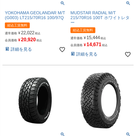
YOKOHAMA GEOLANDAR M/T
MUDSTAR RADIAL M/T
(G003) LT215/70R16 100/97Q
215/70R16 100T ホワイトレタ
ー
組込工賃無料
組込工賃無料
22,022
¥
通常価格
税込
15,444
¥
通常価格
税込
20,920
¥
会員価格
税込
14,671
¥
会員価格
税込
詳細を見る
詳細を見る