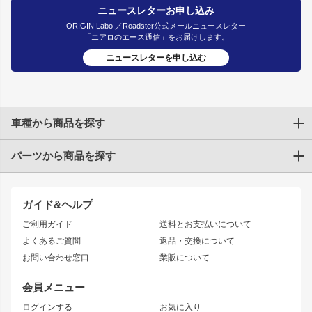
ニュースレターお申し込み
ORIGIN Labo.／Roadster公式メールニュースレター
「エアロのエース通信」をお届けします。
ニュースレターを申し込む
車種から商品を探す
パーツから商品を探す
トヨタ
TOYOTA86
200系ハイエース
ドリフトパーツ
JZX100 CHASER
クラウン
ガイド&ヘルプ
JZX90 CHASER
エアロシリーズ
クラウンマジェスタ
ご利用ガイド
送料とお支払いについて
JZX110 MARK II
ドリフトライン
アリスト
レーシングライン
よくあるご質問
返品・交換について
JZX100 MARK II
風神
ソアラ
アタックライン
お問い合わせ窓口
業販について
JZX90 MARK II
雷神
アルテッツァ
ストリームライン
レビン
龍神
プロボックス
スタイリッシュライン
会員メニュー
トレノ
RAV4
フロントフェンダー
ボンネット
ログインする
お気に入り
マークX