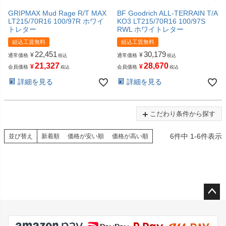
GRIPMAX Mud Rage R/T MAX
BF Goodrich ALL-TERRAIN T/A
LT215/70R16 100/97R ホワイ
KO3 LT215/70R16 100/97S
トレター
RWL ホワイトレター
組込工賃無料
組込工賃無料
22,451
30,179
¥
¥
通常価格
通常価格
税込
税込
21,327
28,670
¥
¥
会員価格
会員価格
税込
税込
詳細を見る
詳細を見る
こだわり条件から探す
6
件中
1
-
6
件表示
並び替え
新着順
価格が安い順
価格が高い順
ペー
ジト