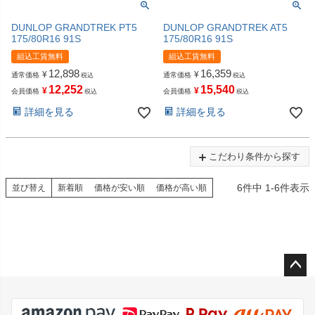
DUNLOP GRANDTREK PT5
DUNLOP GRANDTREK AT5
175/80R16 91S
175/80R16 91S
組込工賃無料
組込工賃無料
12,898
16,359
¥
¥
通常価格
通常価格
税込
税込
12,252
15,540
¥
¥
会員価格
会員価格
税込
税込
詳細を見る
詳細を見る
こだわり条件から探す
6
件中
1
-
6
件表示
並び替え
新着順
価格が安い順
価格が高い順
ペー
ジト
ップ