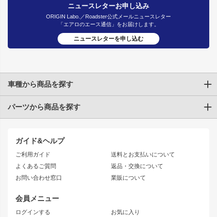
ニュースレターお申し込み
ORIGIN Labo.／Roadster公式メールニュースレター
「エアロのエース通信」をお届けします。
ニュースレターを申し込む
車種から商品を探す
パーツから商品を探す
トヨタ
TOYOTA86
200系ハイエース
ドリフトパーツ
JZX100 CHASER
クラウン
ガイド&ヘルプ
JZX90 CHASER
エアロシリーズ
クラウンマジェスタ
ご利用ガイド
送料とお支払いについて
JZX110 MARK II
ドリフトライン
アリスト
レーシングライン
よくあるご質問
返品・交換について
JZX100 MARK II
風神
ソアラ
アタックライン
お問い合わせ窓口
業販について
JZX90 MARK II
雷神
アルテッツァ
ストリームライン
レビン
龍神
プロボックス
スタイリッシュライン
会員メニュー
トレノ
RAV4
フロントフェンダー
ボンネット
ログインする
お気に入り
マークX