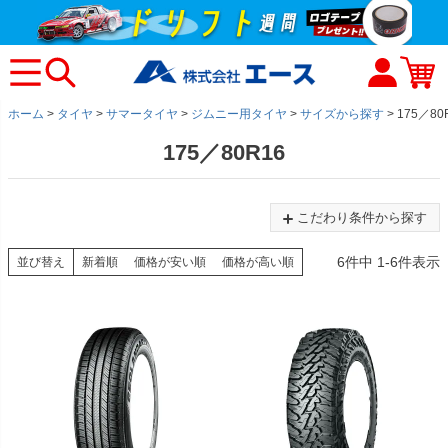
ホーム
タイヤ
サマータイヤ
ジムニー用タイヤ
サイズから探す
175／80
175／80R16
こだわり条件から探す
6
件中
1
-
6
件表示
並び替え
新着順
価格が安い順
価格が高い順