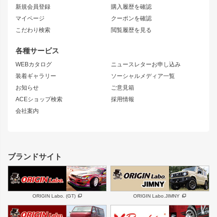
リアフェンダー
カナード
新規会員登録
購入履歴を確認
ブラッシュフェンダー
外装・補修パーツ
ニッサン
マイページ
クーポンを確認
コンバットアイ
アーム(足回り)
S15 シルビア
ワンビア
こだわり検索
閲覧履歴を見る
GTウイング
レンズ
S14 シルビア 前期
フェアレディZ
リアウイング
排気系
各種サービス
S14 シルビア 後期
スカイライン
ルーフウイング
S13 シルビア
ローレル
WEBカタログ
ニュースレターお申し込み
180SX
セフィーロ
装着ギャラリー
ソーシャルメディア一覧
ジムニーパーツ
シルエイティ
キャラバン
お知らせ
ご意見箱
ホイール
ACEショップ検索
採用情報
MUD-S7
まつど家 鉄漢
スズキ
マツダ
会社案内
MUD-SR7
まつど家 鉄心
ジムニー
RX-7
MUD-ZEUS
まつど家 鉄八
レクサス
フロントグリル
バンパー
GS350
ボンネット
IS250・IS350
リアウイング
ブランドサイト
SC
フェンダー
リアゲート
サイドパーツ
メンテナンスパーツ
スバル
三菱
BRZ
デリカ D:5
ORIGIN Labo. (GT)
ORIGIN Labo.JIMNY
ハイエースパーツ
ホイール
軽自動車
汎用