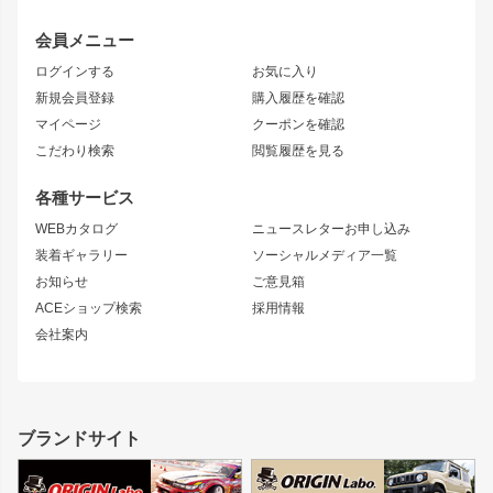
レビン
龍神
プロボックス
スタイリッシュライン
会員メニュー
トレノ
RAV4
フロントフェンダー
ボンネット
ログインする
お気に入り
マークX
リアフェンダー
カナード
新規会員登録
購入履歴を確認
ブラッシュフェンダー
外装・補修パーツ
ニッサン
マイページ
クーポンを確認
コンバットアイ
アーム(足回り)
S15 シルビア
ワンビア
こだわり検索
閲覧履歴を見る
GTウイング
レンズ
S14 シルビア 前期
フェアレディZ
リアウイング
排気系
各種サービス
S14 シルビア 後期
スカイライン
ルーフウイング
S13 シルビア
ローレル
WEBカタログ
ニュースレターお申し込み
180SX
セフィーロ
装着ギャラリー
ソーシャルメディア一覧
ジムニーパーツ
シルエイティ
キャラバン
お知らせ
ご意見箱
ホイール
ACEショップ検索
採用情報
MUD-S7
まつど家 鉄漢
スズキ
マツダ
会社案内
MUD-SR7
まつど家 鉄心
ジムニー
RX-7
MUD-ZEUS
まつど家 鉄八
レクサス
フロントグリル
バンパー
GS350
ボンネット
IS250・IS350
リアウイング
ブランドサイト
SC
フェンダー
リアゲート
サイドパーツ
メンテナンスパーツ