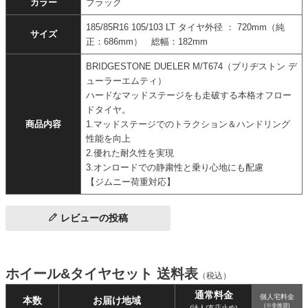
カラー
ブラック
185/85R16 105/103 LT タイヤ外径 ： 720mm（純
サイズ
正：686mm） 総幅：182mm
BRIDGESTONE DUELER M/T674（ブリヂストン デ
ューラーエムティ）
ハードなマッドステージをも走破する本格オフロー
ドタイヤ。
商品内容
1.マッドステージでのトラクション＆ハンドリング
性能を向上
2.優れた耐久性を実現
3.オンロードでの静粛性と乗り心地にも配慮
【ジムニー荷重対応】
レビューの投稿
ホイール&タイヤセット 送料表
（税込）
通常料金
個人宅料金
本数
お届け地域
(※非推奨)
(法人/支店止め)