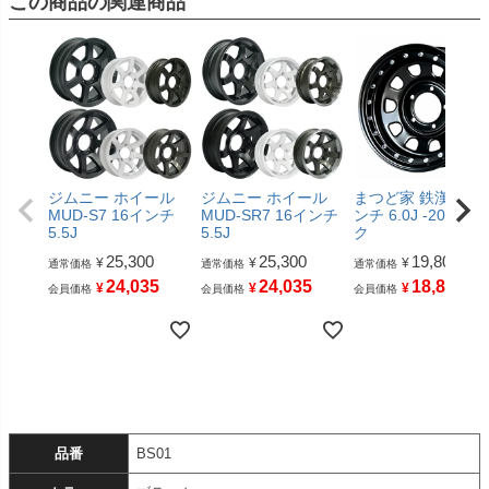
この商品の関連商品
ジムニー ホイール
ジムニー ホイール
まつど家 鉄漢 16イ
MUD-S7 16インチ
MUD-SR7 16インチ
ンチ 6.0J -20 ブラ
5.5J
5.5J
ク
25,300
25,300
19,800
¥
¥
¥
通常価格
通常価格
通常価格
24,035
24,035
18,810
¥
¥
¥
会員価格
会員価格
会員価格
品番
BS01