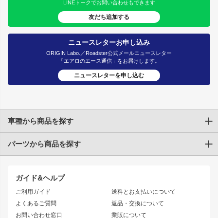
LINEトークでお問い合わせもできます
友だち追加する
ニュースレターお申し込み
ORIGIN Labo.／Roadster公式メールニュースレター
「エアロのエース通信」をお届けします。
ニュースレターを申し込む
車種から商品を探す
パーツから商品を探す
トヨタ
TOYOTA86
200系ハイエース
ドリフトパーツ
JZX100 CHASER
クラウン
ガイド&ヘルプ
JZX90 CHASER
エアロシリーズ
クラウンマジェスタ
ご利用ガイド
送料とお支払いについて
JZX110 MARK II
ドリフトライン
アリスト
レーシングライン
よくあるご質問
返品・交換について
JZX100 MARK II
風神
ソアラ
アタックライン
お問い合わせ窓口
業販について
JZX90 MARK II
雷神
アルテッツァ
ストリームライン