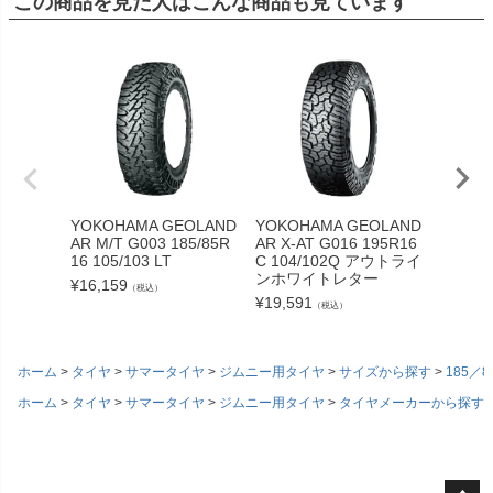
この商品を見た人はこんな商品も見ています
YOKOHAMA GEOLAND
YOKOHAMA GEOLAND
Z33 
AR M/T G003 185/85R
AR X-AT G016 195R16
ンバッ
16 105/103 LT
C 104/102Q アウトライ
タイプ
ンホワイトレター
¥
16,159
¥
13,09
（税込）
¥
19,591
（税込）
ホーム
タイヤ
サマータイヤ
ジムニー用タイヤ
サイズから探す
185／8
ホーム
タイヤ
サマータイヤ
ジムニー用タイヤ
タイヤメーカーから探す