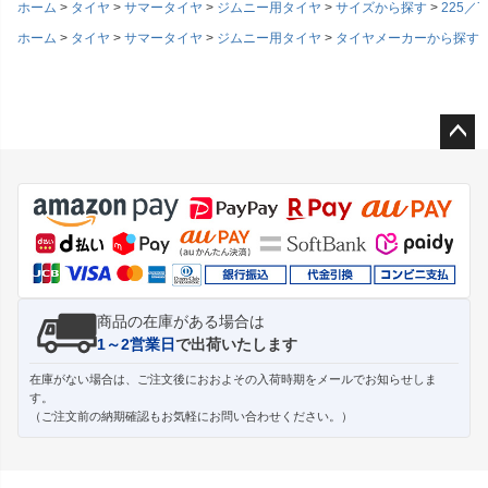
ホーム
タイヤ
サマータイヤ
ジムニー用タイヤ
サイズから探す
225／7
ホーム
タイヤ
サマータイヤ
ジムニー用タイヤ
タイヤメーカーから探す
ペー
ジト
ップ
へ
商品の在庫がある場合は
1～2営業日
で出荷いたします
在庫がない場合は、ご注文後におおよその入荷時期をメールでお知らせしま
す。
（ご注文前の納期確認もお気軽にお問い合わせください。）