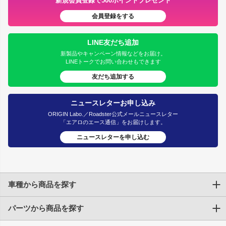
新規会員登録で500ポイントプレゼント
会員登録をする
LINE友だち追加
新製品やキャンペーン情報などをお届け。
LINEトークでお問い合わせもできます
友だち追加する
ニュースレターお申し込み
ORIGIN Labo.／Roadster公式メールニュースレター
「エアロのエース通信」をお届けします。
ニュースレターを申し込む
車種から商品を探す
パーツから商品を探す
トヨタ
TOYOTA86
200系ハイエース