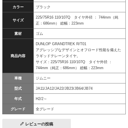
カラー
ブラック
225/75R16 110/107Q タイヤ外径 ： 744mm（純
サイズ
正：686mm） 総幅：223mm
素材
ゴム
DUNLOP GRANDTREK R/T01
アグレッシブなデザインとオフロード性能を備えた
商品内容
ラギッドテレーンタイヤ。
サイズ：225/75R16 110/107Q タイヤ外径 ：
744mm（純正：686mm） 総幅：223mm
車種
ジムニー
型式
JA11/JA12/JA22/JB23/JB64/JB74
年式
H2/2～
グレード
全グレード
レビューの投稿