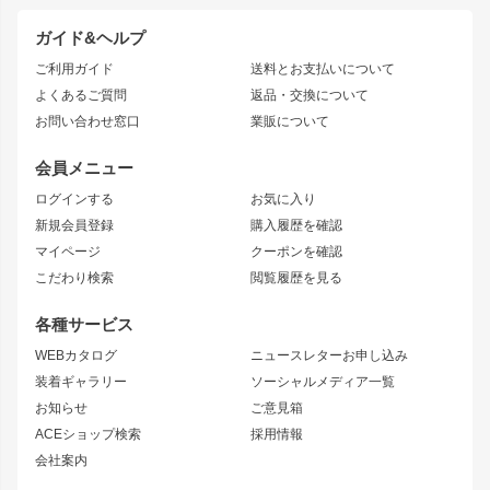
ドリフトパーツ
JZX100 CHASER
クラウン
ガイド&ヘルプ
JZX90 CHASER
エアロシリーズ
クラウンマジェスタ
ご利用ガイド
送料とお支払いについて
JZX110 MARK II
ドリフトライン
アリスト
レーシングライン
よくあるご質問
返品・交換について
JZX100 MARK II
風神
ソアラ
アタックライン
お問い合わせ窓口
業販について
JZX90 MARK II
雷神
アルテッツァ
ストリームライン
レビン
龍神
プロボックス
スタイリッシュライン
会員メニュー
トレノ
RAV4
フロントフェンダー
ボンネット
ログインする
お気に入り
マークX
リアフェンダー
カナード
新規会員登録
購入履歴を確認
ブラッシュフェンダー
外装・補修パーツ
ニッサン
マイページ
クーポンを確認
コンバットアイ
アーム(足回り)
S15 シルビア
ワンビア
こだわり検索
閲覧履歴を見る
GTウイング
レンズ
S14 シルビア 前期
フェアレディZ
リアウイング
排気系
各種サービス
S14 シルビア 後期
スカイライン
ルーフウイング
S13 シルビア
ローレル
WEBカタログ
ニュースレターお申し込み
180SX
セフィーロ
装着ギャラリー
ソーシャルメディア一覧
ジムニーパーツ
シルエイティ
キャラバン
お知らせ
ご意見箱
ホイール
ACEショップ検索
採用情報
MUD-S7
まつど家 鉄漢
スズキ
マツダ
会社案内
MUD-SR7
まつど家 鉄心
ジムニー
RX-7