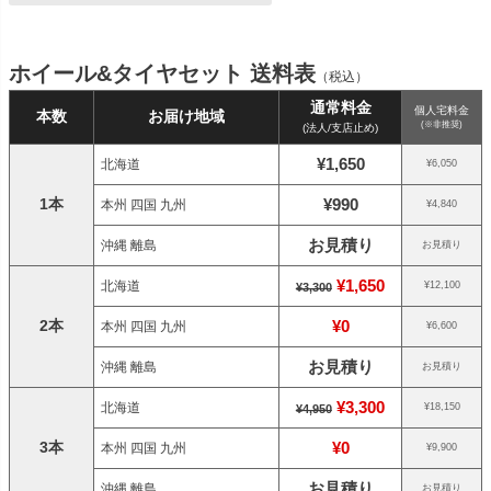
ホイール&タイヤセット 送料表
（税込）
通常料金
個人宅料金
本数
お届け地域
(※非推奨)
(法人/支店止め)
¥1,650
北海道
¥6,050
1本
¥990
本州 四国 九州
¥4,840
お見積り
沖縄 離島
お見積り
¥1,650
北海道
¥12,100
¥3,300
2本
¥0
本州 四国 九州
¥6,600
お見積り
沖縄 離島
お見積り
¥3,300
北海道
¥18,150
¥4,950
3本
¥0
本州 四国 九州
¥9,900
お見積り
沖縄 離島
お見積り