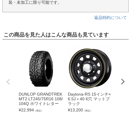
装・未加工に限り可能です。
返品特約について
この商品を見た人はこんな商品も見ています
DUNLOP GRANDTREK
Daytona-RS 15インチ×
ジムニー
MT2 LT245/75R16 108/
6.5J＋40 6穴 マットブ
ネット
104Q ホワイトレター
ラック
ボン
¥
22,994
¥
13,200
¥
89,43
（税込）
（税込）