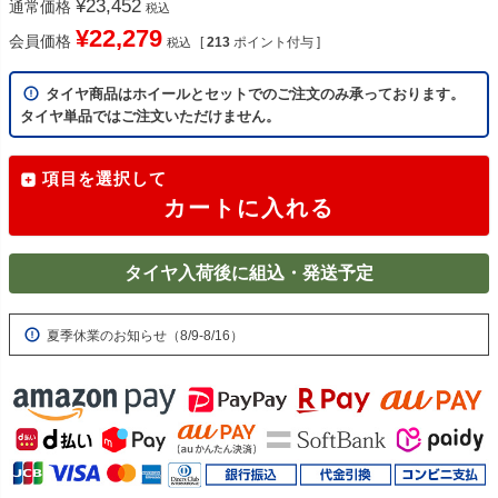
¥
23,452
通常価格
税込
¥
22,279
会員価格
[
213
ポイント付与 ]
税込
タイヤ商品はホイールとセットでのご注文のみ承っております。
タイヤ単品ではご注文いただけません。
項目を選択して
カートに入れる
タイヤ入荷後に組込・発送予定
夏季休業のお知らせ（8/9-8/16）