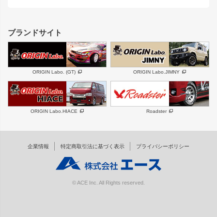
MUD-ZEUS
まつど家 鉄八
レクサス
フロントグリル
バンパー
GS350
ボンネット
IS250・IS350
リアウイング
ブランドサイト
SC
フェンダー
リアゲート
サイドパーツ
メンテナンスパーツ
スバル
三菱
BRZ
デリカ D:5
ORIGIN Labo. (GT)
ORIGIN Labo.JIMNY
ハイエースパーツ
ホイール
軽自動車
汎用
DAYTONA-RS
DAYTONA-RS NEO
ORIGIN Labo.HIACE
Roadster
エアロシリーズ
LUX MODEL SP
GROUND MODEL
LUX MODEL
PHANTOM LIP
企業情報
特定商取引法に基づく表示
プライバシーポリシー
RUGGER MODEL
DTM:exclusive
オーバーフェンダー
ワイパーガード
リアウイング
内装パーツ
© ACE Inc. All Rights reserved.
スムージングバンパー
オプションパーツ