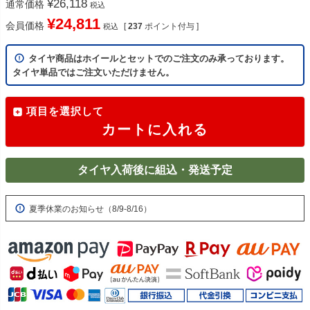
¥
26,118
通常価格
税込
¥
24,811
会員価格
[
237
ポイント付与 ]
税込
タイヤ商品はホイールとセットでのご注文のみ承っております。
タイヤ単品ではご注文いただけません。
項目を選択して
カートに入れる
タイヤ入荷後に組込・発送予定
夏季休業のお知らせ（8/9-8/16）