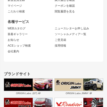
ブラッシュフェンダー
外装・補修パーツ
ニッサン
マイページ
クーポンを確認
コンバットアイ
アーム(足回り)
S15 シルビア
ワンビア
こだわり検索
閲覧履歴を見る
GTウイング
レンズ
S14 シルビア 前期
フェアレディZ
リアウイング
排気系
各種サービス
S14 シルビア 後期
スカイライン
ルーフウイング
S13 シルビア
ローレル
WEBカタログ
ニュースレターお申し込み
180SX
セフィーロ
装着ギャラリー
ソーシャルメディア一覧
ジムニーパーツ
シルエイティ
キャラバン
お知らせ
ご意見箱
ホイール
ACEショップ検索
採用情報
MUD-S7
まつど家 鉄漢
スズキ
マツダ
会社案内
MUD-SR7
まつど家 鉄心
ジムニー
RX-7
MUD-ZEUS
まつど家 鉄八
レクサス
フロントグリル
バンパー
GS350
ボンネット
IS250・IS350
リアウイング
ブランドサイト
SC
フェンダー
リアゲート
サイドパーツ
メンテナンスパーツ
スバル
三菱
BRZ
デリカ D:5
ORIGIN Labo. (GT)
ORIGIN Labo.JIMNY
ハイエースパーツ
ホイール
軽自動車
汎用
DAYTONA-RS
DAYTONA-RS NEO