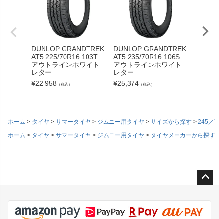
DUNLOP GRANDTREK
DUNLOP GRANDTREK
YOKOH
AT5 225/70R16 103T
AT5 235/70R16 106S
AR X-A
アウトラインホワイト
アウトラインホワイト
70R16
レター
レター
トライ
ー
¥
22,958
¥
25,374
（税込）
（税込）
¥
28,74
ホーム
タイヤ
サマータイヤ
ジムニー用タイヤ
サイズから探す
245／7
ホーム
タイヤ
サマータイヤ
ジムニー用タイヤ
タイヤメーカーから探す
ペー
ジト
ップ