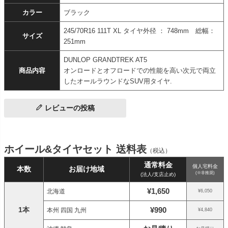
カラー
ブラック
245/70R16 111T XL タイヤ外径 ： 748mm 総幅：
サイズ
251mm
DUNLOP GRANDTREK AT5
商品内容
オンロードとオフロードでの性能を高い次元で両立
したオールラウンドなSUV用タイヤ.
レビューの投稿
ホイール&タイヤセット 送料表
（税込）
通常料金
個人宅料金
本数
お届け地域
(※非推奨)
(法人/支店止め)
¥1,650
北海道
¥6,050
1本
¥990
本州 四国 九州
¥4,840