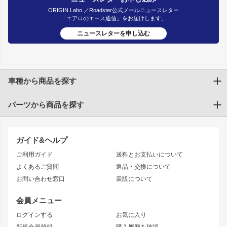
ORIGIN Labo.／Roadster公式メールニュースレター
「エアロのエース通信」をお届けします。
ニュースレターを申し込む
車種から商品を探す
パーツから商品を探す
トヨタ
TOYOTA86
200系ハイエース
ドリフトパーツ
JZX100 CHASER
クラウン
ガイド&ヘルプ
JZX90 CHASER
エアロシリーズ
クラウンマジェスタ
ご利用ガイド
送料とお支払いについて
JZX110 MARK II
ドリフトライン
アリスト
レーシングライン
よくあるご質問
返品・交換について
JZX100 MARK II
風神
ソアラ
アタックライン
お問い合わせ窓口
業販について
JZX90 MARK II
雷神
アルテッツァ
ストリームライン
レビン
龍神
プロボックス
スタイリッシュライン
会員メニュー
トレノ
RAV4
フロントフェンダー
ボンネット
ログインする
お気に入り
マークX
リアフェンダー
カナード
新規会員登録
購入履歴を確認