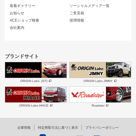
180SX
セフィーロ
装着ギャラリー
ソーシャルメディア一覧
ジムニーパーツ
シルエイティ
キャラバン
お知らせ
ご意見箱
ホイール
ACEショップ検索
採用情報
MUD-S7
まつど家 鉄漢
スズキ
マツダ
会社案内
MUD-SR7
まつど家 鉄心
ジムニー
RX-7
MUD-ZEUS
まつど家 鉄八
レクサス
フロントグリル
バンパー
GS350
ボンネット
IS250・IS350
リアウイング
ブランドサイト
SC
フェンダー
リアゲート
サイドパーツ
メンテナンスパーツ
スバル
三菱
BRZ
デリカ D:5
ORIGIN Labo. (GT)
ORIGIN Labo.JIMNY
ハイエースパーツ
ホイール
軽自動車
汎用
DAYTONA-RS
DAYTONA-RS NEO
ORIGIN Labo.HIACE
Roadster
エアロシリーズ
LUX MODEL SP
GROUND MODEL
LUX MODEL
PHANTOM LIP
企業情報
特定商取引法に基づく表示
プライバシーポリシー
RUGGER MODEL
DTM:exclusive