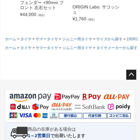
フェンダー +90mm フ
16インチ
ORIGIN Labo. サコッシ
ロント 左右セット
¥
12,10
ュ
¥
44,000
（税込）
¥
1,760
（税込）
ホーム
タイヤ
サマータイヤ
ジムニー用タイヤ
サイズから探す
195R1
ホーム
タイヤ
サマータイヤ
ジムニー用タイヤ
タイヤメーカーから探す
ペー
ジト
ップ
へ
商品の在庫がある場合は
1～2営業日
で出荷いたします