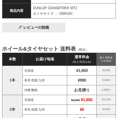
DUNLOP GRANDTREK MT2
商品内容
タイヤサイズ ： 195R16C
レビューの投稿
ホイール&タイヤセット 送料表
（税込）
通常料金
個人宅料金
本数
お届け地域
(※非推奨)
(法人/支店止め)
¥1,650
北海道
¥6,050
1本
¥990
本州 四国 九州
¥4,840
お見積り
沖縄 離島
お見積り
¥1,650
北海道
¥12,100
¥3,300
2本
¥0
本州 四国 九州
¥6,600