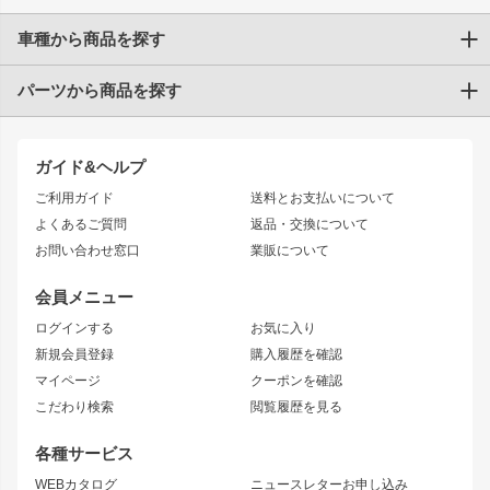
車種から商品を探す
パーツから商品を探す
トヨタ
TOYOTA86
200系ハイエース
ドリフトパーツ
JZX100 CHASER
クラウン
ガイド&ヘルプ
JZX90 CHASER
エアロシリーズ
クラウンマジェスタ
ご利用ガイド
送料とお支払いについて
JZX110 MARK II
ドリフトライン
アリスト
レーシングライン
よくあるご質問
返品・交換について
JZX100 MARK II
風神
ソアラ
アタックライン
お問い合わせ窓口
業販について
JZX90 MARK II
雷神
アルテッツァ
ストリームライン
レビン
龍神
プロボックス
スタイリッシュライン
会員メニュー
トレノ
RAV4
フロントフェンダー
ボンネット
ログインする
お気に入り
マークX
リアフェンダー
カナード
新規会員登録
購入履歴を確認
ブラッシュフェンダー
外装・補修パーツ
ニッサン
マイページ
クーポンを確認
コンバットアイ
アーム(足回り)
S15 シルビア
ワンビア
こだわり検索
閲覧履歴を見る
GTウイング
レンズ
S14 シルビア 前期
フェアレディZ
リアウイング
排気系
各種サービス
S14 シルビア 後期
スカイライン
ルーフウイング
S13 シルビア
ローレル
WEBカタログ
ニュースレターお申し込み