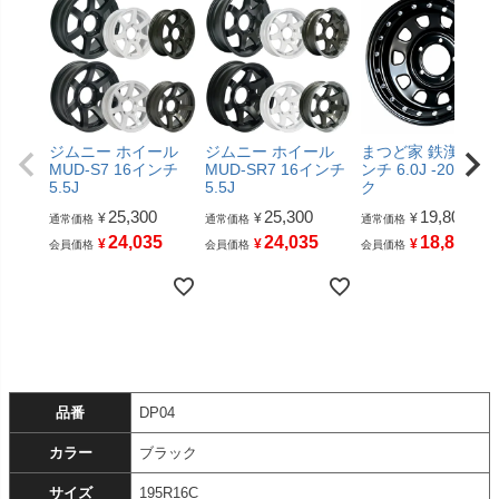
ジムニー ホイール
ジムニー ホイール
まつど家 鉄漢 16イ
MUD-S7 16インチ
MUD-SR7 16インチ
ンチ 6.0J -20 ブラ
5.5J
5.5J
ク
25,300
25,300
19,800
¥
¥
¥
通常価格
通常価格
通常価格
24,035
24,035
18,810
¥
¥
¥
会員価格
会員価格
会員価格
品番
DP04
カラー
ブラック
サイズ
195R16C