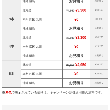
お見積り
沖縄 離島
お見積り
¥3,300
北海道
¥18,150
¥4,950
3本
¥0
本州 四国 九州
¥9,900
お見積り
沖縄 離島
お見積り
¥3,300
北海道
¥24,200
¥6,600
4本
¥0
本州 四国 九州
¥13,200
お見積り
沖縄 離島
お見積り
¥4,950
北海道
¥30,250
¥8,250
5本
¥0
本州 四国 九州
¥16,500
お見積り
沖縄 離島
お見積り
※
赤色
で表示されている価格は、キャンペーン割引適用後の送料です。