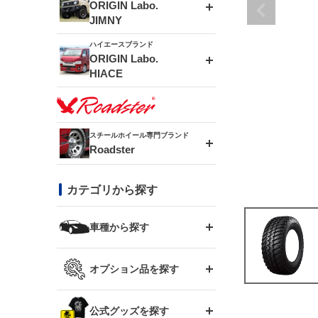
エアロシリーズ
ORIGIN Labo.
JIMNY
ドリフトライン
フロントフェンダー
ハイエースブランド
アルミホイール
ORIGIN Labo.
MUD-ZEUS
HIACE
風神(180SX)
リアフェンダー
アルミホイール
MUD-SR7
エアロシリーズ
雷神(S15)
ブラッシュフェンダー
アルミホイール
スチールホイール専門ブランド
MUD-S7
Roadster
LUX MODEL SP
オーバーフェンダー
龍神(チェイサー)
コンバットアイ
フロントグリル
DAYTONA-RS
カテゴリから探す
LUX MODEL
リアウイング
レーシングライン
GTウイング
ハイエース専用
ボンネット
車種から探す
DAYTONA-RS NEO
RUGGER MODEL
スムージングバンパー
アタックライン
リアウイング
トヨタ
ジムニー専用
フェンダー
オプション品を探す
まつど家 鉄漢
GROUND MODEL
ワイパーガード
ニッサン
ストリームライン
ルーフウイング
TOYOTA 86
ジムニー専用
サイドパーツ
GTウイング用ラダー
公式グッズを探す
スズキ
まつど家 鉄心
PHANTOM LIP
内装パーツ