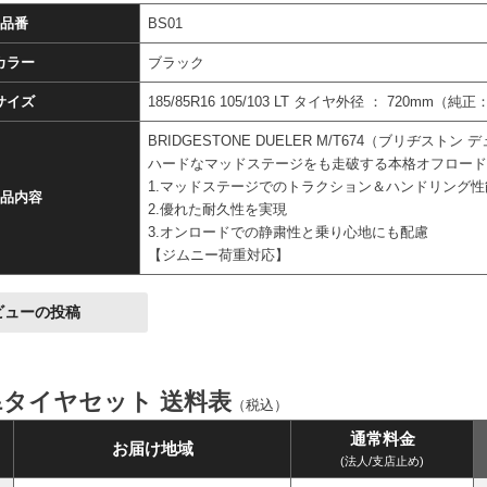
品番
BS01
カラー
ブラック
サイズ
185/85R16 105/103 LT タイヤ外径 ： 720mm（
BRIDGESTONE DUELER M/T674（ブリヂスト
ハードなマッドステージをも走破する本格オフロー
1.マッドステージでのトラクション＆ハンドリング
品内容
2.優れた耐久性を実現
3.オンロードでの静粛性と乗り心地にも配慮
【ジムニー荷重対応】
ビューの投稿
&タイヤセット 送料表
（税込）
通常料金
お届け地域
(法人/支店止め)