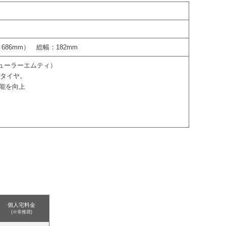
純正：686mm） 総幅：182mm
ン デューラーエムティ）
ドタイヤ。
性能を向上
個人宅料金
(※非推奨)