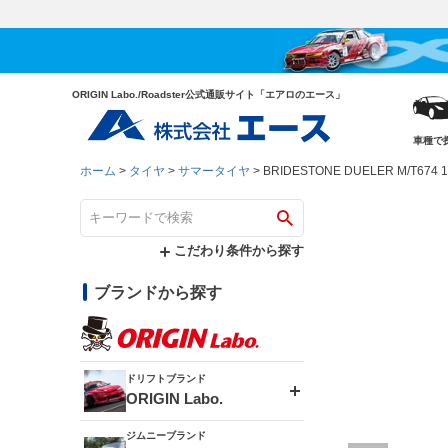
ORIGIN Labo./Roadster公式通販サイト「エアロのエース」
車種で
ホーム
タイヤ
サマータイヤ
BRIDESTONE DUELER M/T674 18
こだわり条件から探す
ブランドから探す
ドリフトブランド
ORIGIN Labo.
ジムニーブランド