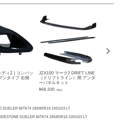
レディZ | コンバッ
JZX100 マーク2 DRIFT LINE
S14 シルビア 前
プンタイプ 右側
（ドリフトライン）用 アンダ
FT LINE（ドリ
ーパネルキット
サイドステップセ
）
¥
66,330
¥
39,820
（税込）
（税込）
 DUELER M/T674 185/85R16 105/103 LT
IDESTONE DUELER M/T674 185/85R16 105/103 LT