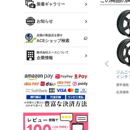
この商品の
バッグ
装着ギャラリー
Z32 フェアレディZ
アリスト
R34 スカイライン
ソアラ
ファッション小物
お知らせ
アルテッツァ
スカイライン
全国の取扱店を探す
（ER34/R33/ECR33/R32）
雑貨・ステーショナリー
プロボックス
ACEショップ検索
RAV4
キャラバン
株式会社エースについて
ベビー用品
企業情報
ローレル
ジムニー
のぼり
セフィーロ
インチ 5
通常価格
会員価格