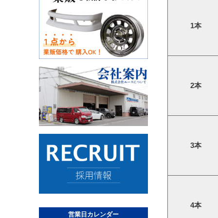
1本
2本
3本
4本
営業日カレンダー