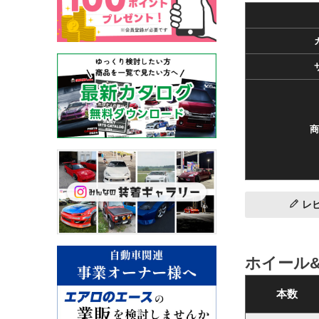
商
レ
ホイール
本数