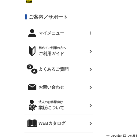
シルビア S13
スタイリッシュライン
ボンネット
JZX100 チェイサー
マツダ
ジムニー
ジムニー専用
バンパー
コンバットアイ用ライト
ステッカー
ご案内／サポート
まつど家 鉄八
DTM:exclusive
シルビア S14 前期
スバル
JZX90 チェイサー
RX-7
カナード
BRZ
レクサス
リアウイング
オプションタイヤ
トップス(半袖)
マイメニュー
JZX100 マークⅡ
シルビア S14 後期
三菱
外装・補修パーツ
ログインする
サマータイヤ
初めてご利用の方へ
リアゲート
ホイールナット
トップス(長袖)
JZX110 マークⅡ
デリカ D:5
軽自動車
ジムニー用タイヤ
ご利用ガイド
シルビア S15
新規会員登録
オリジンアーム(足回り)
JZX90 マークⅡ
汎用
サマータイヤ
メンテナンスパーツ
パーカー
よくあるご質問
お気に入りリスト
ハイエース・バン用タイ
180SX
ヤ
ハイエース
レンズ
注文履歴
オーバーオール(つなぎ)
お問い合わせ
シルエイティ
レビン
クーポンを見る
マフラー
トレノ
閲覧履歴
法人のお客様向け
タオル
業販について
ワンビア
マークX
ニュースレターお申し込み
帽子
WEBカタログ
クラウン
Z33 フェアレディZ
クラウンマジェスタ