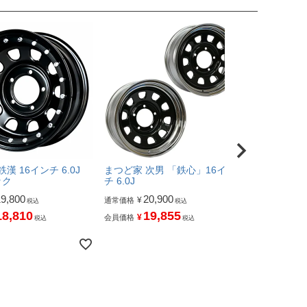
漢 16インチ 6.0J
まつど家 次男 「鉄心」16イン
まつど家 三
ック
チ 6.0J
チ 6.0J
19,800
20,900
12,
¥
¥
通常価格
通常価格
税込
税込
18,810
19,855
11
¥
¥
会員価格
会員価格
税込
税込