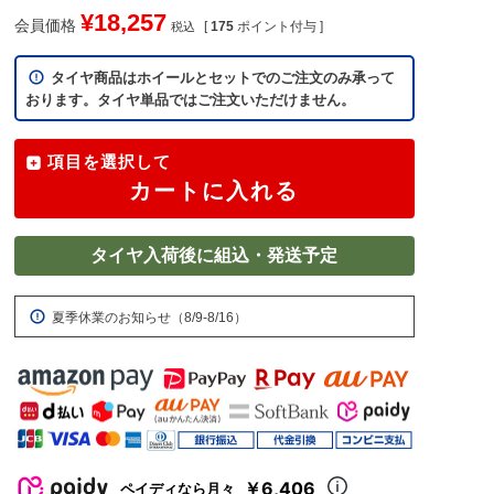
¥
18,257
会員価格
[
175
ポイント付与 ]
税込
タイヤ商品はホイールとセットでのご注文のみ承って
おります。タイヤ単品ではご注文いただけません。
項目を選択して
カートに入れる
タイヤ入荷後に組込・発送予定
夏季休業のお知らせ（8/9-8/16）
￥6,406
ペイディなら月々