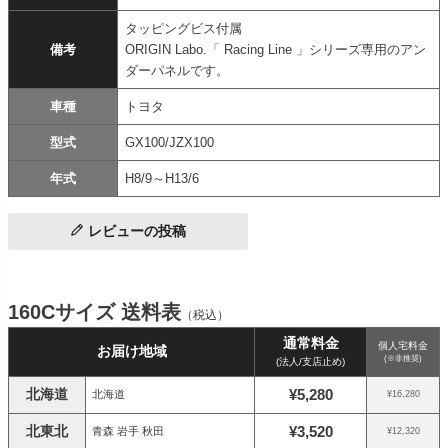
タッピングビス付属
備考
ORIGIN Labo.「 Racing Line 」シリーズ専用のアン
ダーパネルです。
車種
トヨタ
型式
GX100/JZX100
年式
H8/9～H13/6
レビューの投稿
160Cサイズ 送料表
（税込）
通常料金
個人宅料金
お届け地域
(※非推奨)
(法人/支店止め)
北海道
¥5,280
北海道
¥16,280
北東北
¥3,520
青森 岩手 秋田
¥12,320