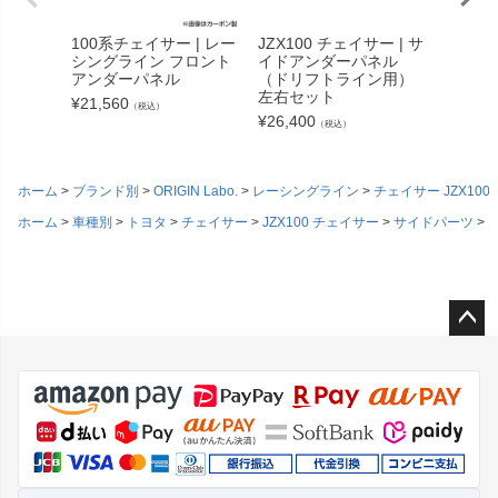
100系チェイサー | レー
JZX100 チェイサー | サ
JZX10
シングライン フロント
イドアンダーパネル
ロント
アンダーパネル
（ドリフトライン用）
（ドリ
左右セット
¥
21,560
¥
28,82
（税込）
¥
26,400
（税込）
ホーム
ブランド別
ORIGIN Labo.
レーシングライン
チェイサー JZX100・
ホーム
車種別
トヨタ
チェイサー
JZX100 チェイサー
サイドパーツ
ペー
ジト
ップ
へ