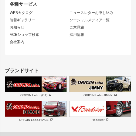
リアウイング
排気系
各種サービス
S14 シルビア 後期
スカイライン
ルーフウイング
S13 シルビア
ローレル
WEBカタログ
ニュースレターお申し込み
180SX
セフィーロ
装着ギャラリー
ソーシャルメディア一覧
ジムニーパーツ
シルエイティ
キャラバン
お知らせ
ご意見箱
ホイール
ACEショップ検索
採用情報
MUD-S7
まつど家 鉄漢
スズキ
マツダ
会社案内
MUD-SR7
まつど家 鉄心
ジムニー
RX-7
MUD-ZEUS
まつど家 鉄八
レクサス
フロントグリル
バンパー
GS350
ボンネット
IS250・IS350
リアウイング
ブランドサイト
SC
フェンダー
リアゲート
サイドパーツ
メンテナンスパーツ
スバル
三菱
BRZ
デリカ D:5
ORIGIN Labo. (GT)
ORIGIN Labo.JIMNY
ハイエースパーツ
ホイール
軽自動車
汎用
DAYTONA-RS
DAYTONA-RS NEO
ORIGIN Labo.HIACE
Roadster
エアロシリーズ
LUX MODEL SP
GROUND MODEL
LUX MODEL
PHANTOM LIP