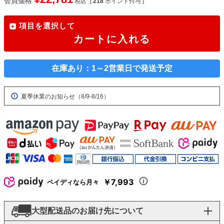
会員価格
[
218
ポイント付与 ]
税込
項目を選択して
カートに入れる
在庫あり：1～2営業日で発送予定
夏季休業のお知らせ（8/9-8/16）
￥7,993
ペイディなら月々
大型配送品のお届け先について