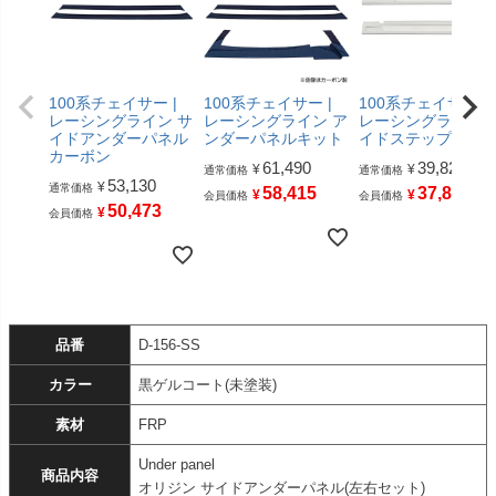
100系チェイサー |
100系チェイサー |
100系チェイサー |
レーシングライン サ
レーシングライン ア
レーシングライン 
イドアンダーパネル
ンダーパネルキット
イドステップ
カーボン
61,490
39,820
¥
¥
通常価格
通常価格
53,130
¥
通常価格
58,415
37,829
¥
¥
会員価格
会員価格
50,473
¥
会員価格
品番
D-156-SS
カラー
黒ゲルコート(未塗装)
素材
FRP
Under panel
商品内容
オリジン サイドアンダーパネル(左右セット)