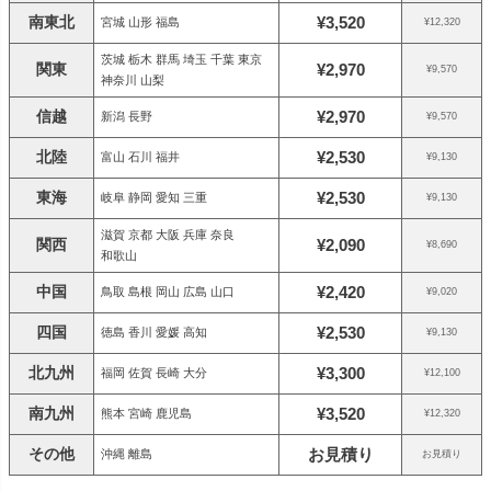
南東北
¥3,520
宮城 山形 福島
¥12,320
茨城 栃木 群馬 埼玉 千葉 東京
関東
¥2,970
¥9,570
神奈川 山梨
信越
¥2,970
新潟 長野
¥9,570
北陸
¥2,530
富山 石川 福井
¥9,130
東海
¥2,530
岐阜 静岡 愛知 三重
¥9,130
滋賀 京都 大阪 兵庫 奈良
関西
¥2,090
¥8,690
和歌山
中国
¥2,420
鳥取 島根 岡山 広島 山口
¥9,020
四国
¥2,530
徳島 香川 愛媛 高知
¥9,130
北九州
¥3,300
福岡 佐賀 長崎 大分
¥12,100
南九州
¥3,520
熊本 宮崎 鹿児島
¥12,320
その他
お見積り
沖縄 離島
お見積り