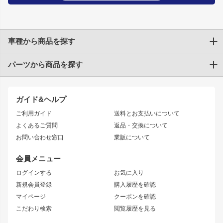
車種から商品を探す
パーツから商品を探す
トヨタ
TOYOTA86
200系ハイエース
ドリフトパーツ
JZX100 CHASER
クラウン
ガイド&ヘルプ
JZX90 CHASER
エアロシリーズ
クラウンマジェスタ
ご利用ガイド
送料とお支払いについて
JZX110 MARK II
ドリフトライン
アリスト
レーシングライン
よくあるご質問
返品・交換について
JZX100 MARK II
風神
ソアラ
アタックライン
お問い合わせ窓口
業販について
JZX90 MARK II
雷神
アルテッツァ
ストリームライン
レビン
龍神
プロボックス
スタイリッシュライン
会員メニュー
トレノ
RAV4
フロントフェンダー
ボンネット
ログインする
お気に入り
マークX
リアフェンダー
カナード
新規会員登録
購入履歴を確認
ブラッシュフェンダー
外装・補修パーツ
ニッサン
マイページ
クーポンを確認
コンバットアイ
アーム(足回り)
S15 シルビア
ワンビア
こだわり検索
閲覧履歴を見る
GTウイング
レンズ
S14 シルビア 前期
フェアレディZ