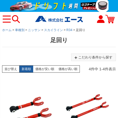
ホーム
車種別
ニッサン
スカイライン
R34
足回り
足回り
こだわり条件から探す
4
件中
1
-
4
件表示
並び替え
新着順
価格が安い順
価格が高い順