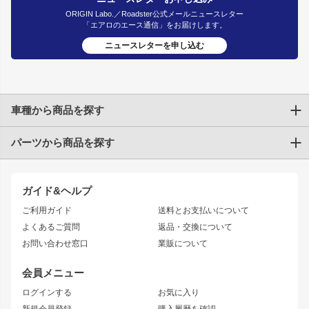
ORIGIN Labo.／Roadster公式メールニュースレター
「エアロのエース通信」をお届けします。
ニュースレターを申し込む
車種から商品を探す
パーツから商品を探す
トヨタ
TOYOTA86
200系ハイエース
ドリフトパーツ
JZX100 CHASER
クラウン
ガイド&ヘルプ
JZX90 CHASER
エアロシリーズ
クラウンマジェスタ
ご利用ガイド
送料とお支払いについて
JZX110 MARK II
ドリフトライン
アリスト
レーシングライン
よくあるご質問
返品・交換について
JZX100 MARK II
風神
ソアラ
アタックライン
お問い合わせ窓口
業販について
JZX90 MARK II
雷神
アルテッツァ
ストリームライン
レビン
龍神
プロボックス
スタイリッシュライン
会員メニュー
トレノ
RAV4
フロントフェンダー
ボンネット
ログインする
お気に入り
マークX
リアフェンダー
カナード