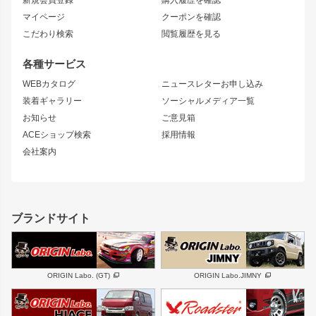
新規会員登録
購入履歴を確認
ブラッシュフェンダー
外装・補修パーツ
ニッサン
マイページ
クーポンを確認
コンバットアイ
アーム(足回り)
S15 シルビア
ワンビア
こだわり検索
閲覧履歴を見る
GTウイング
レンズ
S14 シルビア 前期
フェアレディZ
リアウイング
排気系
各種サービス
S14 シルビア 後期
スカイライン
ルーフウイング
S13 シルビア
ローレル
WEBカタログ
ニュースレターお申し込み
180SX
セフィーロ
装着ギャラリー
ソーシャルメディア一覧
ジムニーパーツ
シルエイティ
キャラバン
お知らせ
ご意見箱
ホイール
ACEショップ検索
採用情報
MUD-S7
まつど家 鉄漢
スズキ
マツダ
会社案内
MUD-SR7
まつど家 鉄心
ジムニー
RX-7
MUD-ZEUS
まつど家 鉄八
レクサス
フロントグリル
バンパー
GS350
ボンネット
IS250・IS350
リアウイング
ブランドサイト
SC
フェンダー
リアゲート
サイドパーツ
メンテナンスパーツ
スバル
三菱
BRZ
デリカ D:5
ORIGIN Labo. (GT)
ORIGIN Labo.JIMNY
ハイエースパーツ
ホイール
軽自動車
汎用
DAYTONA-RS
DAYTONA-RS NEO