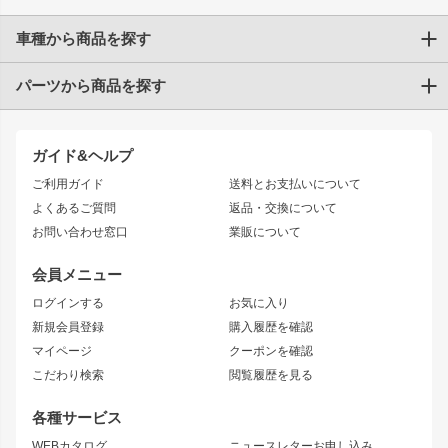
車種から商品を探す
パーツから商品を探す
トヨタ
TOYOTA86
200系ハイエース
ドリフトパーツ
JZX100 CHASER
クラウン
ガイド&ヘルプ
JZX90 CHASER
エアロシリーズ
クラウンマジェスタ
ご利用ガイド
送料とお支払いについて
JZX110 MARK II
ドリフトライン
アリスト
レーシングライン
よくあるご質問
返品・交換について
JZX100 MARK II
風神
ソアラ
アタックライン
お問い合わせ窓口
業販について
JZX90 MARK II
雷神
アルテッツァ
ストリームライン
レビン
龍神
プロボックス
スタイリッシュライン
会員メニュー
トレノ
RAV4
フロントフェンダー
ボンネット
ログインする
お気に入り
マークX
リアフェンダー
カナード
新規会員登録
購入履歴を確認
ブラッシュフェンダー
外装・補修パーツ
ニッサン
マイページ
クーポンを確認
コンバットアイ
アーム(足回り)
S15 シルビア
ワンビア
こだわり検索
閲覧履歴を見る
GTウイング
レンズ
S14 シルビア 前期
フェアレディZ
リアウイング
排気系
各種サービス
S14 シルビア 後期
スカイライン
ルーフウイング
S13 シルビア
ローレル
WEBカタログ
ニュースレターお申し込み