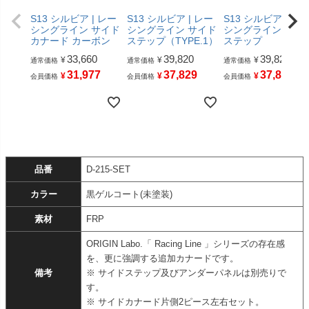
S13 シルビア | レー
S13 シルビア | レー
S13 シルビア | レ
シングライン サイド
シングライン サイド
シングライン サイ
カナード カーボン
ステップ（TYPE.1）
ステップ
33,660
39,820
39,820
¥
¥
¥
通常価格
通常価格
通常価格
31,977
37,829
37,829
¥
¥
¥
会員価格
会員価格
会員価格
品番
D-215-SET
カラー
黒ゲルコート(未塗装)
素材
FRP
ORIGIN Labo.「 Racing Line 」シリーズの存在感
を、更に強調する追加カナードです。
備考
※ サイドステップ及びアンダーパネルは別売りで
す。
※ サイドカナード片側2ピース左右セット。