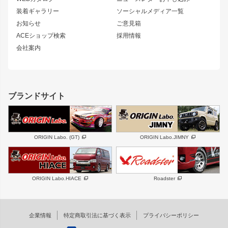
180SX
セフィーロ
装着ギャラリー
ソーシャルメディア一覧
ジムニーパーツ
シルエイティ
キャラバン
お知らせ
ご意見箱
ホイール
ACEショップ検索
採用情報
MUD-S7
まつど家 鉄漢
スズキ
マツダ
会社案内
MUD-SR7
まつど家 鉄心
ジムニー
RX-7
MUD-ZEUS
まつど家 鉄八
レクサス
フロントグリル
バンパー
GS350
ボンネット
IS250・IS350
リアウイング
ブランドサイト
SC
フェンダー
リアゲート
サイドパーツ
メンテナンスパーツ
スバル
三菱
BRZ
デリカ D:5
ORIGIN Labo. (GT)
ORIGIN Labo.JIMNY
ハイエースパーツ
ホイール
軽自動車
汎用
DAYTONA-RS
DAYTONA-RS NEO
ORIGIN Labo.HIACE
Roadster
エアロシリーズ
LUX MODEL SP
GROUND MODEL
LUX MODEL
PHANTOM LIP
企業情報
特定商取引法に基づく表示
プライバシーポリシー
RUGGER MODEL
DTM:exclusive