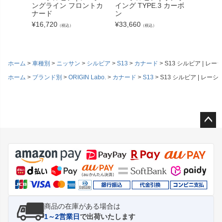
ングライン フロントカ
イング TYPE.3 カーボ
ウイング
ナード
ン
ボン
¥
16,720
¥
33,660
¥
39,71
（税込）
（税込）
ホーム
車種別
ニッサン
シルビア
S13
カナード
S13 シルビア | 
ホーム
ブランド別
ORIGIN Labo.
カナード
S13
S13 シルビア | レ
ペー
ジト
ップ
へ
商品の在庫がある場合は
1～2営業日
で出荷いたします