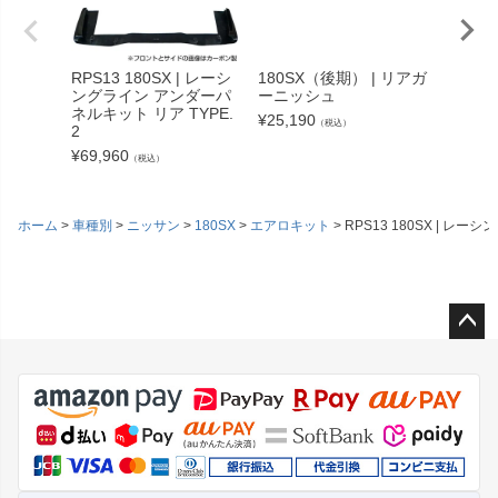
RPS13 180SX | レーシ
180SX（後期） | リアガ
S15 
ングライン アンダーパ
ーニッシュ
ンダー
ネルキット リア TYPE.
（ドリ
¥
25,190
（税込）
2
¥
50,60
¥
69,960
（税込）
ホーム
車種別
ニッサン
180SX
エアロキット
RPS13 180SX | レ
ペー
ジト
ップ
へ