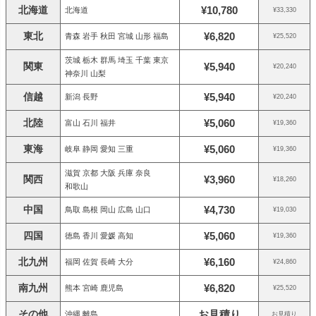
北海道
¥10,780
北海道
¥33,330
東北
¥6,820
青森 岩手 秋田 宮城 山形 福島
¥25,520
茨城 栃木 群馬 埼玉 千葉 東京
関東
¥5,940
¥20,240
神奈川 山梨
信越
¥5,940
新潟 長野
¥20,240
北陸
¥5,060
富山 石川 福井
¥19,360
東海
¥5,060
岐阜 静岡 愛知 三重
¥19,360
滋賀 京都 大阪 兵庫 奈良
関西
¥3,960
¥18,260
和歌山
中国
¥4,730
鳥取 島根 岡山 広島 山口
¥19,030
四国
¥5,060
徳島 香川 愛媛 高知
¥19,360
北九州
¥6,160
福岡 佐賀 長崎 大分
¥24,860
南九州
¥6,820
熊本 宮崎 鹿児島
¥25,520
その他
お見積り
沖縄 離島
お見積り