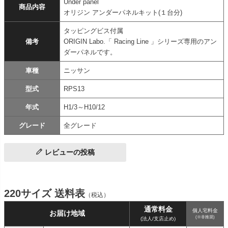
Under panel
商品内容
オリジン アンダーパネルキット(１台分)
タッピングビス付属
備考
ORIGIN Labo.「 Racing Line 」シリーズ専用のアン
ダーパネルです。
車種
ニッサン
型式
RPS13
年式
H1/3～H10/12
グレード
全グレード
レビューの投稿
220サイズ 送料表
（税込）
通常料金
個人宅料金
お届け地域
(※非推奨)
(法人/支店止め)