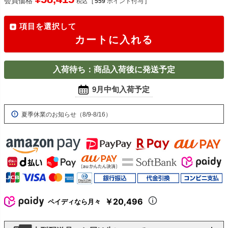
会員価格
[
559
ポイント付与 ]
税込
項目を選択して
カートに入れる
入荷待ち：商品入荷後に発送予定
9月中旬入荷予定
夏季休業のお知らせ（8/9-8/16）
￥20,496
ペイディなら月々