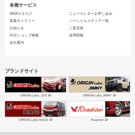
リアウイング
排気系
各種サービス
S14 シルビア 後期
スカイライン
ルーフウイング
S13 シルビア
ローレル
WEBカタログ
ニュースレターお申し込み
180SX
セフィーロ
装着ギャラリー
ソーシャルメディア一覧
ジムニーパーツ
シルエイティ
キャラバン
お知らせ
ご意見箱
ホイール
ACEショップ検索
採用情報
MUD-S7
まつど家 鉄漢
スズキ
マツダ
会社案内
MUD-SR7
まつど家 鉄心
ジムニー
RX-7
MUD-ZEUS
まつど家 鉄八
レクサス
フロントグリル
バンパー
GS350
ボンネット
IS250・IS350
リアウイング
ブランドサイト
SC
フェンダー
リアゲート
サイドパーツ
メンテナンスパーツ
スバル
三菱
BRZ
デリカ D:5
ORIGIN Labo. (GT)
ORIGIN Labo.JIMNY
ハイエースパーツ
ホイール
軽自動車
汎用
DAYTONA-RS
DAYTONA-RS NEO
ORIGIN Labo.HIACE
Roadster
エアロシリーズ
LUX MODEL SP
GROUND MODEL