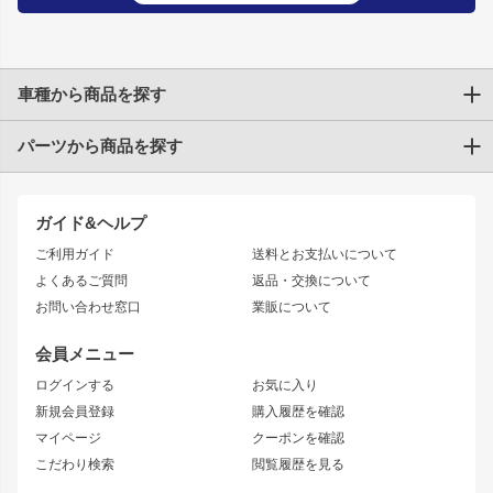
車種から商品を探す
パーツから商品を探す
トヨタ
TOYOTA86
200系ハイエース
ドリフトパーツ
JZX100 CHASER
クラウン
ガイド&ヘルプ
JZX90 CHASER
エアロシリーズ
クラウンマジェスタ
ご利用ガイド
送料とお支払いについて
JZX110 MARK II
ドリフトライン
アリスト
レーシングライン
よくあるご質問
返品・交換について
JZX100 MARK II
風神
ソアラ
アタックライン
お問い合わせ窓口
業販について
JZX90 MARK II
雷神
アルテッツァ
ストリームライン
レビン
龍神
プロボックス
スタイリッシュライン
会員メニュー
トレノ
RAV4
フロントフェンダー
ボンネット
ログインする
お気に入り
マークX
リアフェンダー
カナード
新規会員登録
購入履歴を確認
ブラッシュフェンダー
外装・補修パーツ
ニッサン
マイページ
クーポンを確認
コンバットアイ
アーム(足回り)
S15 シルビア
ワンビア
こだわり検索
閲覧履歴を見る
GTウイング
レンズ
S14 シルビア 前期
フェアレディZ