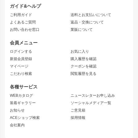
ドリフトパーツ
JZX100 CHASER
クラウン
ガイド&ヘルプ
JZX90 CHASER
エアロシリーズ
クラウンマジェスタ
ご利用ガイド
送料とお支払いについて
JZX110 MARK II
ドリフトライン
アリスト
レーシングライン
よくあるご質問
返品・交換について
JZX100 MARK II
風神
ソアラ
アタックライン
お問い合わせ窓口
業販について
JZX90 MARK II
雷神
アルテッツァ
ストリームライン
レビン
龍神
プロボックス
スタイリッシュライン
会員メニュー
トレノ
RAV4
フロントフェンダー
ボンネット
ログインする
お気に入り
マークX
リアフェンダー
カナード
新規会員登録
購入履歴を確認
ブラッシュフェンダー
外装・補修パーツ
ニッサン
マイページ
クーポンを確認
コンバットアイ
アーム(足回り)
S15 シルビア
ワンビア
こだわり検索
閲覧履歴を見る
GTウイング
レンズ
S14 シルビア 前期
フェアレディZ
リアウイング
排気系
各種サービス
S14 シルビア 後期
スカイライン
ルーフウイング
S13 シルビア
ローレル
WEBカタログ
ニュースレターお申し込み
180SX
セフィーロ
装着ギャラリー
ソーシャルメディア一覧
ジムニーパーツ
シルエイティ
キャラバン
お知らせ
ご意見箱
ホイール
ACEショップ検索
採用情報
MUD-S7
まつど家 鉄漢
スズキ
マツダ
会社案内
MUD-SR7
まつど家 鉄心
ジムニー
RX-7
MUD-ZEUS
まつど家 鉄八