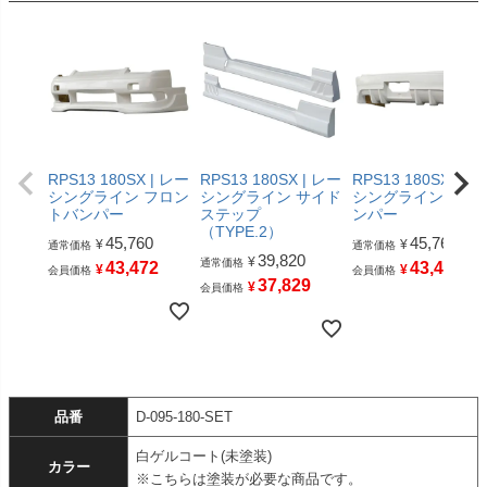
RPS13 180SX | レー
RPS13 180SX | レー
RPS13 180SX | レ
シングライン フロン
シングライン サイド
シングライン リア
トバンパー
ステップ
ンパー
（TYPE.2）
45,760
45,760
¥
¥
通常価格
通常価格
39,820
¥
通常価格
43,472
43,472
¥
¥
会員価格
会員価格
37,829
¥
会員価格
品番
D-095-180-SET
白ゲルコート(未塗装)
カラー
※こちらは塗装が必要な商品です。