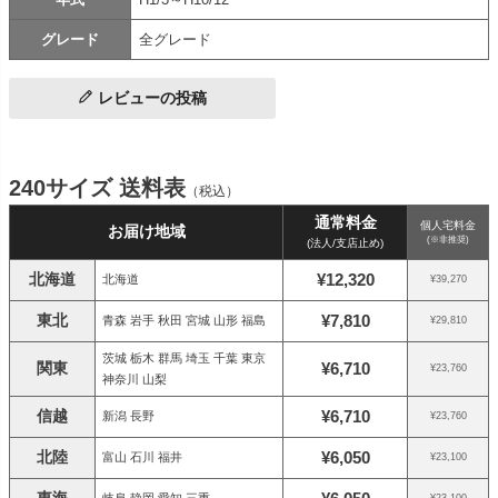
グレード
全グレード
レビューの投稿
240サイズ 送料表
（税込）
通常料金
個人宅料金
お届け地域
(※非推奨)
(法人/支店止め)
北海道
¥12,320
北海道
¥39,270
東北
¥7,810
青森 岩手 秋田 宮城 山形 福島
¥29,810
茨城 栃木 群馬 埼玉 千葉 東京
関東
¥6,710
¥23,760
神奈川 山梨
信越
¥6,710
新潟 長野
¥23,760
北陸
¥6,050
富山 石川 福井
¥23,100