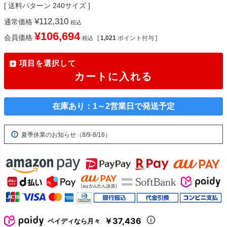
送料パターン
240サイズ
¥
112,310
通常価格
税込
¥
106,694
会員価格
[
1,021
ポイント付与 ]
税込
項目を選択して
カートに入れる
在庫あり：1～2営業日で発送予定
夏季休業のお知らせ（8/9-8/16）
￥37,436
ペイディなら月々