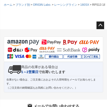
ホーム
ブランド別
ORIGIN Labo.
レーシングライン
180SX
RPS13 1
ペー
ジト
ップ
へ
商品の在庫がある場合は
1～2営業日
で出荷いたします
在庫がない場合は、ご注文後におおよその入荷時期をメールでお知らせしま
す。
（ご注文前の納期確認もお気軽にお問い合わせください。）
メールでお問い合わせする