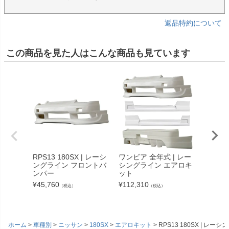
返品特約について
この商品を見た人はこんな商品も見ています
RPS13 180SX | レーシ
ワンビア 全年式 | レー
RPS13
ングライン フロントバ
シングライン エアロキ
ングラ
ンパー
ット
ップ （
¥
45,760
¥
112,310
¥
39,82
（税込）
（税込）
ホーム
車種別
ニッサン
180SX
エアロキット
RPS13 180SX | レ