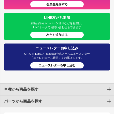
会員登録をする
LINE友だち追加
新製品やキャンペーン情報などをお届け。
LINEトークでお問い合わせもできます
友だち追加する
ニュースレターお申し込み
ORIGIN Labo.／Roadster公式メールニュースレター
「エアロのエース通信」をお届けします。
ニュースレターを申し込む
車種から商品を探す
パーツから商品を探す
トヨタ
TOYOTA86
200系ハイエース