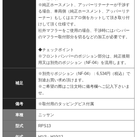
※純正ホースメント、アッパーリテーナーが干渉す
る場合、車両側（純正ホースメント、アッパーリテ
ーナー）もしくはエアロ側をカットして頂き取り付
けして頂く仕様です。
社外マフラーをご使用の場合、干渉時にはバンパー
のマフラー取付部分を切るなどの加工が必要です。
◆チェックポイント
※フロントバンパーのポジション部分は、純正後期
用又は別売のポジション（NF-04）を流用します。
※別売りポジション（NF-04）：6,534円（税込）で
別途お買い求め頂けます。
補足
※ご希望の際はご注文時に備考欄へご記入下さいま
せ。
備考
※取付用のタッピングビス付属
車種
ニッサン
型式
RPS13
年式
H1/3～H10/12