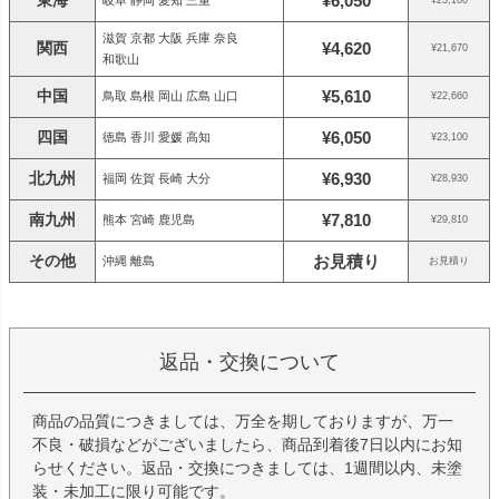
東海
¥6,050
岐阜 静岡 愛知 三重
¥23,100
滋賀 京都 大阪 兵庫 奈良
関西
¥4,620
¥21,670
和歌山
中国
¥5,610
鳥取 島根 岡山 広島 山口
¥22,660
四国
¥6,050
徳島 香川 愛媛 高知
¥23,100
北九州
¥6,930
福岡 佐賀 長崎 大分
¥28,930
南九州
¥7,810
熊本 宮崎 鹿児島
¥29,810
その他
お見積り
沖縄 離島
お見積り
返品・交換について
商品の品質につきましては、万全を期しておりますが、万一
不良・破損などがございましたら、商品到着後7日以内にお知
らせください。返品・交換につきましては、1週間以内、未塗
装・未加工に限り可能です。