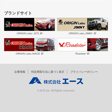
レクサス
フロントグリル
バンパー
GS350
ボンネット
IS250・IS350
リアウイング
ブランドサイト
SC
フェンダー
リアゲート
サイドパーツ
メンテナンスパーツ
スバル
三菱
BRZ
デリカ D:5
ORIGIN Labo. (GT)
ORIGIN Labo.JIMNY
ハイエースパーツ
ホイール
軽自動車
汎用
DAYTONA-RS
DAYTONA-RS NEO
ORIGIN Labo.HIACE
Roadster
エアロシリーズ
LUX MODEL SP
GROUND MODEL
LUX MODEL
PHANTOM LIP
企業情報
特定商取引法に基づく表示
プライバシーポリシー
RUGGER MODEL
DTM:exclusive
オーバーフェンダー
ワイパーガード
リアウイング
内装パーツ
© ACE Inc. All Rights reserved.
スムージングバンパー
オプションパーツ
GTウイング用ラダー
オプションタイヤ