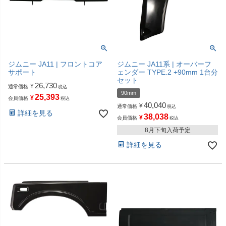
ジムニー JA11 | フロントコア
ジムニー JA11系 | オーバーフ
サポート
ェンダー TYPE.2 +90mm 1台分
セット
26,730
¥
通常価格
税込
90mm
25,393
¥
会員価格
税込
40,040
¥
通常価格
税込
詳細を見る
38,038
¥
会員価格
税込
8月下旬入荷予定
詳細を見る