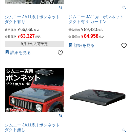
ジムニー JA11系 | ボンネット
ジムニー JA11系 | ボンネット
ダクト有り
ダクト有り カーボン
66,660
89,430
¥
¥
通常価格
通常価格
税込
税込
63,327
84,958
¥
¥
会員価格
会員価格
税込
税込
9月上旬入荷予定
詳細を見る
詳細を見る
ジムニー JA11系 | ボンネット
ダクト無し