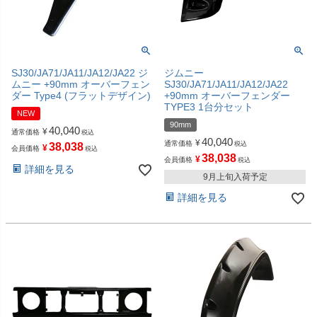
SJ30/JA71/JA11/JA12/JA22 ジ
ジムニー
ムニー +90mm オーバーフェン
SJ30/JA71/JA11/JA12/JA22
ダー Type4 (フラットデザイン)
+90mm オーバーフェンダー
TYPE3 1台分セット
NEW
90mm
40,040
¥
通常価格
税込
40,040
¥
通常価格
税込
38,038
¥
会員価格
税込
38,038
¥
会員価格
税込
詳細を見る
9月上旬入荷予定
詳細を見る