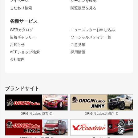
マイページ
クーポンを確認
コンバットアイ
アーム(足回り)
S15 シルビア
ワンビア
こだわり検索
閲覧履歴を見る
GTウイング
レンズ
S14 シルビア 前期
フェアレディZ
リアウイング
排気系
各種サービス
S14 シルビア 後期
スカイライン
ルーフウイング
S13 シルビア
ローレル
WEBカタログ
ニュースレターお申し込み
180SX
セフィーロ
装着ギャラリー
ソーシャルメディア一覧
ジムニーパーツ
シルエイティ
キャラバン
お知らせ
ご意見箱
ホイール
ACEショップ検索
採用情報
MUD-S7
まつど家 鉄漢
スズキ
マツダ
会社案内
MUD-SR7
まつど家 鉄心
ジムニー
RX-7
MUD-ZEUS
まつど家 鉄八
レクサス
フロントグリル
バンパー
GS350
ボンネット
IS250・IS350
リアウイング
ブランドサイト
SC
フェンダー
リアゲート
サイドパーツ
メンテナンスパーツ
スバル
三菱
BRZ
デリカ D:5
ORIGIN Labo. (GT)
ORIGIN Labo.JIMNY
ハイエースパーツ
ホイール
軽自動車
汎用
DAYTONA-RS
DAYTONA-RS NEO