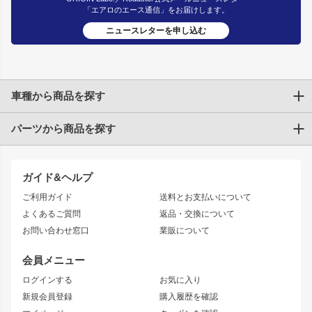
「エアロのエース通信」をお届けします。
ニュースレターを申し込む
車種から商品を探す
パーツから商品を探す
トヨタ
TOYOTA86
200系ハイエース
ドリフトパーツ
JZX100 CHASER
クラウン
ガイド&ヘルプ
JZX90 CHASER
エアロシリーズ
クラウンマジェスタ
ご利用ガイド
送料とお支払いについて
JZX110 MARK II
ドリフトライン
アリスト
レーシングライン
よくあるご質問
返品・交換について
JZX100 MARK II
風神
ソアラ
アタックライン
お問い合わせ窓口
業販について
JZX90 MARK II
雷神
アルテッツァ
ストリームライン
レビン
龍神
プロボックス
スタイリッシュライン
会員メニュー
トレノ
RAV4
フロントフェンダー
ボンネット
ログインする
お気に入り
マークX
リアフェンダー
カナード
新規会員登録
購入履歴を確認
ブラッシュフェンダー
外装・補修パーツ
ニッサン