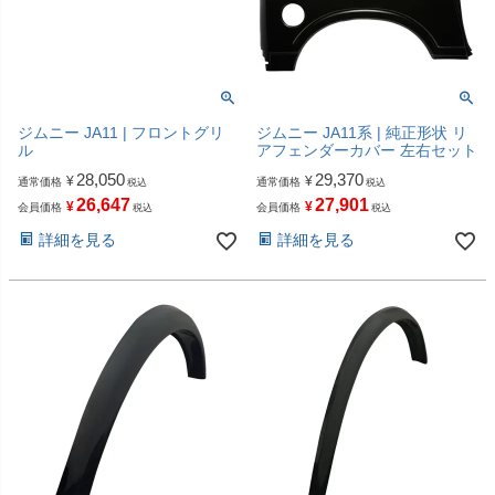
ジムニー JA11 | フロントグリ
ジムニー JA11系 | 純正形状 リ
ル
アフェンダーカバー 左右セット
28,050
29,370
¥
¥
通常価格
通常価格
税込
税込
26,647
27,901
¥
¥
会員価格
会員価格
税込
税込
詳細を見る
詳細を見る