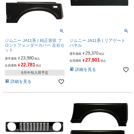
ジムニー JA11系 | 純正形状 フ
ジムニー JA11系 | リアゲート
ロントフェンダーカバー 左右セ
パネル
ット
29,370
¥
通常価格
税込
23,980
¥
通常価格
税込
27,901
¥
会員価格
税込
22,781
¥
会員価格
税込
詳細を見る
8月中旬入荷予定
詳細を見る