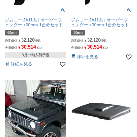
ジムニー JA11系 | オーバーフ
ジムニー JA11系 | オーバーフ
ェンダー +60mm 1台分セット
ェンダー +30mm 1台分セット
60mm
30mm
32,120
32,120
¥
¥
通常価格
通常価格
税込
税込
30,514
30,514
¥
¥
会員価格
会員価格
税込
税込
8月中旬入荷予定
詳細を見る
詳細を見る