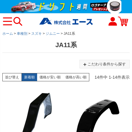
ホーム
車種別
スズキ
ジムニー
JA11系
JA11系
こだわり条件から探す
14
件中
1
-
14
件表示
並び替え
新着順
価格が安い順
価格が高い順