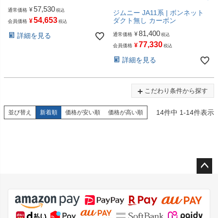
57,530
¥
通常価格
税込
ジムニー JA11系 | ボンネット
54,653
ダクト無し カーボン
¥
会員価格
税込
81,400
¥
詳細を見る
通常価格
税込
77,330
¥
会員価格
税込
詳細を見る
こだわり条件から探す
14
件中
1
-
14
件表示
並び替え
新着順
価格が安い順
価格が高い順
ペー
ジト
ップ
へ