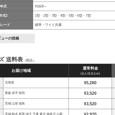
年式
H16/8～
年式2
1型・2型・3型・4型・5型・6型・7型
レード
標準・ワイド共通
ビューの投稿
イズ 送料表
（税込）
通常料金
お届け地域
(法人/支店止め)
¥5,280
北海道
¥3,520
青森 岩手 秋田
¥3,520
宮城 山形 福島
¥2,970
茨城 栃木 群馬 埼玉 千葉 東京 神奈川 山梨