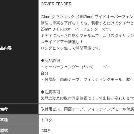
ORVER FENDER
20mmダウンルック 片側25mmワイドオーバーフェ
無理に車高を下げなくても、装着するだけでタイヤと
25mmワイドのオーバーフェンダーです。
ボディに沿った自然なフォルムで、よりスタイリッ
スライドドア干渉無し！
品内容
ロングヒンジ無しで開閉可能です。
◆商品詳細
・オーバーフェンダー（6pcs） ×1
台分
・付属品（両面テープ、フィッティングモール、取
◆注意事項
製品誤差及び取付固定位置によって出幅が変わりま
備考
取付用ビス、両面テープ、フィッティングモール付
車種
トヨタ
型式
200系