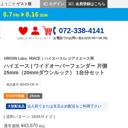
ログイン
会員登録はこちら
ようこそ
ゲスト様
072-338-4141
お電話でのお問い合わせ(9:30〜18:30)
お気に入り
マイページ
カート
す
ORIGIN Labo. HIACE｜ハイエース/レジアスエース用
ハイエース | ワイドオーバーフェンダー 片側
25mm（20mmダウンルック） 1台分セット
W049-OF-H
商品番号
5%OFF対象
25mm
法人宛てまたは支店止め配送をご利用下さい
大型配送品
送料パターン
160Aサイズ
¥
43,670
通常価格
税込