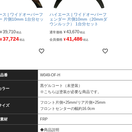
ース | ワイドオーバーフ
ハイエース | ワイドオーバーフ
 片側10mm 1台分セッ
ェンダー 片側10mm（20mmダ
ウンルック） 1台分セット
39,710
43,670
¥
¥
通常価格
税込
税込
37,724
41,486
¥
¥
会員価格
税込
税込
品番
W049-OF-H
黒ゲルコート（未塗装）
カラー
※こちらは塗装が必要な商品です。
フロント片側+25mm/リア片側+25mm
サイズ
フロントセンターの幅約16.0cm
素材
FRP
◆商品説明