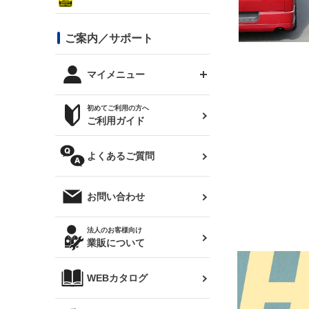
シルビア S13
スタイリッシュライン
ボンネット
JZX100 チェイサー
マツダ
ジムニー
ジムニー専用
バンパー
コンバットアイ用ライト
ステッカー
ご案内／サポート
まつど家 鉄八
DTM:exclusive
シルビア S14 前期
スバル
JZX90 チェイサー
RX-7
カナード
BRZ
レクサス
リアウイング
オプションタイヤ
トップス(半袖)
マイメニュー
JZX100 マークⅡ
シルビア S14 後期
三菱
外装・補修パーツ
ログインする
サマータイヤ
初めてご利用の方へ
リアゲート
ホイールナット
トップス(長袖)
JZX110 マークⅡ
デリカ D:5
軽自動車
ジムニー用タイヤ
ご利用ガイド
シルビア S15
新規会員登録
オリジンアーム(足回り)
JZX90 マークⅡ
汎用
サマータイヤ
メンテナンスパーツ
パーカー
よくあるご質問
お気に入りリスト
ハイエース・バン用タイ
180SX
ヤ
ハイエース
レンズ
注文履歴
オーバーオール(つなぎ)
お問い合わせ
シルエイティ
レビン
クーポンを見る
マフラー
トレノ
閲覧履歴
法人のお客様向け
タオル
業販について
ワンビア
マークX
ニュースレターお申し込み
帽子
WEBカタログ
クラウン
Z33 フェアレディZ
クラウンマジェスタ