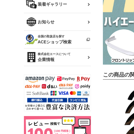
バッグ
装着ギャラリー
Z32 フェアレディZ
アリスト
R34 スカイライン
ソアラ
ファッション小物
お知らせ
アルテッツァ
スカイライン
全国の取扱店を探す
（ER34/R33/ECR33/R32）
雑貨・ステーショナリー
プロボックス
ACEショップ検索
RAV4
キャラバン
株式会社エースについて
ベビー用品
企業情報
ローレル
この商品の
のぼり
セフィーロ