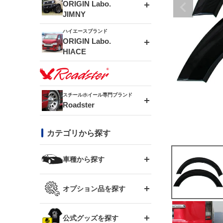
エアロシリーズ
ORIGIN Labo.
JIMNY
ドリフトライン
フロントフェンダー
ハイエースブランド
アルミホイール
ORIGIN Labo.
MUD-ZEUS
HIACE
風神(180SX)
リアフェンダー
アルミホイール
MUD-SR7
エアロシリーズ
雷神(S15)
ブラッシュフェンダー
アルミホイール
スチールホイール専門ブランド
MUD-S7
Roadster
LUX MODEL SP
オーバーフェンダー
龍神(チェイサー)
コンバットアイ
フロントグリル
DAYTONA-RS
カテゴリから探す
LUX MODEL
リアウイング
レーシングライン
GTウイング
ハイエース専用
ボンネット
車種から探す
DAYTONA-RS NEO
RUGGER MODEL
スムージングバンパー
アタックライン
リアウイング
トヨタ
ジムニー専用
フェンダー
オプション品を探す
まつど家 鉄漢
GROUND MODEL
ワイパーガード
ニッサン
ストリームライン
ルーフウイング
TOYOTA 86
ジムニー専用
サイドパーツ
GTウイング用ラダー
公式グッズを探す
スズキ
まつど家 鉄心
PHANTOM LIP
内装パーツ