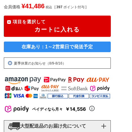
¥
41,486
会員価格
[
397
ポイント付与 ]
税込
項目を選択して
カートに入れる
在庫あり：1～2営業日で発送予定
夏季休業のお知らせ（8/9-8/16）
￥14,556
ペイディなら月々
大型配送品のお届け先について