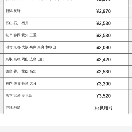
¥2,970
新潟 長野
¥2,530
富山 石川 福井
¥2,530
岐阜 静岡 愛知 三重
¥2,090
滋賀 京都 大阪 兵庫 奈良 和歌山
¥2,420
鳥取 島根 岡山 広島 山口
¥2,530
徳島 香川 愛媛 高知
¥3,300
福岡 佐賀 長崎 大分
¥3,520
熊本 宮崎 鹿児島
お見積り
沖縄 離島