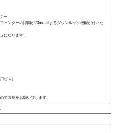
ンダー
フェンダーの隙間が20mm埋まるダウンルック機能が付いた
シュになります！
付用ビス）
すので調整をお願い致します。
属。