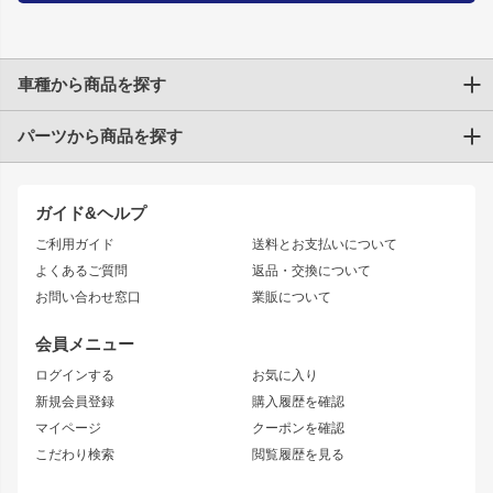
車種から商品を探す
パーツから商品を探す
トヨタ
TOYOTA86
200系ハイエース
ドリフトパーツ
JZX100 CHASER
クラウン
ガイド&ヘルプ
JZX90 CHASER
エアロシリーズ
クラウンマジェスタ
ご利用ガイド
送料とお支払いについて
JZX110 MARK II
ドリフトライン
アリスト
レーシングライン
よくあるご質問
返品・交換について
JZX100 MARK II
風神
ソアラ
アタックライン
お問い合わせ窓口
業販について
JZX90 MARK II
雷神
アルテッツァ
ストリームライン
レビン
龍神
プロボックス
スタイリッシュライン
会員メニュー
トレノ
RAV4
フロントフェンダー
ボンネット
ログインする
お気に入り
マークX
リアフェンダー
カナード
新規会員登録
購入履歴を確認
ブラッシュフェンダー
外装・補修パーツ
ニッサン
マイページ
クーポンを確認
コンバットアイ
アーム(足回り)
S15 シルビア
ワンビア
こだわり検索
閲覧履歴を見る
GTウイング
レンズ
S14 シルビア 前期
フェアレディZ