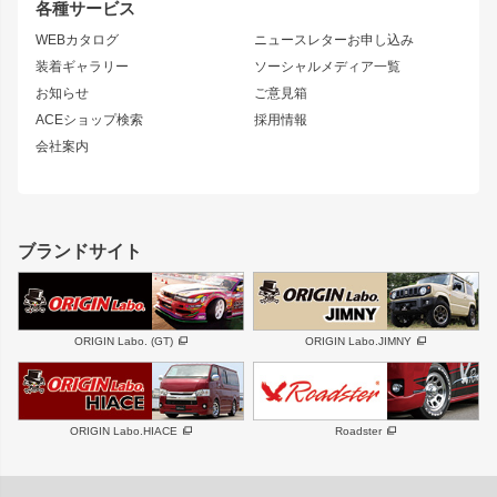
リアウイング
排気系
各種サービス
S14 シルビア 後期
スカイライン
ルーフウイング
S13 シルビア
ローレル
WEBカタログ
ニュースレターお申し込み
180SX
セフィーロ
装着ギャラリー
ソーシャルメディア一覧
ジムニーパーツ
シルエイティ
キャラバン
お知らせ
ご意見箱
ホイール
ACEショップ検索
採用情報
MUD-S7
まつど家 鉄漢
スズキ
マツダ
会社案内
MUD-SR7
まつど家 鉄心
ジムニー
RX-7
MUD-ZEUS
まつど家 鉄八
レクサス
フロントグリル
バンパー
GS350
ボンネット
IS250・IS350
リアウイング
ブランドサイト
SC
フェンダー
リアゲート
サイドパーツ
メンテナンスパーツ
スバル
三菱
BRZ
デリカ D:5
ORIGIN Labo. (GT)
ORIGIN Labo.JIMNY
ハイエースパーツ
ホイール
軽自動車
汎用
DAYTONA-RS
DAYTONA-RS NEO
ORIGIN Labo.HIACE
Roadster
エアロシリーズ
LUX MODEL SP
GROUND MODEL
LUX MODEL
PHANTOM LIP