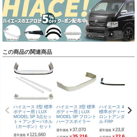
この商品の関連商品
ハイエース 3型 標準
ハイエース 3型 標準
ハイエース 4～7型
ボディー用 | LUX
ボディー用 | LUX
標準ボディー用 | フ
MODEL SP 3点セッ
MODEL SP フロント
ロントアンダーパ
ト + アンダーパネル
ハーフスポイラー
ル FRP
（カーボン）セット
37,070
23,870
¥
¥
通常価格
通常価格
121,660
¥
通常価格
35,216
22,676