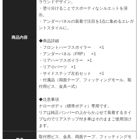
ラウンドデザイン。
・塗り分けることでスポーティなシルエットを演
出。
・アンダーパネルの装着で注目を1点に集めるエレガ
ントスタイルに。
商品内容
◆商品詳細
・フロントハーフスポイラー ×1
・アンダーパネル（FRP） ×1
・リアハーフスポイラー ×1
・リア小パーツ ×1
・サイドステップ左右セット ×1
・付属品（両面テープ、フィッティングモール、取
付用ビス、金具一式）
◆注意事項
ナローボディ（標準ボディ）専用です。
リアは純正バンパーの上からかぶせて装着するタイ
プなのでリアステップ付き車はそのままご使用頂け
ます。
取付用ビス、金具、両面テープ、フィッティングモ