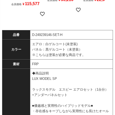
¥
¥
会員価格
会員価格
115,577
¥
会員価格
品番
D-249239146-SET-H
エアロ：白ゲルコート(未塗装)
カラー
パネル：黒ゲルコート（未塗装）
※こちらは塗装が必要な商品です。
素材
FRP
◆商品説明
LUX MODEL SP
ラックスモデル エスピー エアロセット（1台分）
+アンダーパネルセット
■優越感と実用性のハイブリッドモデル■
・存在感をキープしながら実用性にも長けたオール