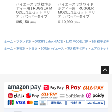
ハイエース 3型 標準ボ
ハイエース 3型 ワイド
ハイエー
ディー用 | RUGGER M
ボディー用 | RUGGER
ボディー
ODEL 3点セット ※リ
MODEL 3点セット ※リ
LIP 
ア：バンパータイプ
ア：バンパータイプ
イラー
¥
95,150
¥
110,990
¥
38,39
（税込）
（税込）
ホーム
ブランド別
ORIGIN Labo.HIACE
LUX MODEL SP
3型 標準ボディ
ホーム
車種別
トヨタ
200系ハイエース
3型 標準ボディ
エアロキット
ペー
ジト
ップ
へ