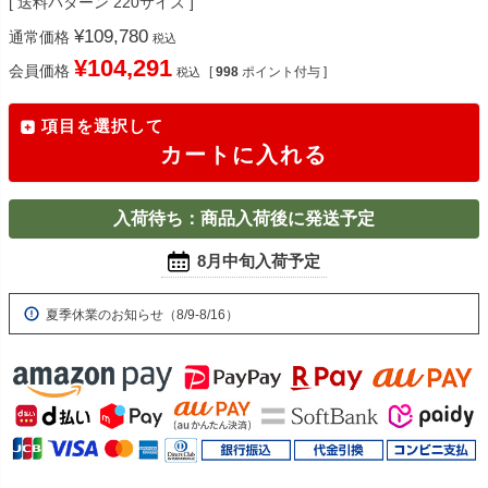
送料パターン
220サイズ
¥
109,780
通常価格
税込
¥
104,291
会員価格
[
998
ポイント付与 ]
税込
項目を選択して
カートに入れる
入荷待ち：商品入荷後に発送予定
8月中旬入荷予定
夏季休業のお知らせ（8/9-8/16）