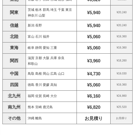
茨城 栃木 群馬 埼玉 千葉 東京
関東
¥5,940
¥20,240
神奈川 山梨
信越
¥5,940
新潟 長野
¥20,240
北陸
¥5,060
富山 石川 福井
¥19,360
東海
¥5,060
岐阜 静岡 愛知 三重
¥19,360
滋賀 京都 大阪 兵庫 奈良
関西
¥3,960
¥18,260
和歌山
中国
¥4,730
鳥取 島根 岡山 広島 山口
¥19,030
四国
¥5,060
徳島 香川 愛媛 高知
¥19,360
北九州
¥6,160
福岡 佐賀 長崎 大分
¥24,860
南九州
¥6,820
熊本 宮崎 鹿児島
¥25,520
その他
お見積り
沖縄 離島
お見積り