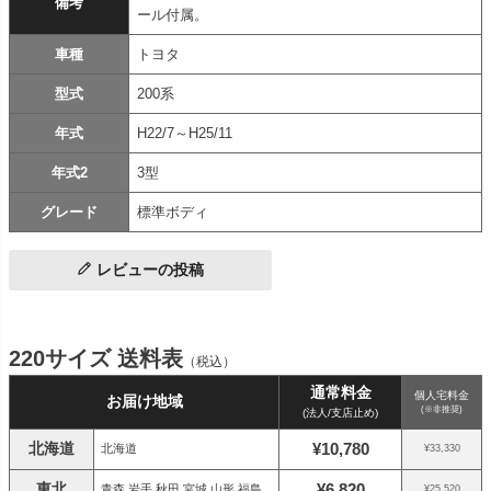
備考
ール付属。
車種
トヨタ
型式
200系
年式
H22/7～H25/11
年式2
3型
グレード
標準ボディ
レビューの投稿
220サイズ 送料表
（税込）
通常料金
個人宅料金
お届け地域
(※非推奨)
(法人/支店止め)
北海道
¥10,780
北海道
¥33,330
東北
¥6,820
青森 岩手 秋田 宮城 山形 福島
¥25,520