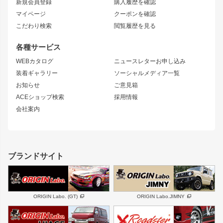
新規会員登録
購入履歴を確認
ブラッシュフェンダー
外装・補修パーツ
ニッサン
マイページ
クーポンを確認
コンバットアイ
アーム(足回り)
S15 シルビア
ワンビア
こだわり検索
閲覧履歴を見る
GTウイング
レンズ
S14 シルビア 前期
フェアレディZ
リアウイング
排気系
各種サービス
S14 シルビア 後期
スカイライン
ルーフウイング
S13 シルビア
ローレル
WEBカタログ
ニュースレターお申し込み
180SX
セフィーロ
装着ギャラリー
ソーシャルメディア一覧
ジムニーパーツ
シルエイティ
キャラバン
お知らせ
ご意見箱
ホイール
ACEショップ検索
採用情報
MUD-S7
まつど家 鉄漢
スズキ
マツダ
会社案内
MUD-SR7
まつど家 鉄心
ジムニー
RX-7
MUD-ZEUS
まつど家 鉄八
レクサス
フロントグリル
バンパー
GS350
ボンネット
IS250・IS350
リアウイング
ブランドサイト
SC
フェンダー
リアゲート
サイドパーツ
メンテナンスパーツ
スバル
三菱
BRZ
デリカ D:5
ORIGIN Labo. (GT)
ORIGIN Labo.JIMNY
ハイエースパーツ
ホイール
軽自動車
汎用