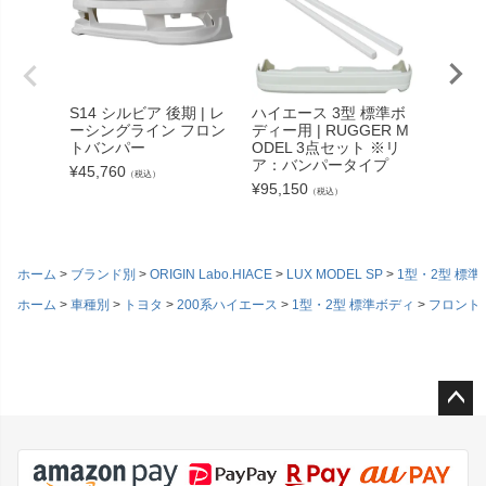
S14 シルビア 後期 | レ
ハイエース 3型 標準ボ
S15 
ーシングライン フロン
ディー用 | RUGGER M
トロアア
トバンパー
ODEL 3点セット ※リ
ション
ア：バンパータイプ
¥
45,760
¥
99,00
（税込）
¥
95,150
（税込）
ホーム
ブランド別
ORIGIN Labo.HIACE
LUX MODEL SP
1型・2型 標
ホーム
車種別
トヨタ
200系ハイエース
1型・2型 標準ボディ
フロント
ペー
ジト
ップ