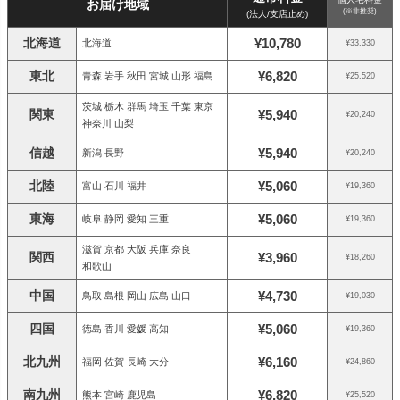
お届け地域
(※非推奨)
(法人/支店止め)
北海道
¥10,780
北海道
¥33,330
東北
¥6,820
青森 岩手 秋田 宮城 山形 福島
¥25,520
茨城 栃木 群馬 埼玉 千葉 東京
関東
¥5,940
¥20,240
神奈川 山梨
信越
¥5,940
新潟 長野
¥20,240
北陸
¥5,060
富山 石川 福井
¥19,360
東海
¥5,060
岐阜 静岡 愛知 三重
¥19,360
滋賀 京都 大阪 兵庫 奈良
関西
¥3,960
¥18,260
和歌山
中国
¥4,730
鳥取 島根 岡山 広島 山口
¥19,030
四国
¥5,060
徳島 香川 愛媛 高知
¥19,360
北九州
¥6,160
福岡 佐賀 長崎 大分
¥24,860
南九州
¥6,820
熊本 宮崎 鹿児島
¥25,520