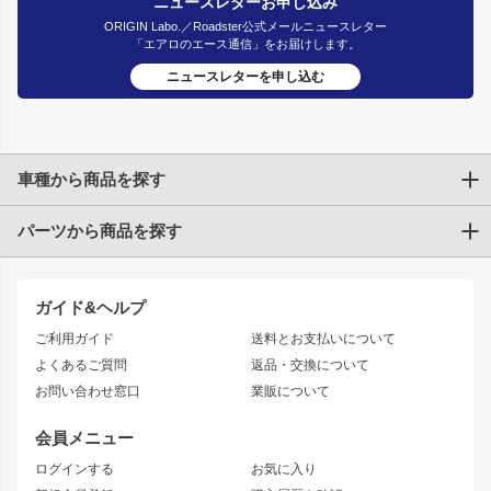
ニュースレターお申し込み
ORIGIN Labo.／Roadster公式メールニュースレター
「エアロのエース通信」をお届けします。
ニュースレターを申し込む
車種から商品を探す
パーツから商品を探す
トヨタ
TOYOTA86
200系ハイエース
ドリフトパーツ
JZX100 CHASER
クラウン
ガイド&ヘルプ
JZX90 CHASER
エアロシリーズ
クラウンマジェスタ
ご利用ガイド
送料とお支払いについて
JZX110 MARK II
ドリフトライン
アリスト
レーシングライン
よくあるご質問
返品・交換について
JZX100 MARK II
風神
ソアラ
アタックライン
お問い合わせ窓口
業販について
JZX90 MARK II
雷神
アルテッツァ
ストリームライン
レビン
龍神
プロボックス
スタイリッシュライン
会員メニュー
トレノ
RAV4
フロントフェンダー
ボンネット
ログインする
お気に入り
マークX
リアフェンダー
カナード