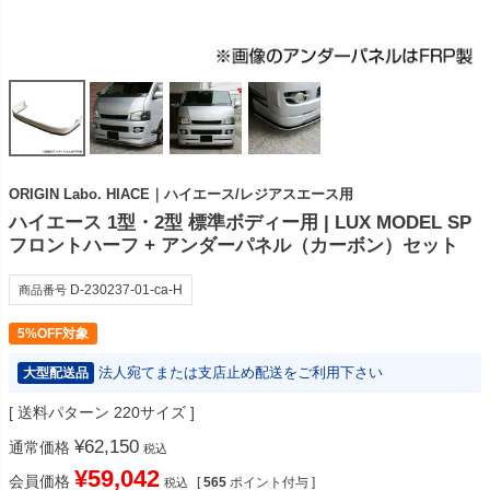
ORIGIN Labo. HIACE｜ハイエース/レジアスエース用
ハイエース 1型・2型 標準ボディー用 | LUX MODEL SP
フロントハーフ + アンダーパネル（カーボン）セット
D-230237-01-ca-H
商品番号
5%OFF対象
法人宛てまたは支店止め配送をご利用下さい
大型配送品
送料パターン
220サイズ
¥
62,150
通常価格
税込
¥
59,042
会員価格
[
565
ポイント付与 ]
税込