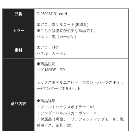
品番
D-230237-01-ca-H
エアロ：白ゲルコート(未塗装)
カラー
※こちらは塗装が必要な商品です。
パネル：黒（カーボン）
エアロ：FRP
素材
パネル：カーボン
◆商品説明
LUX MODEL SP
ラックスモデルエスピー フロントハーフスポイラ
ー+アンダーパネルセット
◆商品詳細
商品内容
・フロントハーフスポイラー ×1
・アンダーパネル（カーボン） ×1
・付属品（両面テープ、フィッティングモール、取
付用ビス、金具一式）