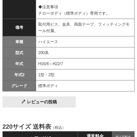
◆注意事項
ナローボディ（標準ボディ）専用です。
取付用ビス、金具、両面テープ、フィッティングモ
備考
ール付属。
車種
ハイエース
型式
200系
年式
H16/8～H22/7
年式2
1型・2型
グレード
標準ボディ
レビューの投稿
220サイズ 送料表
（税込）
通常料金
個人宅料金