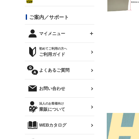
シルビア S13
スタイリッシュライン
ボンネット
JZX100 チェイサー
マツダ
ジムニー
ジムニー専用
バンパー
コンバットアイ用ライト
ステッカー
ご案内／サポート
まつど家 鉄八
DTM:exclusive
シルビア S14 前期
スバル
JZX90 チェイサー
RX-7
カナード
BRZ
レクサス
リアウイング
オプションタイヤ
トップス(半袖)
マイメニュー
JZX100 マークⅡ
シルビア S14 後期
三菱
外装・補修パーツ
ログインする
サマータイヤ
初めてご利用の方へ
リアゲート
ホイールナット
トップス(長袖)
JZX110 マークⅡ
デリカ D:5
軽自動車
ジムニー用タイヤ
ご利用ガイド
シルビア S15
新規会員登録
オリジンアーム(足回り)
JZX90 マークⅡ
汎用
サマータイヤ
メンテナンスパーツ
パーカー
よくあるご質問
お気に入りリスト
ハイエース・バン用タイ
180SX
ヤ
ハイエース
レンズ
注文履歴
オーバーオール(つなぎ)
お問い合わせ
シルエイティ
レビン
クーポンを見る
マフラー
トレノ
閲覧履歴
法人のお客様向け
タオル
業販について
ワンビア
マークX
ニュースレターお申し込み
帽子
WEBカタログ
クラウン
Z33 フェアレディZ
クラウンマジェスタ