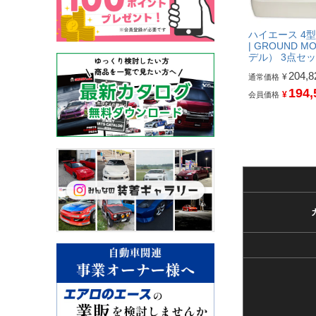
ハイエース 4
| GROUND 
デル） 3点セ
204,8
¥
通常価格
194,
¥
会員価格