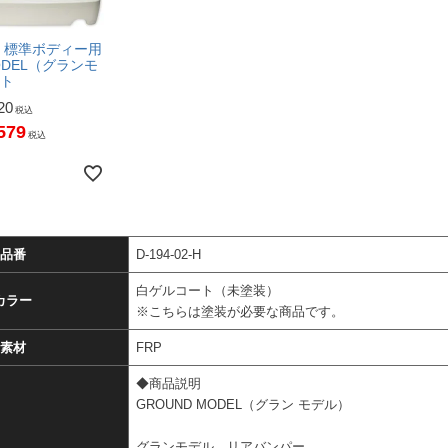
型 標準ボディー用
MODEL（グランモ
ット
20
税込
579
税込
品番
D-194-02-H
白ゲルコート（未塗装）
カラー
※こちらは塗装が必要な商品です。
素材
FRP
◆商品説明
GROUND MODEL（グラン モデル）
グランモデル リアバンパー