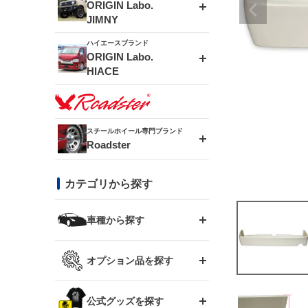
エアロシリーズ
ORIGIN Labo.
JIMNY
ドリフトライン
フロントフェンダー
ハイエースブランド
アルミホイール
ORIGIN Labo.
MUD-ZEUS
HIACE
風神(180SX)
リアフェンダー
アルミホイール
MUD-SR7
エアロシリーズ
雷神(S15)
ブラッシュフェンダー
アルミホイール
スチールホイール専門ブランド
MUD-S7
Roadster
LUX MODEL SP
オーバーフェンダー
龍神(チェイサー)
コンバットアイ
フロントグリル
DAYTONA-RS
カテゴリから探す
LUX MODEL
リアウイング
レーシングライン
GTウイング
ハイエース専用
ボンネット
車種から探す
DAYTONA-RS NEO
RUGGER MODEL
スムージングバンパー
アタックライン
リアウイング
トヨタ
ジムニー専用
フェンダー
オプション品を探す
まつど家 鉄漢
GROUND MODEL
ワイパーガード
ニッサン
ストリームライン
ルーフウイング
TOYOTA 86
ジムニー専用
サイドパーツ
GTウイング用ラダー
公式グッズを探す
スズキ
まつど家 鉄心
PHANTOM LIP
内装パーツ