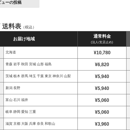
ビューの投稿
ズ 送料表
（税込）
通常料金
お届け地域
(法人/支店止め)
¥10,780
北海道
¥6,820
青森 岩手 秋田 宮城 山形 福島
¥5,940
茨城 栃木 群馬 埼玉 千葉 東京 神奈川 山梨
¥5,940
新潟 長野
¥5,060
富山 石川 福井
¥5,060
岐阜 静岡 愛知 三重
¥3,960
滋賀 京都 大阪 兵庫 奈良 和歌山