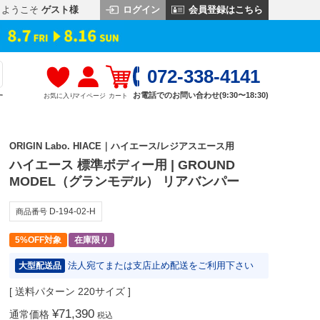
ログイン
会員登録はこちら
ようこそ
ゲスト様
072-338-4141
お電話でのお問い合わせ(9:30〜18:30)
お気に入り
マイページ
カート
す
ORIGIN Labo. HIACE｜ハイエース/レジアスエース用
ハイエース 標準ボディー用 | GROUND
MODEL（グランモデル） リアバンパー
D-194-02-H
商品番号
5%OFF対象
在庫限り
法人宛てまたは支店止め配送をご利用下さい
大型配送品
送料パターン
220サイズ
¥
71,390
通常価格
税込