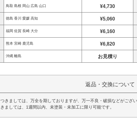
¥4,730
鳥取 島根 岡山 広島 山口
¥5,060
徳島 香川 愛媛 高知
¥6,160
福岡 佐賀 長崎 大分
¥6,820
熊本 宮崎 鹿児島
お見積り
沖縄 離島
返品・交換について
につきましては、万全を期しておりますが、万一不良・破損などがござい
きましては、1週間以内、未塗装・未加工に限り可能です。