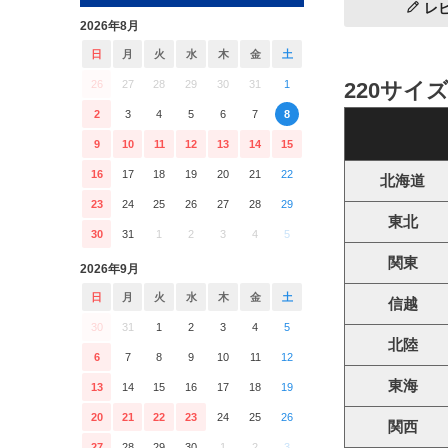
レ
2026年8月
日
月
火
水
木
金
土
26
27
28
29
30
31
1
220サイ
2
3
4
5
6
7
8
9
10
11
12
13
14
15
16
17
18
19
20
21
22
北海道
23
24
25
26
27
28
29
東北
30
31
1
2
3
4
5
関東
2026年9月
日
月
火
水
木
金
土
信越
30
31
1
2
3
4
5
北陸
6
7
8
9
10
11
12
東海
13
14
15
16
17
18
19
20
21
22
23
24
25
26
関西
27
28
29
30
1
2
3