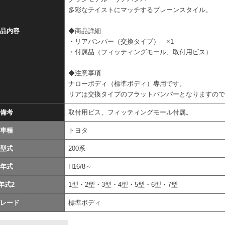
多彩なテイストにマッチするプレーンスタイル。
品内容
◆商品詳細
・リアバンパー（交換タイプ） ×1
・付属品（フィッティングモール、取付用ビス）
◆注意事項
ナローボディ（標準ボディ）専用です。
リアは交換タイプのフラットバンパーとなりますの
備考
取付用ビス、フィッティングモール付属。
車種
トヨタ
型式
200系
年式
H16/8～
年式2
1型・2型・3型・4型・5型・6型・7型
レード
標準ボディ