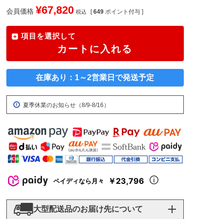
¥
67,820
会員価格
[
649
ポイント付与 ]
税込
項目を選択して
カートに入れる
在庫あり：1～2営業日で発送予定
夏季休業のお知らせ（8/9-8/16）
￥23,796
ペイディなら月々
大型配送品のお届け先について