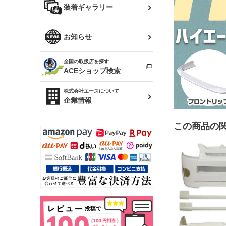
バッグ
装着ギャラリー
Z32 フェアレディZ
アリスト
R34 スカイライン
ソアラ
ファッション小物
お知らせ
アルテッツァ
スカイライン
全国の取扱店を探す
（ER34/R33/ECR33/R32）
雑貨・ステーショナリー
プロボックス
ACEショップ検索
RAV4
キャラバン
株式会社エースについて
ベビー用品
企業情報
ローレル
この商品の
のぼり
セフィーロ