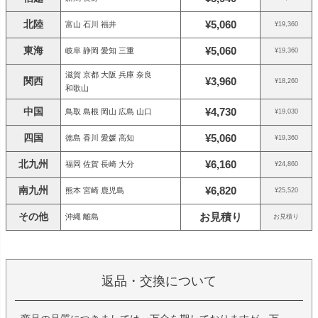
北陸
¥5,060
富山 石川 福井
¥19,360
東海
¥5,060
岐阜 静岡 愛知 三重
¥19,360
滋賀 京都 大阪 兵庫 奈良
関西
¥3,960
¥18,260
和歌山
中国
¥4,730
鳥取 島根 岡山 広島 山口
¥19,030
四国
¥5,060
徳島 香川 愛媛 高知
¥19,360
北九州
¥6,160
福岡 佐賀 長崎 大分
¥24,860
南九州
¥6,820
熊本 宮崎 鹿児島
¥25,520
その他
お見積り
沖縄 離島
お見積り
返品・交換について