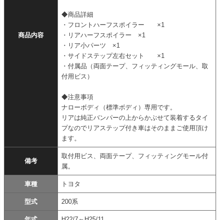
◆商品詳細
・フロントハーフスポイラー ×1
商品内容
・リアハーフスポイラー ×1
・リア小パーツ ×1
・サイドステップ左右セット ×1
・付属品（両面テープ、フィッティングモール、取
付用ビス）
◆注意事項
ナローボディ（標準ボディ）専用です。
リアは純正バンパーの上からかぶせて装着するタイ
プなのでリアステップ付き車はそのままご使用頂け
ます。
取付用ビス、両面テープ、フィッティングモール付
備考
属。
車種
トヨタ
型式
200系
年式
H22/7～H25/11