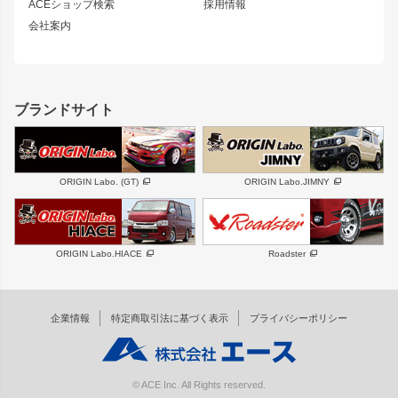
ACEショップ検索
採用情報
MUD-S7
まつど家 鉄漢
スズキ
マツダ
会社案内
MUD-SR7
まつど家 鉄心
ジムニー
RX-7
MUD-ZEUS
まつど家 鉄八
レクサス
フロントグリル
バンパー
GS350
ボンネット
IS250・IS350
リアウイング
ブランドサイト
SC
フェンダー
リアゲート
サイドパーツ
メンテナンスパーツ
スバル
三菱
BRZ
デリカ D:5
ORIGIN Labo. (GT)
ORIGIN Labo.JIMNY
ハイエースパーツ
ホイール
軽自動車
汎用
DAYTONA-RS
DAYTONA-RS NEO
ORIGIN Labo.HIACE
Roadster
エアロシリーズ
LUX MODEL SP
GROUND MODEL
LUX MODEL
PHANTOM LIP
企業情報
特定商取引法に基づく表示
プライバシーポリシー
RUGGER MODEL
DTM:exclusive
オーバーフェンダー
ワイパーガード
リアウイング
内装パーツ
© ACE Inc. All Rights reserved.
スムージングバンパー