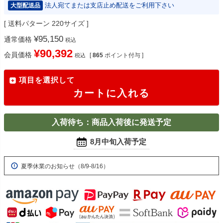
法人宛てまたは支店止め配送をご利用下さい
大型配送品
送料パターン
220サイズ
¥
95,150
通常価格
税込
¥
90,392
会員価格
[
865
ポイント付与 ]
税込
項目を選択して
カートに入れる
入荷待ち：商品入荷後に発送予定
8月中旬入荷予定
夏季休業のお知らせ（8/9-8/16）