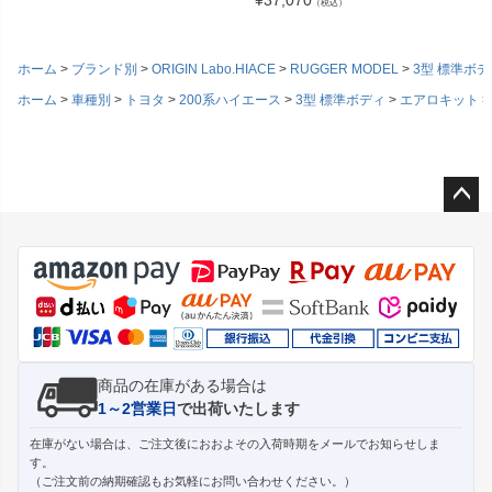
¥
37,070
（税込）
ホーム
ブランド別
ORIGIN Labo.HIACE
RUGGER MODEL
3型 標準ボデ
ホーム
車種別
トヨタ
200系ハイエース
3型 標準ボディ
エアロキット
ペー
ジト
ップ
へ
商品の在庫がある場合は
1～2営業日
で出荷いたします
在庫がない場合は、ご注文後におおよその入荷時期をメールでお知らせしま
す。
（ご注文前の納期確認もお気軽にお問い合わせください。）