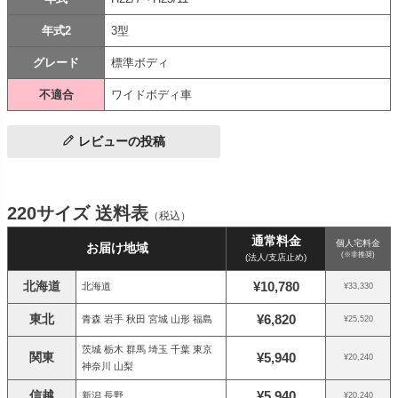
年式2
3型
グレード
標準ボディ
不適合
ワイドボディ車
レビューの投稿
220サイズ 送料表
（税込）
通常料金
個人宅料金
お届け地域
(※非推奨)
(法人/支店止め)
北海道
¥10,780
北海道
¥33,330
東北
¥6,820
青森 岩手 秋田 宮城 山形 福島
¥25,520
茨城 栃木 群馬 埼玉 千葉 東京
関東
¥5,940
¥20,240
神奈川 山梨
信越
¥5,940
新潟 長野
¥20,240