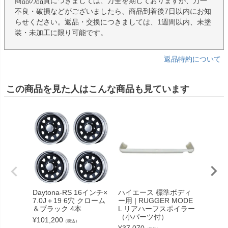
商品の品質につきましては、万全を期しておりますが、万一
不良・破損などがございましたら、商品到着後7日以内にお知
らせください。返品・交換につきましては、1週間以内、未塗
装・未加工に限り可能です。
返品特約について
この商品を見た人はこんな商品も見ています
Daytona-RS 16インチ×
ハイエース 標準ボディ
ハイエー
7.0J＋19 6穴 クローム
ー用 | RUGGER MODE
ボディー
＆ブラック 4本
L リアハーフスポイラー
EL S
（小パーツ付）
¥
101,200
¥
95,15
（税込）