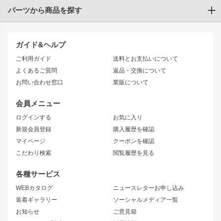
パーツから商品を探す
トヨタ
TOYOTA86
200系ハイエース
ドリフトパーツ
JZX100 CHASER
クラウン
ガイド&ヘルプ
JZX90 CHASER
エアロシリーズ
クラウンマジェスタ
ご利用ガイド
送料とお支払いについて
JZX110 MARK II
ドリフトライン
アリスト
レーシングライン
よくあるご質問
返品・交換について
JZX100 MARK II
風神
ソアラ
アタックライン
お問い合わせ窓口
業販について
JZX90 MARK II
雷神
アルテッツァ
ストリームライン
レビン
龍神
プロボックス
スタイリッシュライン
会員メニュー
トレノ
RAV4
フロントフェンダー
ボンネット
ログインする
お気に入り
マークX
リアフェンダー
カナード
新規会員登録
購入履歴を確認
ブラッシュフェンダー
外装・補修パーツ
ニッサン
マイページ
クーポンを確認
コンバットアイ
アーム(足回り)
S15 シルビア
ワンビア
こだわり検索
閲覧履歴を見る
GTウイング
レンズ
S14 シルビア 前期
フェアレディZ
リアウイング
排気系
各種サービス
S14 シルビア 後期
スカイライン
ルーフウイング
S13 シルビア
ローレル
WEBカタログ
ニュースレターお申し込み
180SX
セフィーロ
装着ギャラリー
ソーシャルメディア一覧
ジムニーパーツ
シルエイティ
キャラバン
お知らせ
ご意見箱
ホイール