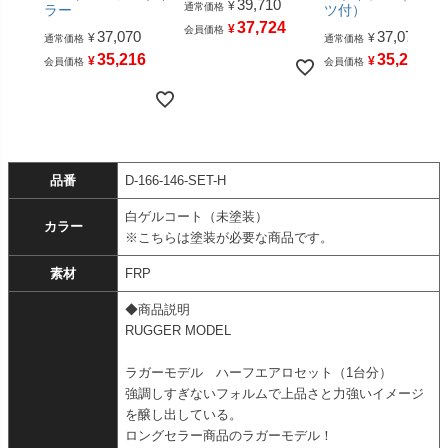
39,710
¥
通常価格
ラー
ツ付）
37,724
¥
会員価格
37,070
37,070
¥
¥
通常価格
通常価格
35,216
35,216
¥
¥
会員価格
会員価格
品番
D-166-146-SET-H
白ゲルコート（未塗装）
カラー
※こちらは塗装が必要な商品です。
素材
FRP
◆商品説明
RUGGER MODEL
ラガーモデル ハーフエアロセット（1台分）
強調しすぎないフォルムで上品さと力強いイメージ
を醸し出している。
ロングセラー商品のラガーモデル！