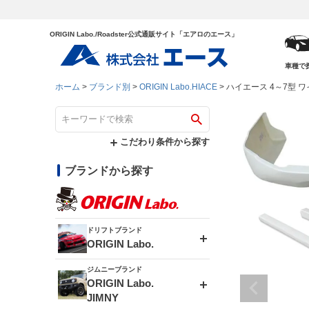
ORIGIN Labo./Roadster公式通販サイト「エアロのエース」
車種で
ホーム
ブランド別
ORIGIN Labo.HIACE
ハイエース 4～7型 ワ
こだわり条件から探す
ブランドから探す
ドリフトブランド
ORIGIN Labo.
ジムニーブランド
エアロシリーズ
ORIGIN Labo.
JIMNY