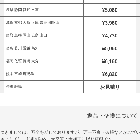
¥5,060
岐阜 静岡 愛知 三重
¥3,960
滋賀 京都 大阪 兵庫 奈良 和歌山
¥4,730
鳥取 島根 岡山 広島 山口
¥5,060
徳島 香川 愛媛 高知
¥6,160
福岡 佐賀 長崎 大分
¥6,820
熊本 宮崎 鹿児島
お見積り
沖縄 離島
返品・交換について
につきましては、万全を期しておりますが、万一不良・破損などがござい
きましては、1週間以内、未塗装・未加工に限り可能です。