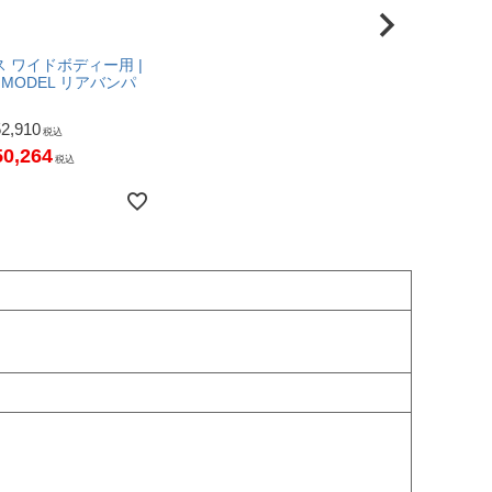
 ワイドボディー用 |
 MODEL リアバンパ
52,910
税込
50,264
税込