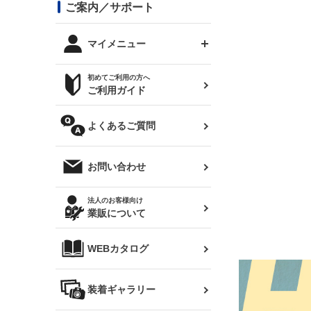
コンバットアイ用ライト
ステッカー
ご案内／サポート
まつど家 鉄八
DTM:exclusive
シルビア S14 前期
スバル
JZX90 チェイサー
RX-7
カナード
BRZ
レクサス
リアウイング
オプションタイヤ
トップス(半袖)
マイメニュー
JZX100 マークⅡ
シルビア S14 後期
三菱
外装・補修パーツ
ログインする
サマータイヤ
初めてご利用の方へ
リアゲート
ホイールナット
トップス(長袖)
JZX110 マークⅡ
デリカ D:5
軽自動車
ジムニー用タイヤ
ご利用ガイド
シルビア S15
新規会員登録
オリジンアーム(足回り)
JZX90 マークⅡ
汎用
サマータイヤ
メンテナンスパーツ
パーカー
よくあるご質問
お気に入りリスト
ハイエース・バン用タイ
180SX
ヤ
ハイエース
レンズ
注文履歴
オーバーオール(つなぎ)
お問い合わせ
シルエイティ
レビン
クーポンを見る
マフラー
トレノ
閲覧履歴
法人のお客様向け
タオル
業販について
ワンビア
マークX
ニュースレターお申し込み
帽子
WEBカタログ
クラウン
Z33 フェアレディZ
クラウンマジェスタ
バッグ
装着ギャラリー
Z32 フェアレディZ
アリスト