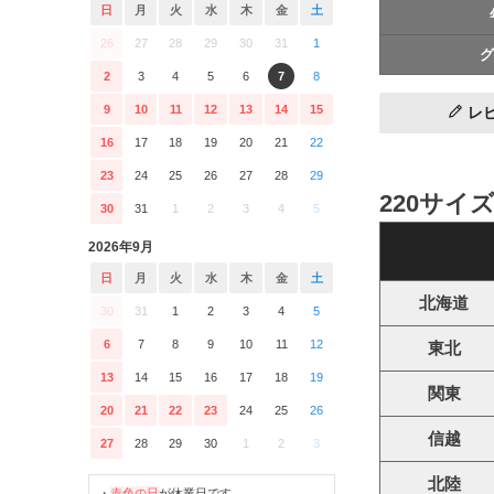
日
月
火
水
木
金
土
26
27
28
29
30
31
1
グ
2
3
4
5
6
7
8
9
10
11
12
13
14
15
レ
16
17
18
19
20
21
22
23
24
25
26
27
28
29
220サイ
30
31
1
2
3
4
5
2026年9月
日
月
火
水
木
金
土
北海道
30
31
1
2
3
4
5
6
7
8
9
10
11
12
東北
13
14
15
16
17
18
19
関東
20
21
22
23
24
25
26
信越
27
28
29
30
1
2
3
北陸
・
赤色の日
が休業日です。