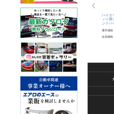
ハイエー
ィー用 |
ントハ
通常価格
会員価格