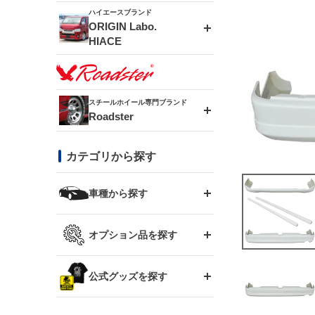
ドリフトライン
フロントフェンダー
ハイエースブランド
アルミホイール
ORIGIN Labo.
MUD-ZEUS
HIACE
風神(180SX)
リアフェンダー
アルミホイール
MUD-SR7
エアロシリーズ
雷神(S15)
ブラッシュフェンダー
アルミホイール
スチールホイール専門ブランド
MUD-S7
Roadster
LUX MODEL SP
オーバーフェンダー
龍神(チェイサー)
コンバットアイ
フロントグリル
DAYTONA-RS
カテゴリから探す
LUX MODEL
リアウイング
レーシングライン
GTウイング
ハイエース専用
ボンネット
車種から探す
DAYTONA-RS NEO
RUGGER MODEL
スムージングバンパー
アタックライン
リアウイング
トヨタ
ジムニー専用
フェンダー
オプション品を探す
まつど家 鉄漢
GROUND MODEL
ワイパーガード
ニッサン
ストリームライン
ルーフウイング
TOYOTA 86
ジムニー専用
サイドパーツ
GTウイング用ラダー
公式グッズを探す
スズキ
まつど家 鉄心
PHANTOM LIP
内装パーツ
シルビア S13
スタイリッシュライン
ボンネット
JZX100 チェイサー
マツダ
ジムニー
ジムニー専用
バンパー