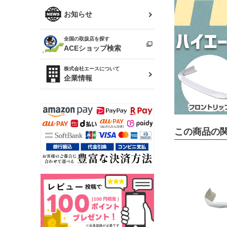
R34 スカイライン
ソアラ
ファッション小物
お知らせ
アルテッツァ
スカイライン
全国の取扱店を探す
（ER34/R33/ECR33/R32）
雑貨・ステーショナリー
プロボックス
ACEショップ検索
RAV4
キャラバン
株式会社エースについて
ベビー用品
企業情報
ローレル
のぼり
セフィーロ
この商品の