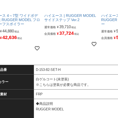
ス 4～7型 ワイドボデ
ハイエース | RUGGER MODEL
ハイエース
 RUGGER MODEL フロ
サイドステップ Ver.2
RUGGER
ーフスポイラー
ー
39,710
¥
通常価格
税込
44,880
¥
¥
通常価格
税込
37,724
¥
会員価格
税込
42,636
¥
¥
会員価格
税込
品番
D-153-82-SET-H
白ゲルコート(未塗装)
カラー
※こちらは塗装が必要な商品です。
素材
FRP
◆商品説明
RUGGER MODEL