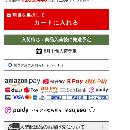
会員価格
[
1,009
ポイント付与 ]
税込
項目を選択して
カートに入れる
入荷待ち：商品入荷後に発送予定
8月中旬入荷予定
夏季休業のお知らせ（8/9-8/16）
￥36,996
ペイディなら月々
大型配送品のお届け先について