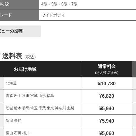
年式2
4型・5型・6型・7型
レード
ワイドボディ
ビューの投稿
ズ 送料表
（税込）
通常料金
お届け地域
(法人/支店止め)
¥10,780
北海道
¥6,820
青森 岩手 秋田 宮城 山形 福島
¥5,940
茨城 栃木 群馬 埼玉 千葉 東京 神奈川 山梨
¥5,940
新潟 長野
¥5,060
富山 石川 福井