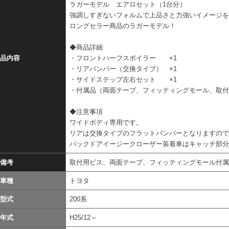
ラガーモデル エアロセット（1台分）
強調しすぎないフォルムで上品さと力強いイメージ
ロングセラー商品のラガーモデル！
◆商品詳細
品内容
・フロントハーフスポイラー ×1
・リアバンパー（交換タイプ） ×1
・サイドステップ左右セット ×1
・付属品（両面テープ、フィッティングモール、取
◆注意事項
ワイドボディ専用です。
リアは交換タイプのフラットバンパーとなりますの
バックドアイージークローザー装着車はキャッチ部
備考
取付用ビス、両面テープ、フィッティングモール付
車種
トヨタ
型式
200系
年式
H25/12～