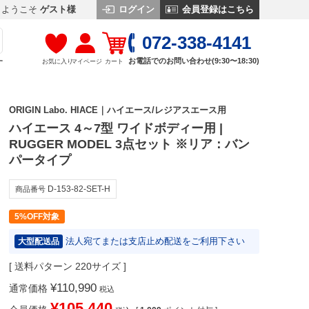
ログイン
会員登録はこちら
ようこそ
ゲスト様
072-338-4141
お電話でのお問い合わせ(9:30〜18:30)
お気に入り
マイページ
カート
す
ORIGIN Labo. HIACE｜ハイエース/レジアスエース用
ハイエース 4～7型 ワイドボディー用 |
RUGGER MODEL 3点セット ※リア：バン
パータイプ
D-153-82-SET-H
商品番号
5%OFF対象
法人宛てまたは支店止め配送をご利用下さい
大型配送品
送料パターン
220サイズ
¥
110,990
通常価格
税込
¥
105,440