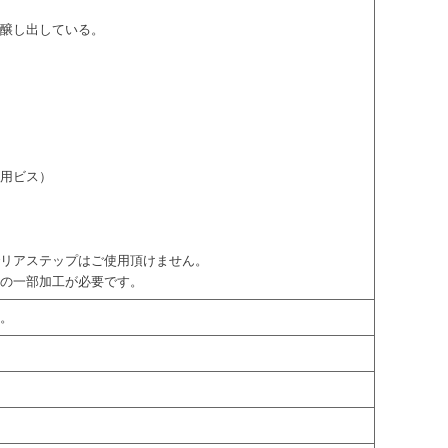
を醸し出している。
付用ビス）
でリアステップはご使用頂けません。
分の一部加工が必要です。
属。