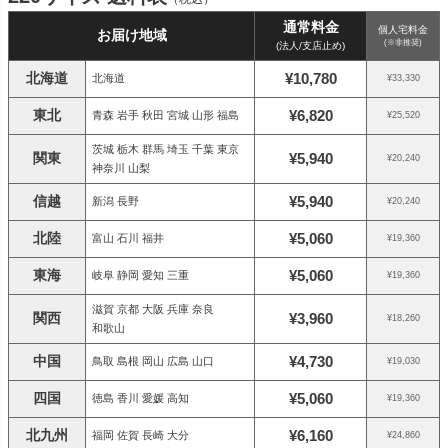
通常料金
個人宅料金
お届け地域
(※非推奨)
(法人/支店止め)
北海道
¥10,780
北海道
¥33,330
東北
¥6,820
青森 岩手 秋田 宮城 山形 福島
¥25,520
茨城 栃木 群馬 埼玉 千葉 東京
関東
¥5,940
¥20,240
神奈川 山梨
信越
¥5,940
新潟 長野
¥20,240
北陸
¥5,060
富山 石川 福井
¥19,360
東海
¥5,060
岐阜 静岡 愛知 三重
¥19,360
滋賀 京都 大阪 兵庫 奈良
関西
¥3,960
¥18,260
和歌山
中国
¥4,730
鳥取 島根 岡山 広島 山口
¥19,030
四国
¥5,060
徳島 香川 愛媛 高知
¥19,360
北九州
¥6,160
福岡 佐賀 長崎 大分
¥24,860