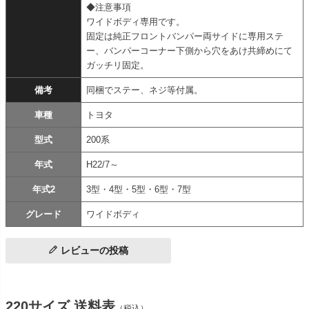
◆注意事項
ワイドボディ専用です。
固定は純正フロントバンパー両サイドに専用ステ
ー、バンパーコーナー下側から穴をあけ共締めにて
ガッチリ固定。
備考
同梱でステー、ネジ等付属。
車種
トヨタ
型式
200系
年式
H22/7～
年式2
3型・4型・5型・6型・7型
グレード
ワイドボディ
レビューの投稿
220サイズ 送料表
（税込）