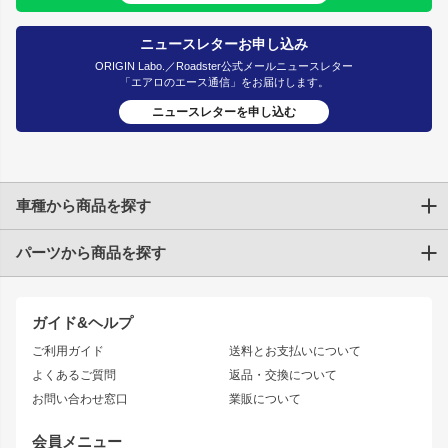
ニュースレターお申し込み
ORIGIN Labo.／Roadster公式メールニュースレター
「エアロのエース通信」をお届けします。
ニュースレターを申し込む
車種から商品を探す
パーツから商品を探す
トヨタ
TOYOTA86
200系ハイエース
ドリフトパーツ
JZX100 CHASER
クラウン
ガイド&ヘルプ
JZX90 CHASER
エアロシリーズ
クラウンマジェスタ
ご利用ガイド
送料とお支払いについて
JZX110 MARK II
ドリフトライン
アリスト
レーシングライン
よくあるご質問
返品・交換について
JZX100 MARK II
風神
ソアラ
アタックライン
お問い合わせ窓口
業販について
JZX90 MARK II
雷神
アルテッツァ
ストリームライン
レビン
龍神
プロボックス
スタイリッシュライン
会員メニュー