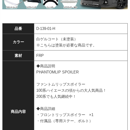
品番
D-139-01-H
白ゲルコート（未塗装）
カラー
※こちらは塗装が必要な商品です。
素材
FRP
◆商品説明
PHANTOMLIP SPOILER
ファントムリップスポイラー
100系ハイエースの頃からの大人気商品！
200系でも人気継続中！
◆商品詳細
商品内容
・フロントリップスポイラー ×1
・付属品（専用ステー、ボルト）