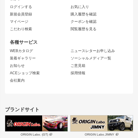
トレノ
RAV4
フロントフェンダー
ボンネット
ログインする
お気に入り
マークX
リアフェンダー
カナード
新規会員登録
購入履歴を確認
ブラッシュフェンダー
外装・補修パーツ
ニッサン
マイページ
クーポンを確認
コンバットアイ
アーム(足回り)
S15 シルビア
ワンビア
こだわり検索
閲覧履歴を見る
GTウイング
レンズ
S14 シルビア 前期
フェアレディZ
リアウイング
排気系
各種サービス
S14 シルビア 後期
スカイライン
ルーフウイング
S13 シルビア
ローレル
WEBカタログ
ニュースレターお申し込み
180SX
セフィーロ
装着ギャラリー
ソーシャルメディア一覧
ジムニーパーツ
シルエイティ
キャラバン
お知らせ
ご意見箱
ホイール
ACEショップ検索
採用情報
MUD-S7
まつど家 鉄漢
スズキ
マツダ
会社案内
MUD-SR7
まつど家 鉄心
ジムニー
RX-7
MUD-ZEUS
まつど家 鉄八
レクサス
フロントグリル
バンパー
GS350
ボンネット
IS250・IS350
リアウイング
ブランドサイト
SC
フェンダー
リアゲート
サイドパーツ
メンテナンスパーツ
スバル
三菱
BRZ
デリカ D:5
ORIGIN Labo. (GT)
ORIGIN Labo.JIMNY
ハイエースパーツ