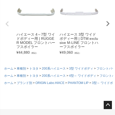
ハイエース 4～7型 ワイ
ハイエース 3型 ワイド
ハイエー
ドボディー用 | RUGGE
ボディー用 | DTM:exclu
MOD
R MODEL フロントハー
sive M-LINE フロントハ
ル） 
フスポイラー
ーフスポイラー
¥
62,15
¥
44,880
¥
49,060
（税込）
（税込）
ホーム
車種別
トヨタ
200系ハイエース
3型 ワイドボディ
フロントパー
ホーム
車種別
トヨタ
200系ハイエース
4型～ ワイドボディ
フロントパ
ホーム
ブランド別
ORIGIN Labo.HIACE
PHANTOM LIP
3型～ ワイドボ
ペー