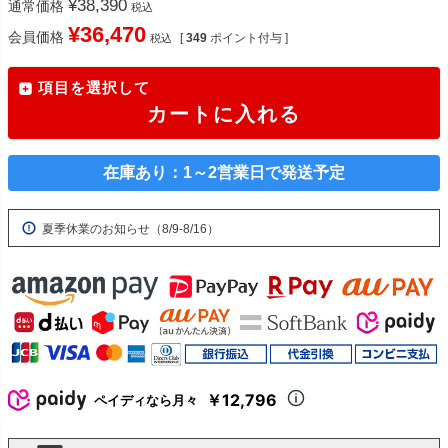
¥
38,390
通常価格
税込
¥
36,470
会員価格
[
349
ポイント付与 ]
税込
項目を選択して
カートに入れる
在庫あり：1～2営業日で発送予定
夏季休業のお知らせ（8/9-8/16）
￥12,796
ペイディなら月々