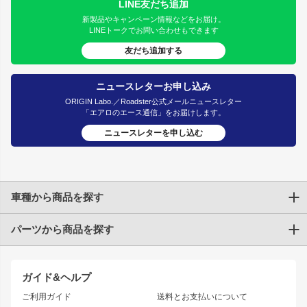
LINE友だち追加
新製品やキャンペーン情報などをお届け。
LINEトークでお問い合わせもできます
友だち追加する
ニュースレターお申し込み
ORIGIN Labo.／Roadster公式メールニュースレター
「エアロのエース通信」をお届けします。
ニュースレターを申し込む
車種から商品を探す
パーツから商品を探す
トヨタ
TOYOTA86
200系ハイエース
ドリフトパーツ
JZX100 CHASER
クラウン
ガイド&ヘルプ
JZX90 CHASER
エアロシリーズ
クラウンマジェスタ
ご利用ガイド
送料とお支払いについて
JZX110 MARK II
ドリフトライン
アリスト
レーシングライン