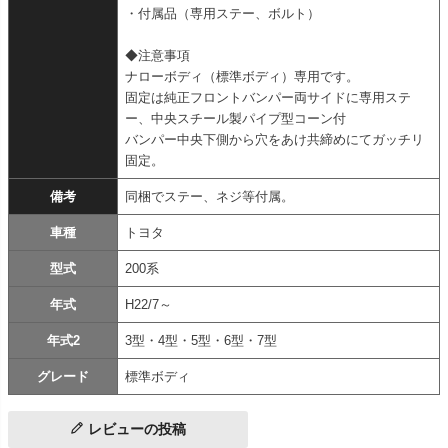
・付属品（専用ステー、ボルト）
◆注意事項
ナローボディ（標準ボディ）専用です。
固定は純正フロントバンパー両サイドに専用ステ
ー、中央スチール製パイプ型コーン付
バンパー中央下側から穴をあけ共締めにてガッチリ
固定。
備考
同梱でステー、ネジ等付属。
車種
トヨタ
型式
200系
年式
H22/7～
年式2
3型・4型・5型・6型・7型
グレード
標準ボディ
レビューの投稿