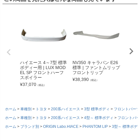
ハイエース 4～7型 標準
NV350 キャラバン E26
ハイエー
ボディー用 | LUX MOD
標準 | ファントムリップ
ディー用
EL SP フロントハーフ
フロントリップ
ODE
スポイラー
フロン
¥
38,390
（税込）
¥
37,070
¥
95,15
（税込）
ホーム
車種別
トヨタ
200系ハイエース
3型 標準ボディ
フロントパーツ
ホーム
車種別
トヨタ
200系ハイエース
4型～ 標準ボディ
フロントパー
ホーム
ブランド別
ORIGIN Labo.HIACE
PHANTOM LIP
3型～ 標準ボデ