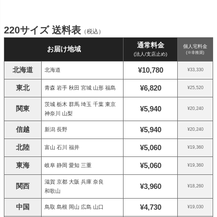
220サイズ 送料表
（税込）
通常料金
個人宅料金
お届け地域
(※非推奨)
(法人/支店止め)
北海道
¥10,780
北海道
¥33,330
東北
¥6,820
青森 岩手 秋田 宮城 山形 福島
¥25,520
茨城 栃木 群馬 埼玉 千葉 東京
関東
¥5,940
¥20,240
神奈川 山梨
信越
¥5,940
新潟 長野
¥20,240
北陸
¥5,060
富山 石川 福井
¥19,360
東海
¥5,060
岐阜 静岡 愛知 三重
¥19,360
滋賀 京都 大阪 兵庫 奈良
関西
¥3,960
¥18,260
和歌山
中国
¥4,730
鳥取 島根 岡山 広島 山口
¥19,030