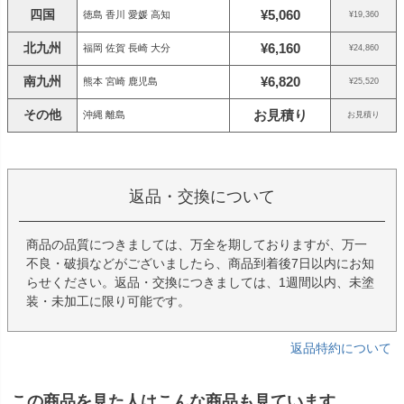
四国
¥5,060
徳島 香川 愛媛 高知
¥19,360
北九州
¥6,160
福岡 佐賀 長崎 大分
¥24,860
南九州
¥6,820
熊本 宮崎 鹿児島
¥25,520
その他
お見積り
沖縄 離島
お見積り
返品・交換について
商品の品質につきましては、万全を期しておりますが、万一
不良・破損などがございましたら、商品到着後7日以内にお知
らせください。返品・交換につきましては、1週間以内、未塗
装・未加工に限り可能です。
返品特約について
この商品を見た人はこんな商品も見ています