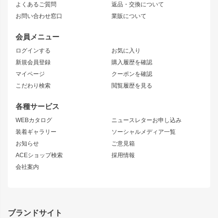
よくあるご質問
返品・交換について
JZX100 MARK II
風神
ソアラ
アタックライン
お問い合わせ窓口
業販について
JZX90 MARK II
雷神
アルテッツァ
ストリームライン
レビン
龍神
プロボックス
スタイリッシュライン
会員メニュー
トレノ
RAV4
フロントフェンダー
ボンネット
ログインする
お気に入り
マークX
リアフェンダー
カナード
新規会員登録
購入履歴を確認
ブラッシュフェンダー
外装・補修パーツ
ニッサン
マイページ
クーポンを確認
コンバットアイ
アーム(足回り)
S15 シルビア
ワンビア
こだわり検索
閲覧履歴を見る
GTウイング
レンズ
S14 シルビア 前期
フェアレディZ
リアウイング
排気系
各種サービス
S14 シルビア 後期
スカイライン
ルーフウイング
S13 シルビア
ローレル
WEBカタログ
ニュースレターお申し込み
180SX
セフィーロ
装着ギャラリー
ソーシャルメディア一覧
ジムニーパーツ
シルエイティ
キャラバン
お知らせ
ご意見箱
ホイール
ACEショップ検索
採用情報
MUD-S7
まつど家 鉄漢
スズキ
マツダ
会社案内
MUD-SR7
まつど家 鉄心
ジムニー
RX-7
MUD-ZEUS
まつど家 鉄八
レクサス
フロントグリル
バンパー
GS350
ボンネット
IS250・IS350
リアウイング
ブランドサイト