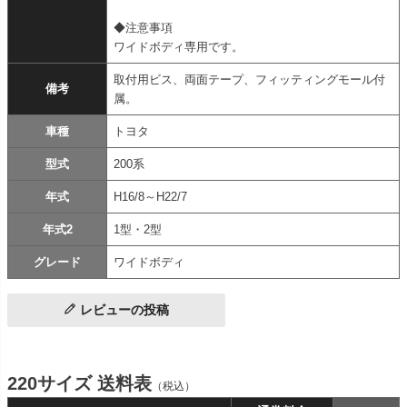
◆注意事項
ワイドボディ専用です。
取付用ビス、両面テープ、フィッティングモール付
備考
属。
車種
トヨタ
型式
200系
年式
H16/8～H22/7
年式2
1型・2型
グレード
ワイドボディ
レビューの投稿
220サイズ 送料表
（税込）