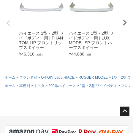
ハイエース 1型・2型 ワ
ハイエース 1型・2型 ワ
ハイエー
イドボディー用 | PHAN
イドボディー用 | LUX
イドボデ
TOM LIP フロントリッ
MODEL SP フロントハ
ER M
プスポイラー
ーフスポイラー
（リア
¥
46,310
¥
44,880
¥
110,9
（税込）
（税込）
ホーム
ブランド別
ORIGIN Labo.HIACE
RUGGER MODEL
1型・2型 
ホーム
車種別
トヨタ
200系ハイエース
1型・2型 ワイドボディ
フロン
ペー
ジト
ップ