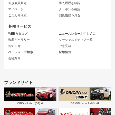
リアフェンダー
カナード
新規会員登録
購入履歴を確認
ブラッシュフェンダー
外装・補修パーツ
ニッサン
マイページ
クーポンを確認
コンバットアイ
アーム(足回り)
S15 シルビア
ワンビア
こだわり検索
閲覧履歴を見る
GTウイング
レンズ
S14 シルビア 前期
フェアレディZ
リアウイング
排気系
各種サービス
S14 シルビア 後期
スカイライン
ルーフウイング
S13 シルビア
ローレル
WEBカタログ
ニュースレターお申し込み
180SX
セフィーロ
装着ギャラリー
ソーシャルメディア一覧
ジムニーパーツ
シルエイティ
キャラバン
お知らせ
ご意見箱
ホイール
ACEショップ検索
採用情報
MUD-S7
まつど家 鉄漢
スズキ
マツダ
会社案内
MUD-SR7
まつど家 鉄心
ジムニー
RX-7
MUD-ZEUS
まつど家 鉄八
レクサス
フロントグリル
バンパー
GS350
ボンネット
IS250・IS350
リアウイング
ブランドサイト
SC
フェンダー
リアゲート
サイドパーツ
メンテナンスパーツ
スバル
三菱
BRZ
デリカ D:5
ORIGIN Labo. (GT)
ORIGIN Labo.JIMNY
ハイエースパーツ
ホイール
軽自動車
汎用