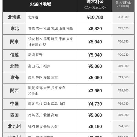
通常料金
個人宅料金
お届け地域
(※非推奨)
(法人/支店止め)
北海道
¥10,780
北海道
¥33,330
東北
¥6,820
青森 岩手 秋田 宮城 山形 福島
¥25,520
茨城 栃木 群馬 埼玉 千葉 東京
関東
¥5,940
¥20,240
神奈川 山梨
信越
¥5,940
新潟 長野
¥20,240
北陸
¥5,060
富山 石川 福井
¥19,360
東海
¥5,060
岐阜 静岡 愛知 三重
¥19,360
滋賀 京都 大阪 兵庫 奈良
関西
¥3,960
¥18,260
和歌山
中国
¥4,730
鳥取 島根 岡山 広島 山口
¥19,030
四国
¥5,060
徳島 香川 愛媛 高知
¥19,360
北九州
¥6,160
福岡 佐賀 長崎 大分
¥24,860