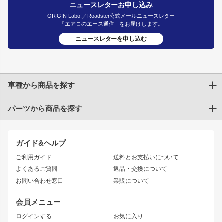
ニュースレターお申し込み
ORIGIN Labo.／Roadster公式メールニュースレター
「エアロのエース通信」をお届けします。
ニュースレターを申し込む
車種から商品を探す
パーツから商品を探す
トヨタ
TOYOTA86
200系ハイエース
ドリフトパーツ
JZX100 CHASER
クラウン
ガイド&ヘルプ
JZX90 CHASER
エアロシリーズ
クラウンマジェスタ
ご利用ガイド
送料とお支払いについて
JZX110 MARK II
ドリフトライン
アリスト
レーシングライン
よくあるご質問
返品・交換について
JZX100 MARK II
風神
ソアラ
アタックライン
お問い合わせ窓口
業販について
JZX90 MARK II
雷神
アルテッツァ
ストリームライン
レビン
龍神
プロボックス
スタイリッシュライン
会員メニュー
トレノ
RAV4
フロントフェンダー
ボンネット
ログインする
お気に入り
マークX