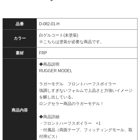
品番
D-082-01-H
白ゲルコート(未塗装)
カラー
※こちらは塗装が必要な商品です。
素材
FRP
◆商品説明
RUGGER MODEL
ラガーモデル フロントハーフスポイラー
強調しすぎないフォルムで上品さと力強いイメージ
を醸し出している。
ロングセラー商品のラガーモデル！
商品内容
◆商品詳細
・フロントハーフスポイラー ×1
・付属品（両面テープ、フィッティングモール、取
付用ビス）