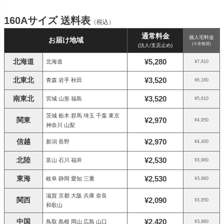
160Aサイズ 送料表
（税込）
通常料金
個人宅料金
お届け地域
(※非推奨)
(法人/支店止め)
北海道
¥5,280
北海道
¥7,810
北東北
¥3,520
青森 岩手 秋田
¥6,160
南東北
¥3,520
宮城 山形 福島
¥5,610
茨城 栃木 群馬 埼玉 千葉 東京
関東
¥2,970
¥4,950
神奈川 山梨
信越
¥2,970
新潟 長野
¥4,400
北陸
¥2,530
富山 石川 福井
¥3,960
東海
¥2,530
岐阜 静岡 愛知 三重
¥3,960
滋賀 京都 大阪 兵庫 奈良
関西
¥2,090
¥3,850
和歌山
中国
¥2,420
鳥取 島根 岡山 広島 山口
¥3,960