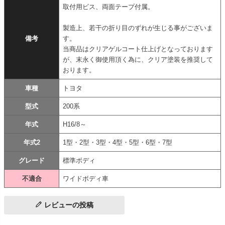
取付用ビス、両面テープ付属。
製造上、若干の折り目のずれが生じる事がございま
備考
す。
当商品はクリアゲルコート仕上げとなっております
が、末永く御使用頂く為に、クリア塗装を推奨して
おります。
車種
トヨタ
型式
200系
年式
H16/8～
年式2
1型・2型・3型・4型・5型・6型・7型
グレード
標準ボディ
不適合
ワイドボディ車
レビューの投稿