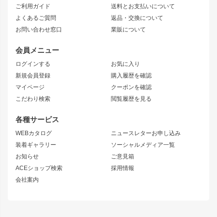
ご利用ガイド
送料とお支払いについて
JZX110 MARK II
ドリフトライン
アリスト
レーシングライン
よくあるご質問
返品・交換について
JZX100 MARK II
風神
ソアラ
アタックライン
お問い合わせ窓口
業販について
JZX90 MARK II
雷神
アルテッツァ
ストリームライン
レビン
龍神
プロボックス
スタイリッシュライン
会員メニュー
トレノ
RAV4
フロントフェンダー
ボンネット
ログインする
お気に入り
マークX
リアフェンダー
カナード
新規会員登録
購入履歴を確認
ブラッシュフェンダー
外装・補修パーツ
ニッサン
マイページ
クーポンを確認
コンバットアイ
アーム(足回り)
S15 シルビア
ワンビア
こだわり検索
閲覧履歴を見る
GTウイング
レンズ
S14 シルビア 前期
フェアレディZ
リアウイング
排気系
各種サービス
S14 シルビア 後期
スカイライン
ルーフウイング
S13 シルビア
ローレル
WEBカタログ
ニュースレターお申し込み
180SX
セフィーロ
装着ギャラリー
ソーシャルメディア一覧
ジムニーパーツ
シルエイティ
キャラバン
お知らせ
ご意見箱
ホイール
ACEショップ検索
採用情報
MUD-S7
まつど家 鉄漢
スズキ
マツダ
会社案内
MUD-SR7
まつど家 鉄心
ジムニー
RX-7
MUD-ZEUS
まつど家 鉄八
レクサス
フロントグリル
バンパー