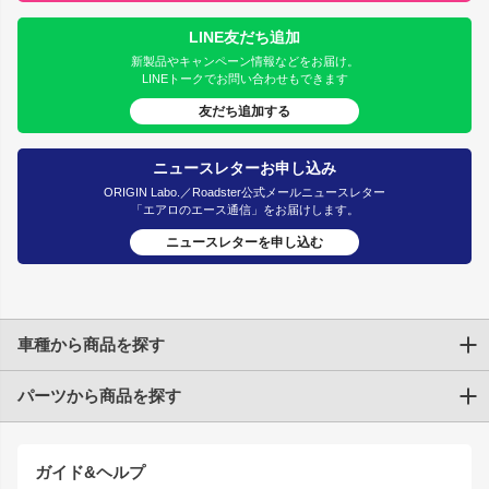
LINE友だち追加
新製品やキャンペーン情報などをお届け。
LINEトークでお問い合わせもできます
友だち追加する
ニュースレターお申し込み
ORIGIN Labo.／Roadster公式メールニュースレター
「エアロのエース通信」をお届けします。
ニュースレターを申し込む
車種から商品を探す
パーツから商品を探す
トヨタ
TOYOTA86
200系ハイエース
ドリフトパーツ
JZX100 CHASER
クラウン
ガイド&ヘルプ
JZX90 CHASER
エアロシリーズ
クラウンマジェスタ