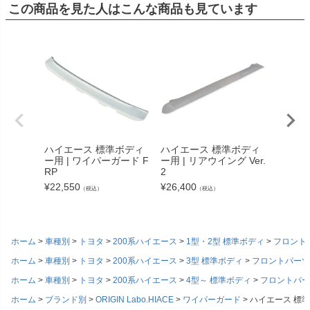
この商品を見た人はこんな商品も見ています
ハイエース 標準ボディ
ハイエース 標準ボディ
ハイエ
ー用 | ワイパーガード F
ー用 | リアウイング Ver.
ー用 | 
RP
2
1
¥
22,550
¥
26,400
¥
26,40
（税込）
（税込）
ホーム
車種別
トヨタ
200系ハイエース
1型・2型 標準ボディ
フロント
ホーム
車種別
トヨタ
200系ハイエース
3型 標準ボディ
フロントパーツ
ホーム
車種別
トヨタ
200系ハイエース
4型～ 標準ボディ
フロントパー
ホーム
ブランド別
ORIGIN Labo.HIACE
ワイパーガード
ハイエース 標準