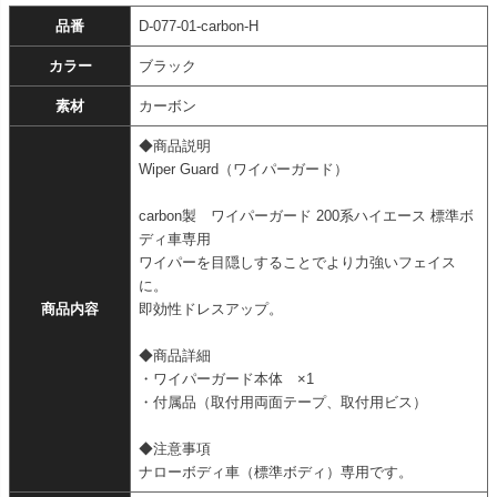
品番
D-077-01-carbon-H
カラー
ブラック
素材
カーボン
◆商品説明
Wiper Guard（ワイパーガード）
carbon製 ワイパーガード 200系ハイエース 標準ボ
ディ車専用
ワイパーを目隠しすることでより力強いフェイス
に。
商品内容
即効性ドレスアップ。
◆商品詳細
・ワイパーガード本体 ×1
・付属品（取付用両面テープ、取付用ビス）
◆注意事項
ナローボディ車（標準ボディ）専用です。