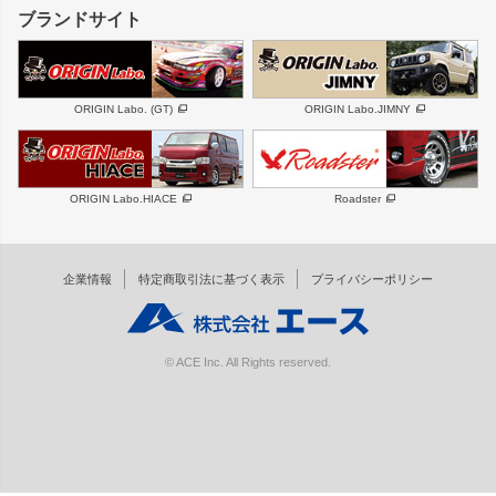
GS350
ボンネット
IS250・IS350
リアウイング
ブランドサイト
SC
フェンダー
リアゲート
サイドパーツ
メンテナンスパーツ
スバル
三菱
BRZ
デリカ D:5
ORIGIN Labo. (GT)
ORIGIN Labo.JIMNY
ハイエースパーツ
ホイール
軽自動車
汎用
DAYTONA-RS
DAYTONA-RS NEO
ORIGIN Labo.HIACE
Roadster
エアロシリーズ
LUX MODEL SP
GROUND MODEL
LUX MODEL
PHANTOM LIP
企業情報
特定商取引法に基づく表示
プライバシーポリシー
RUGGER MODEL
DTM:exclusive
オーバーフェンダー
ワイパーガード
リアウイング
内装パーツ
© ACE Inc. All Rights reserved.
スムージングバンパー
オプションパーツ
GTウイング用ラダー
オプションタイヤ
コンバットアイ用ライト
ホイールナット