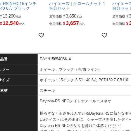
na-RS NEO 15インチ
ハイエース | クロームナット 1
ハイエース
＋40 6穴 ブラック
台分セット
台分セッ
13,200
3,850
¥
¥
¥
通常価格
通常価格
税込
税込
12,540
3,657
¥
¥
¥
会員価格
会員価格
税込
税込
品番
DAYN156540BK-4
カラー
ホイール：ブラック（赤/青ライン）
サイズ
ホイール：15インチ 6.5J +40 6穴 PCD139.7 CB110
素材
スチール
Daytona-RS NEOデイトナアールエスネオ
揺るぎなく王道を歩んでいるDaytona RSに新たな
USテイストはそのままに、シャープさを増したディ
Daytona RS NEOの反りを是非ご体感ください！