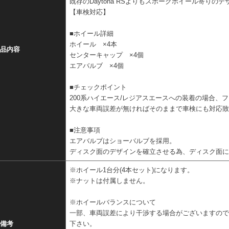
既存のDaytona RSよりもスポークホイール寄り
【車検対応】
■ホイール詳細
ホイール ×4本
品内容
センターキャップ ×4個
エアバルブ ×4個
■チェックポイント
200系ハイエース/レジアスエースへの装着の場合、
大きな車両誤差が無ければそのままで車検にも対応
■注意事項
エアバルブはショーバルブを採用。
ディスク面のデザインを確立させる為、ディスク面
※ホイール1台分(4本セット)になります。
※ナットは付属しません。
※ホイールバランスについて
一部、車両誤差により干渉する場合がございますの
備考
下さい。