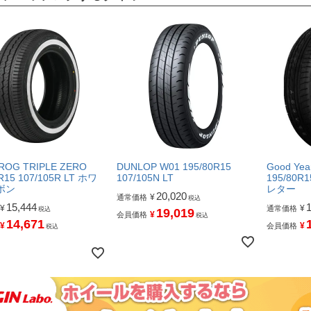
FROG TRIPLE ZERO
DUNLOP W01 195/80R15
Good Ye
R15 107/105R LT ホワ
107/105N LT
195/80R
ボン
レター
20,020
¥
通常価格
税込
15,444
¥
¥
通常価格
税込
19,019
¥
会員価格
税込
14,671
¥
¥
会員価格
税込