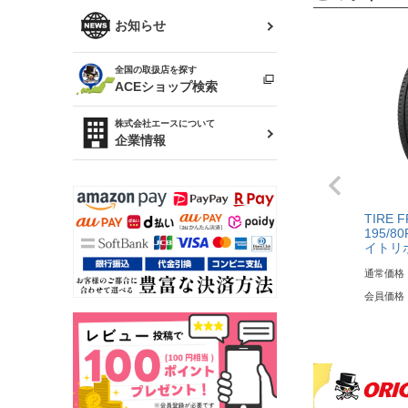
R34 スカイライン
ソアラ
ファッション小物
お知らせ
アルテッツァ
スカイライン
全国の取扱店を探す
（ER34/R33/ECR33/R32）
雑貨・ステーショナリー
プロボックス
ACEショップ検索
RAV4
キャラバン
株式会社エースについて
ベビー用品
企業情報
ローレル
のぼり
セフィーロ
TIRE 
195/80
イトリ
通常価格
会員価格