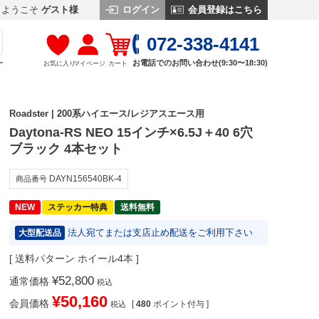
ログイン
会員登録はこちら
ようこそ
ゲスト様
072-338-4141
お電話でのお問い合わせ(9:30〜18:30)
お気に入り
マイページ
カート
す
Roadster | 200系ハイエース/レジアスエース用
Daytona-RS NEO 15インチ×6.5J＋40 6穴
ブラック 4本セット
DAYN156540BK-4
商品番号
NEW
ステッカー特典
送料無料
法人宛てまたは支店止め配送をご利用下さい
大型配送品
送料パターン
ホイール4本
¥
52,800
通常価格
税込
¥
50,160
会員価格
[
480
ポイント付与 ]
税込