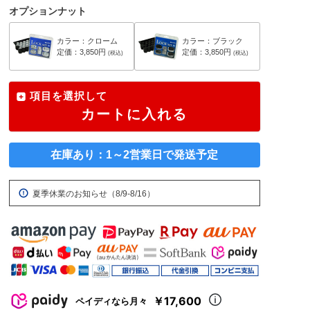
オプションナット
カラー：クローム
カラー：ブラック
定価：3,850円
定価：3,850円
(税込)
(税込)
項目を選択して
カートに入れる
在庫あり：1～2営業日で発送予定
夏季休業のお知らせ（8/9-8/16）
￥17,600
ペイディなら月々