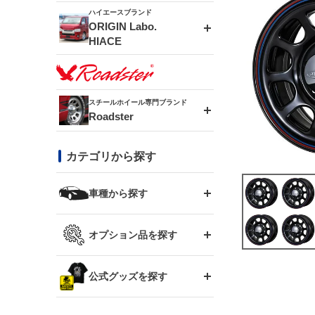
ドリフトライン
フロントフェンダー
ハイエースブランド
アルミホイール
ORIGIN Labo.
MUD-ZEUS
HIACE
風神(180SX)
リアフェンダー
アルミホイール
MUD-SR7
エアロシリーズ
雷神(S15)
ブラッシュフェンダー
アルミホイール
スチールホイール専門ブランド
MUD-S7
Roadster
LUX MODEL SP
オーバーフェンダー
龍神(チェイサー)
コンバットアイ
フロントグリル
DAYTONA-RS
カテゴリから探す
LUX MODEL
リアウイング
レーシングライン
GTウイング
ハイエース専用
ボンネット
車種から探す
DAYTONA-RS NEO
RUGGER MODEL
スムージングバンパー
アタックライン
リアウイング
トヨタ
ジムニー専用
フェンダー
オプション品を探す
まつど家 鉄漢
GROUND MODEL
ワイパーガード
ニッサン
ストリームライン
ルーフウイング
TOYOTA 86
ジムニー専用
サイドパーツ
GTウイング用ラダー
公式グッズを探す
スズキ
まつど家 鉄心
PHANTOM LIP
内装パーツ
シルビア S13
スタイリッシュライン
ボンネット
JZX100 チェイサー
マツダ
ジムニー
ジムニー専用
バンパー