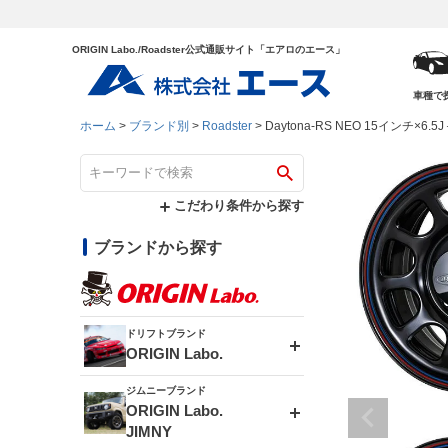
ORIGIN Labo./Roadster公式通販サイト「エアロのエース」
車種で
ホーム
ブランド別
Roadster
Daytona-RS NEO 15インチ×6
こだわり条件から探す
ブランドから探す
ドリフトブランド
ORIGIN Labo.
ジムニーブランド
エアロシリーズ
ORIGIN Labo.
JIMNY