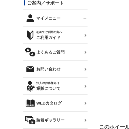
コンバットアイ用ライト
ステッカー
ご案内／サポート
まつど家 鉄八
DTM:exclusive
シルビア S14 前期
スバル
JZX90 チェイサー
RX-7
カナード
BRZ
レクサス
リアウイング
オプションタイヤ
トップス(半袖)
マイメニュー
JZX100 マークⅡ
シルビア S14 後期
三菱
外装・補修パーツ
ログインする
サマータイヤ
初めてご利用の方へ
リアゲート
ホイールナット
トップス(長袖)
JZX110 マークⅡ
デリカ D:5
軽自動車
ジムニー用タイヤ
ご利用ガイド
シルビア S15
新規会員登録
オリジンアーム(足回り)
JZX90 マークⅡ
汎用
サマータイヤ
メンテナンスパーツ
パーカー
よくあるご質問
お気に入りリスト
ハイエース・バン用タイ
180SX
ヤ
ハイエース
レンズ
注文履歴
オーバーオール(つなぎ)
お問い合わせ
シルエイティ
レビン
クーポンを見る
マフラー
トレノ
閲覧履歴
法人のお客様向け
タオル
業販について
ワンビア
マークX
ニュースレターお申し込み
帽子
WEBカタログ
クラウン
Z33 フェアレディZ
クラウンマジェスタ
バッグ
装着ギャラリー
Z32 フェアレディZ
アリスト
このホイー