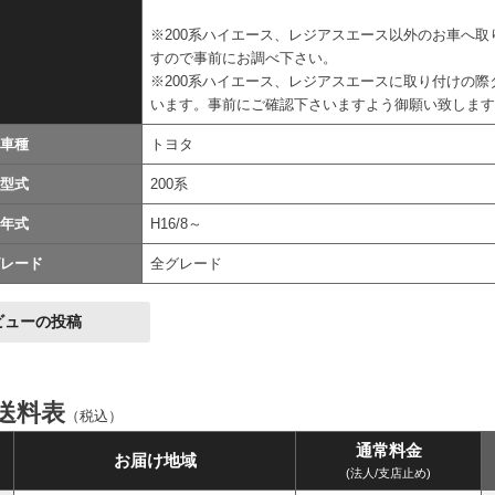
※200系ハイエース、レジアスエース以外のお車へ
すので事前にお調べ下さい。
※200系ハイエース、レジアスエースに取り付けの
います。事前にご確認下さいますよう御願い致しま
車種
トヨタ
型式
200系
年式
H16/8～
レード
全グレード
ビューの投稿
送料表
（税込）
通常料金
お届け地域
(法人/支店止め)