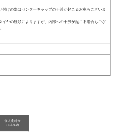
取り付けの際はセンターキャップの干渉が起こるお車もございま
際タイヤの種類によりますが、内部への干渉が起こる場合もござ
す。
個人宅料金
(※非推奨)