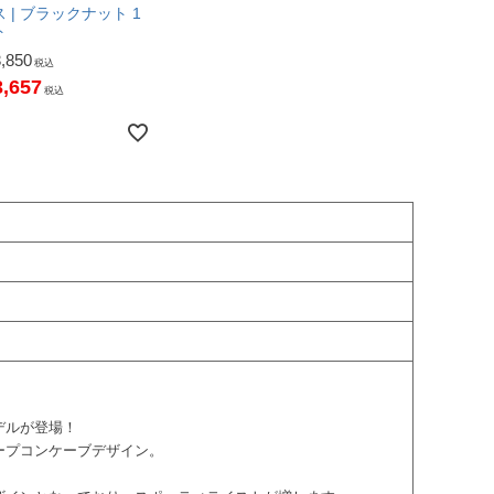
 | ブラックナット 1
ト
3,850
税込
3,657
税込
モデルが登場！
ープコンケーブデザイン。