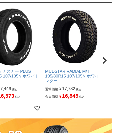
ar ナスカー PLUS
MUDSTAR RADIAL M/T
TOYO DELV
15 107/105N ホワイト
195/80R15 107/105N ホワイト
195/80R15 
レター
16,
¥
通常価格
17,446
17,732
¥
通常価格
税込
税込
15
¥
会員価格
16,573
16,845
¥
会員価格
税込
税込