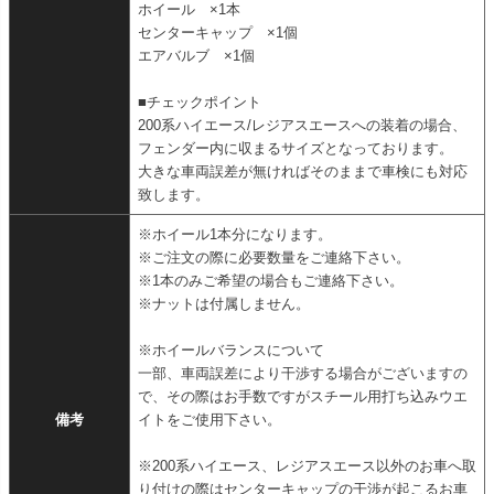
ホイール ×1本
センターキャップ ×1個
エアバルブ ×1個
■チェックポイント
200系ハイエース/レジアスエースへの装着の場合、
フェンダー内に収まるサイズとなっております。
大きな車両誤差が無ければそのままで車検にも対応
致します。
※ホイール1本分になります。
※ご注文の際に必要数量をご連絡下さい。
※1本のみご希望の場合もご連絡下さい。
※ナットは付属しません。
※ホイールバランスについて
一部、車両誤差により干渉する場合がございますの
で、その際はお手数ですがスチール用打ち込みウエ
備考
イトをご使用下さい。
※200系ハイエース、レジアスエース以外のお車へ取
り付けの際はセンターキャップの干渉が起こるお車