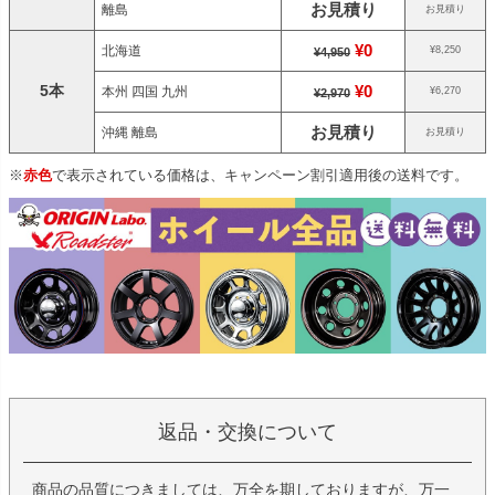
お見積り
離島
お見積り
¥0
北海道
¥8,250
¥4,950
5本
¥0
本州 四国 九州
¥6,270
¥2,970
お見積り
沖縄 離島
お見積り
※
赤色
で表示されている価格は、キャンペーン割引適用後の送料です。
返品・交換について
商品の品質につきましては、万全を期しておりますが、万一