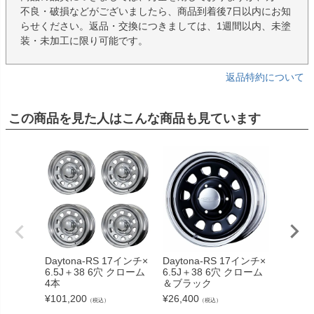
不良・破損などがございましたら、商品到着後7日以内にお知
らせください。返品・交換につきましては、1週間以内、未塗
装・未加工に限り可能です。
返品特約について
この商品を見た人はこんな商品も見ています
Daytona-RS 17インチ×
Daytona-RS 17インチ×
DAYT
6.5J＋38 6穴 クローム
6.5J＋38 6穴 クローム
ス用 17
4本
＆ブラック
6穴 PC
ブラッ
¥
101,200
¥
26,400
（税込）
（税込）
¥
18,70