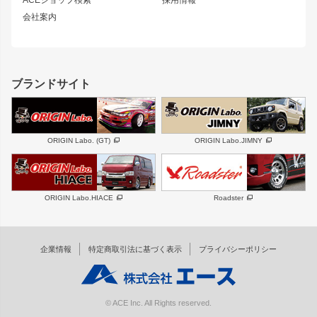
MUD-S7
まつど家 鉄漢
スズキ
マツダ
会社案内
MUD-SR7
まつど家 鉄心
ジムニー
RX-7
MUD-ZEUS
まつど家 鉄八
レクサス
フロントグリル
バンパー
GS350
ボンネット
IS250・IS350
リアウイング
ブランドサイト
SC
フェンダー
リアゲート
サイドパーツ
メンテナンスパーツ
スバル
三菱
BRZ
デリカ D:5
ORIGIN Labo. (GT)
ORIGIN Labo.JIMNY
ハイエースパーツ
ホイール
軽自動車
汎用
DAYTONA-RS
DAYTONA-RS NEO
ORIGIN Labo.HIACE
Roadster
エアロシリーズ
LUX MODEL SP
GROUND MODEL
LUX MODEL
PHANTOM LIP
企業情報
特定商取引法に基づく表示
プライバシーポリシー
RUGGER MODEL
DTM:exclusive
オーバーフェンダー
ワイパーガード
リアウイング
内装パーツ
© ACE Inc. All Rights reserved.
スムージングバンパー