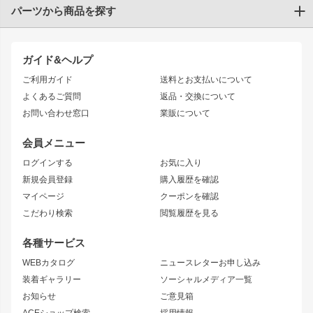
パーツから商品を探す
トヨタ
TOYOTA86
200系ハイエース
ドリフトパーツ
JZX100 CHASER
クラウン
ガイド&ヘルプ
JZX90 CHASER
エアロシリーズ
クラウンマジェスタ
ご利用ガイド
送料とお支払いについて
JZX110 MARK II
ドリフトライン
アリスト
レーシングライン
よくあるご質問
返品・交換について
JZX100 MARK II
風神
ソアラ
アタックライン
お問い合わせ窓口
業販について
JZX90 MARK II
雷神
アルテッツァ
ストリームライン
レビン
龍神
プロボックス
スタイリッシュライン
会員メニュー
トレノ
RAV4
フロントフェンダー
ボンネット
ログインする
お気に入り
マークX
リアフェンダー
カナード
新規会員登録
購入履歴を確認
ブラッシュフェンダー
外装・補修パーツ
ニッサン
マイページ
クーポンを確認
コンバットアイ
アーム(足回り)
S15 シルビア
ワンビア
こだわり検索
閲覧履歴を見る
GTウイング
レンズ
S14 シルビア 前期
フェアレディZ
リアウイング
排気系
各種サービス
S14 シルビア 後期
スカイライン
ルーフウイング
S13 シルビア
ローレル
WEBカタログ
ニュースレターお申し込み
180SX
セフィーロ
装着ギャラリー
ソーシャルメディア一覧
ジムニーパーツ
シルエイティ
キャラバン
お知らせ
ご意見箱
ホイール
ACEショップ検索
採用情報