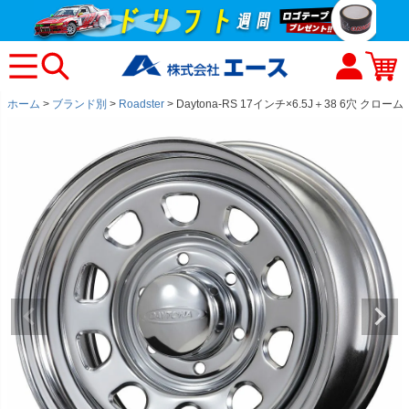
ホーム
ブランド別
Roadster
Daytona-RS 17インチ×6.5J＋38 6穴 クローム