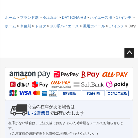
ホーム
ブランド別
Roadster
DAYTONA-RS
ハイエース用
17インチ
D
ホーム
車種別
トヨタ
200系ハイエース
汎用ホイール
17インチ
Day
ペー
ジト
ップ
へ
商品の在庫がある場合は
1～2営業日
で出荷いたします
在庫がない場合は、ご注文後におおよその入荷時期をメールでお知らせしま
す。
（ご注文前の納期確認もお気軽にお問い合わせください。）