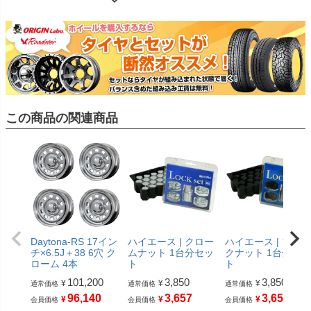
この商品の関連商品
Daytona-RS 17イン
ハイエース | クロー
ハイエース | ブラッ
チ×6.5J＋38 6穴 ク
ムナット 1台分セッ
クナット 1台分セッ
ローム 4本
ト
ト
101,200
3,850
3,850
¥
¥
¥
通常価格
通常価格
通常価格
96,140
3,657
3,657
¥
¥
¥
会員価格
会員価格
会員価格