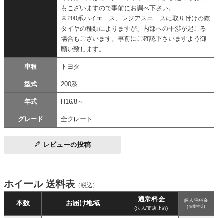
もございますので事前にお調べ下さい。
※200系ハイエース、レジアスエースに取り付けの際
タイヤの種類によりますが、内部への干渉が起こる
場合もございます。事前にご確認下さいますよう御
願い致します。
車種
トヨタ
型式
200系
年式
H16/8～
グレード
全グレード
レビューの投稿
ホイール 送料表
（税込）
通常料金
個人宅料金
本数
お届け地域
(※非推奨)
(法人/支店止め)