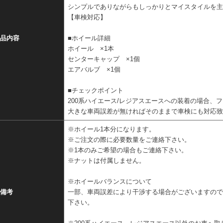
シンプルでありながらもしっかりとマイスタイルを
【車検対応】
品内容
■ホイール詳細
ホイール ×1本
センターキャップ ×1個
エアバルブ ×1個
■チェックポイント
200系ハイエース/レジアスエースへの装着の場合、
大きな車両誤差が無ければそのままで車検にも対応
※ホイール1本分になります。
※ご注文の際に必要数量をご連絡下さい。
※1本のみご希望の場合もご連絡下さい。
※ナットは付属しません。
※ホイールバランスについて
備考
一部、車両誤差により干渉する場合がございますの
下さい。