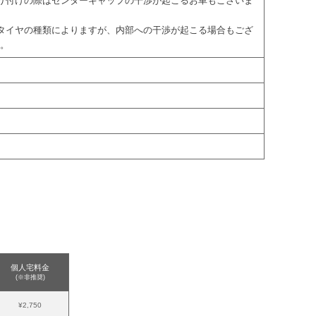
取り付けの際はセンターキャップの干渉が起こるお車もございま
際タイヤの種類によりますが、内部への干渉が起こる場合もござ
す。
個人宅料金
(※非推奨)
¥2,750