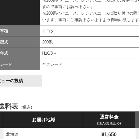
※200系ハイエース、レジアスエース以外のお車へ
すので事前にお調べ下さい。
※200系ハイエース、レジアスエースに取り付けの
います。事前にご確認下さいますよう御願い致しま
車種
トヨタ
型式
200系
年式
H16/8～
レード
全グレード
ビューの投稿
送料表
（税込）
通常料金
お届け地域
(法人/支店止め)
¥1,650
北海道