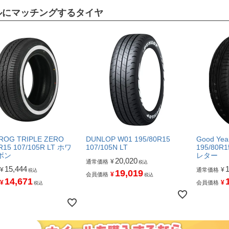
ルにマッチングするタイヤ
FROG TRIPLE ZERO
DUNLOP W01 195/80R15
Good Ye
R15 107/105R LT ホワ
107/105N LT
195/80R
ボン
レター
20,020
¥
通常価格
税込
15,444
¥
¥
通常価格
税込
19,019
¥
会員価格
税込
14,671
¥
¥
会員価格
税込