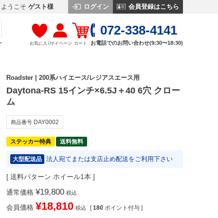
ログイン
会員登録はこちら
ようこそ
ゲスト様
072-338-4141
お電話でのお問い合わせ(9:30〜18:30)
お気に入り
マイページ
カート
す
Roadster | 200系ハイエース/レジアスエース用
Daytona-RS 15インチ×6.5J＋40 6穴 クロー
ム
DAY0002
商品番号
ステッカー特典
送料無料
法人宛てまたは支店止め配送をご利用下さい
大型配送品
送料パターン
ホイール1本
¥
19,800
通常価格
税込
¥
18,810
会員価格
[
180
ポイント付与 ]
税込