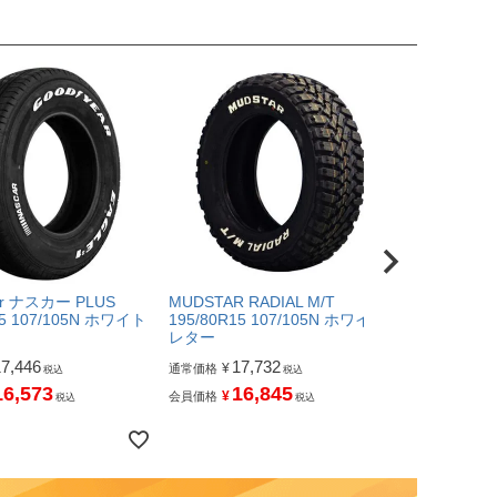
ar ナスカー PLUS
MUDSTAR RADIAL M/T
TOYO DELV
15 107/105N ホワイト
195/80R15 107/105N ホワイト
195/80R15 
レター
16,
¥
通常価格
17,446
17,732
¥
通常価格
税込
税込
15
¥
会員価格
16,573
16,845
¥
会員価格
税込
税込