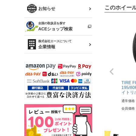
R34 スカイライン
ソアラ
このホイー
ファッション小物
お知らせ
アルテッツァ
スカイライン
全国の取扱店を探す
（ER34/R33/ECR33/R32）
雑貨・ステーショナリー
プロボックス
ACEショップ検索
RAV4
キャラバン
株式会社エースについて
ベビー用品
企業情報
ローレル
のぼり
セフィーロ
TIRE 
195/80
イトリ
通常価格
会員価格