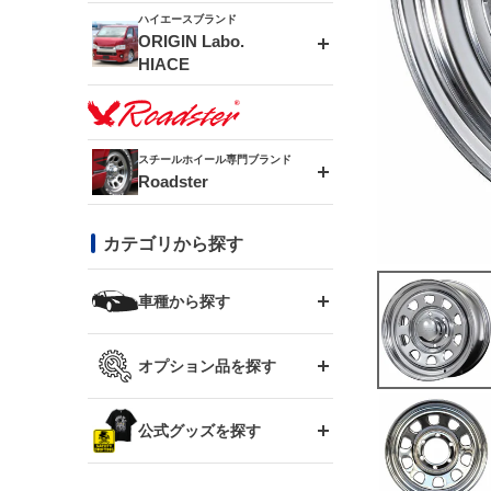
ドリフトライン
フロントフェンダー
ハイエースブランド
アルミホイール
ORIGIN Labo.
MUD-ZEUS
HIACE
風神(180SX)
リアフェンダー
アルミホイール
MUD-SR7
エアロシリーズ
雷神(S15)
ブラッシュフェンダー
アルミホイール
スチールホイール専門ブランド
MUD-S7
Roadster
LUX MODEL SP
オーバーフェンダー
龍神(チェイサー)
コンバットアイ
フロントグリル
DAYTONA-RS
カテゴリから探す
LUX MODEL
リアウイング
レーシングライン
GTウイング
ハイエース専用
ボンネット
車種から探す
DAYTONA-RS NEO
RUGGER MODEL
スムージングバンパー
アタックライン
リアウイング
トヨタ
ジムニー専用
フェンダー
オプション品を探す
まつど家 鉄漢
GROUND MODEL
ワイパーガード
ニッサン
ストリームライン
ルーフウイング
TOYOTA 86
ジムニー専用
サイドパーツ
GTウイング用ラダー
公式グッズを探す
スズキ
まつど家 鉄心
PHANTOM LIP
内装パーツ
シルビア S13
スタイリッシュライン
ボンネット
JZX100 チェイサー
マツダ
ジムニー
ジムニー専用
バンパー