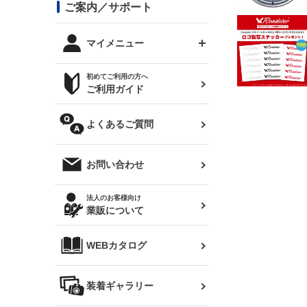
コンバットアイ用ライト
ステッカー
ご案内／サポート
まつど家 鉄八
DTM:exclusive
シルビア S14 前期
スバル
JZX90 チェイサー
RX-7
カナード
BRZ
レクサス
リアウイング
オプションタイヤ
トップス(半袖)
マイメニュー
JZX100 マークⅡ
シルビア S14 後期
三菱
外装・補修パーツ
ログインする
サマータイヤ
初めてご利用の方へ
リアゲート
ホイールナット
トップス(長袖)
JZX110 マークⅡ
デリカ D:5
軽自動車
ジムニー用タイヤ
ご利用ガイド
シルビア S15
新規会員登録
オリジンアーム(足回り)
JZX90 マークⅡ
汎用
サマータイヤ
メンテナンスパーツ
パーカー
よくあるご質問
お気に入りリスト
ハイエース・バン用タイ
180SX
ヤ
ハイエース
レンズ
注文履歴
オーバーオール(つなぎ)
お問い合わせ
シルエイティ
レビン
クーポンを見る
マフラー
トレノ
閲覧履歴
法人のお客様向け
タオル
業販について
ワンビア
マークX
ニュースレターお申し込み
帽子
WEBカタログ
クラウン
Z33 フェアレディZ
クラウンマジェスタ
バッグ
装着ギャラリー
Z32 フェアレディZ
アリスト