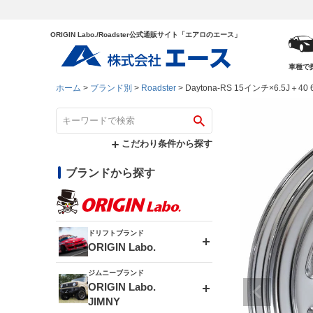
ORIGIN Labo./Roadster公式通販サイト「エアロのエース」
車種で
ホーム
ブランド別
Roadster
Daytona-RS 15インチ×6.5J＋4
こだわり条件から探す
ブランドから探す
ドリフトブランド
ORIGIN Labo.
ジムニーブランド
エアロシリーズ
ORIGIN Labo.
JIMNY