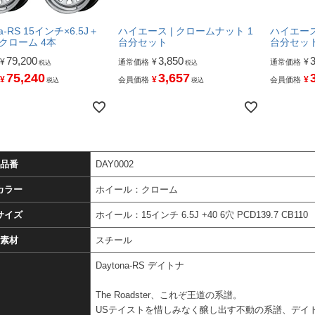
na-RS 15インチ×6.5J＋
ハイエース | クロームナット 1
ハイエース
穴 クローム 4本
台分セット
台分セッ
79,200
3,850
¥
¥
¥
通常価格
通常価格
税込
税込
75,240
3,657
¥
¥
¥
会員価格
会員価格
税込
税込
品番
DAY0002
カラー
ホイール：クローム
サイズ
ホイール：15インチ 6.5J +40 6穴 PCD139.7 CB110
素材
スチール
Daytona-RS デイトナ
The Roadster、これぞ王道の系譜。
USテイストを惜しみなく醸し出す不動の系譜、デイ