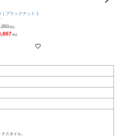
 | ブラックナット 1
ト
3,850
税込
3,657
税込
トナスタイル。