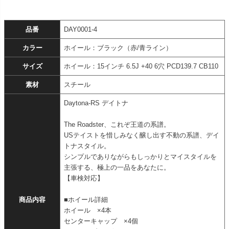
品番
DAY0001-4
カラー
ホイール：ブラック（赤/青ライン）
サイズ
ホイール：15インチ 6.5J +40 6穴 PCD139.7 CB110
素材
スチール
Daytona-RS デイトナ
The Roadster、これぞ王道の系譜。
USテイストを惜しみなく醸し出す不動の系譜、デイ
トナスタイル。
シンプルでありながらもしっかりとマイスタイルを
主張する、極上の一品をあなたに。
【車検対応】
商品内容
■ホイール詳細
ホイール ×4本
センターキャップ ×4個