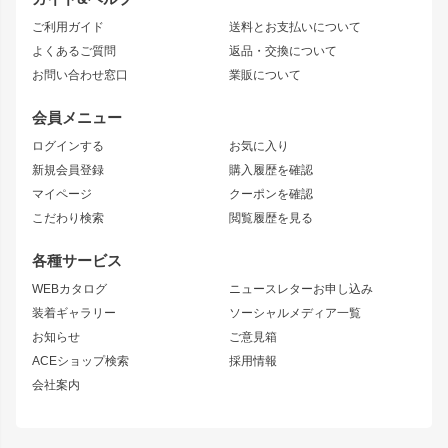
JZX90 CHASER
エアロシリーズ
クラウンマジェスタ
ご利用ガイド
送料とお支払いについて
JZX110 MARK II
ドリフトライン
アリスト
レーシングライン
よくあるご質問
返品・交換について
JZX100 MARK II
風神
ソアラ
アタックライン
お問い合わせ窓口
業販について
JZX90 MARK II
雷神
アルテッツァ
ストリームライン
レビン
龍神
プロボックス
スタイリッシュライン
会員メニュー
トレノ
RAV4
フロントフェンダー
ボンネット
ログインする
お気に入り
マークX
リアフェンダー
カナード
新規会員登録
購入履歴を確認
ブラッシュフェンダー
外装・補修パーツ
ニッサン
マイページ
クーポンを確認
コンバットアイ
アーム(足回り)
S15 シルビア
ワンビア
こだわり検索
閲覧履歴を見る
GTウイング
レンズ
S14 シルビア 前期
フェアレディZ
リアウイング
排気系
各種サービス
S14 シルビア 後期
スカイライン
ルーフウイング
S13 シルビア
ローレル
WEBカタログ
ニュースレターお申し込み
180SX
セフィーロ
装着ギャラリー
ソーシャルメディア一覧
ジムニーパーツ
シルエイティ
キャラバン
お知らせ
ご意見箱
ホイール
ACEショップ検索
採用情報
MUD-S7
まつど家 鉄漢
スズキ
マツダ
会社案内
MUD-SR7
まつど家 鉄心
ジムニー
RX-7
MUD-ZEUS
まつど家 鉄八
レクサス
フロントグリル
バンパー