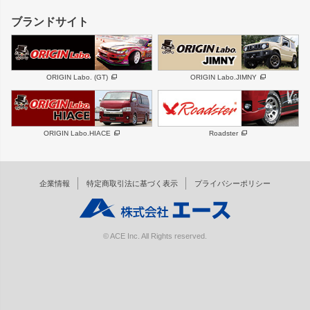
GS350
ボンネット
IS250・IS350
リアウイング
ブランドサイト
SC
フェンダー
リアゲート
サイドパーツ
メンテナンスパーツ
スバル
三菱
BRZ
デリカ D:5
ORIGIN Labo. (GT)
ORIGIN Labo.JIMNY
ハイエースパーツ
ホイール
軽自動車
汎用
DAYTONA-RS
DAYTONA-RS NEO
ORIGIN Labo.HIACE
Roadster
エアロシリーズ
LUX MODEL SP
GROUND MODEL
LUX MODEL
PHANTOM LIP
企業情報
特定商取引法に基づく表示
プライバシーポリシー
RUGGER MODEL
DTM:exclusive
オーバーフェンダー
ワイパーガード
リアウイング
内装パーツ
© ACE Inc. All Rights reserved.
スムージングバンパー
オプションパーツ
GTウイング用ラダー
オプションタイヤ
コンバットアイ用ライト
ホイールナット