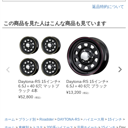
返品特約について
この商品を見た人はこんな商品も見ています
Daytona-RS 15インチ×
Daytona-RS 15インチ×
Dayto
6.5J＋40 6穴 マットブ
6.5J＋40 6穴 ブラック
6.5J＋
ラック 4本
¥
13,200
¥
19,80
（税込）
¥
52,800
（税込）
ホーム
ブランド別
Roadster
DAYTONA-RS
ハイエース用
15インチ
D
ホーム
車種別
トヨタ
200系ハイエース
汎用ホイール
15インチ
Dayt