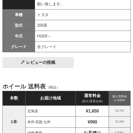
願い致します。
車種
トヨタ
型式
200系
年式
H16/8～
グレード
全グレード
レビューの投稿
ホイール 送料表
（税込）
通常料金
個人宅料金
本数
お届け地域
(※非推奨)
(法人/支店止め)
¥1,650
北海道
¥2,750
1本
¥990
本州 四国 九州
¥2,090
お見積り