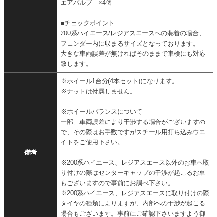
エアバルブ ×4個
■チェックポイント
200系ハイエース/レジアスエースへの装着の場合、
フェンダー内に収まるサイズとなっております。
大きな車両誤差が無ければそのままで車検にも対応
致します。
※ホイール1台分(4本セット)になります。
※ナットは付属しません。
※ホイールバランスについて
一部、車両誤差により干渉する場合がございますの
で、その際はお手数ですがスチール用打ち込みウエ
イトをご使用下さい。
備考
※200系ハイエース、レジアスエース以外のお車へ取
り付けの際はセンターキャップの干渉が起こるお車
もございますので事前にお調べ下さい。
※200系ハイエース、レジアスエースに取り付けの際
タイヤの種類によりますが、内部への干渉が起こる
場合もございます。事前にご確認下さいますよう御