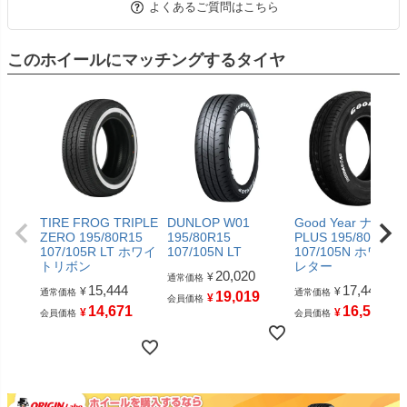
よくあるご質問はこちら
このホイールにマッチングするタイヤ
TIRE FROG TRIPLE
DUNLOP W01
Good Year ナスカ
ZERO 195/80R15
195/80R15
PLUS 195/80R15
107/105R LT ホワイ
107/105N LT
107/105N ホワイト
トリボン
レター
20,020
¥
通常価格
15,444
17,446
¥
¥
通常価格
通常価格
19,019
¥
会員価格
14,671
16,573
¥
¥
会員価格
会員価格