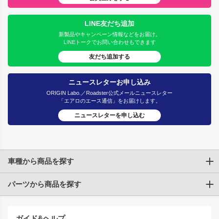
LINE友だち追加
新製品やキャンペーン情報などをお届け。
LINEトークでお問い合わせもできます
友だち追加する
ニュースレターお申し込み
ORIGIN Labo.／Roadster公式メールニュースレター
「エアロのエース通信」をお届けします。
ニュースレターを申し込む
車種から商品を探す
パーツから商品を探す
トヨタ
TOYOTA86
200系ハイエース
ドリフトパーツ
JZX100 CHASER
クラウン
ガイド&ヘルプ