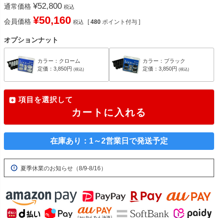
¥
52,800
通常価格
税込
¥
50,160
会員価格
[
480
ポイント付与 ]
税込
オプションナット
カラー：クローム
カラー：ブラック
定価：3,850円
定価：3,850円
(税込)
(税込)
項目を選択して
カートに入れる
在庫あり：1～2営業日で発送予定
夏季休業のお知らせ（8/9-8/16）