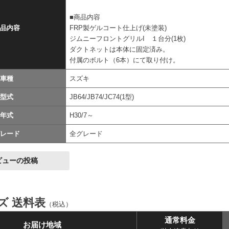
■商品内容
品内容
FRP製ゲルコート仕上げ(未塗装)
ジムニーフロントグリルI １台分(1枚)
ダクトネットは本体に固定済み。
付属のボルト（6本）にて取り付け。
車種
スズキ
型式
JB64/JB74/JC74(1型)
年式
H30/7～
レード
全グレード
ビューの投稿
イズ 送料表
（税込）
通常料金
お届け地域