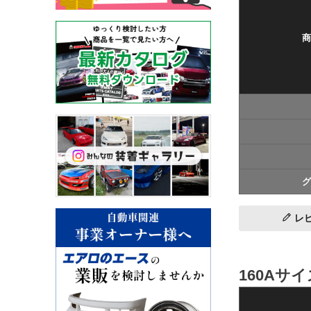
商
グ
レ
160Aサ