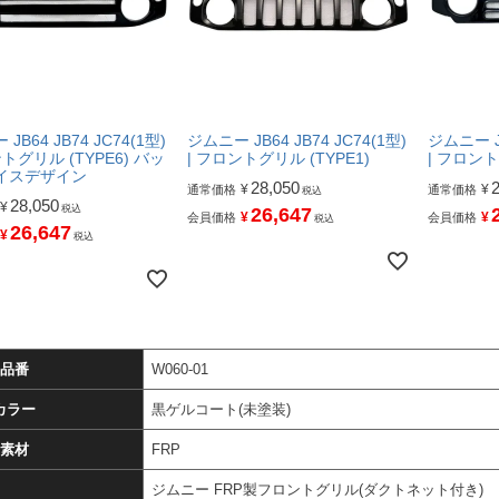
JB64 JB74 JC74(1型)
ジムニー JB64 JB74 JC74(1型)
ジムニー JB
ントグリル (TYPE6) バッ
| フロントグリル (TYPE1)
| フロント
イスデザイン
28,050
¥
¥
通常価格
通常価格
税込
28,050
¥
税込
26,647
¥
¥
会員価格
会員価格
税込
26,647
¥
税込
品番
W060-01
カラー
黒ゲルコート(未塗装)
素材
FRP
ジムニー FRP製フロントグリル(ダクトネット付き)