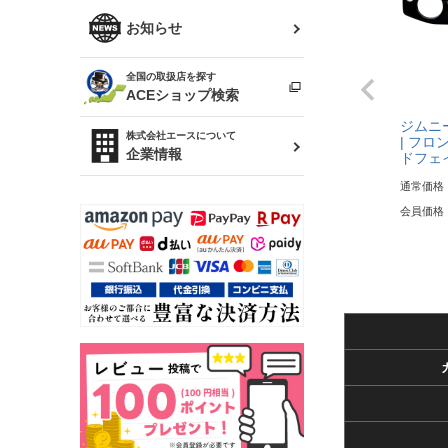
R34 スカイライン
ソアラ
ファッション小物
お知らせ
アルテッツァ
スカイライン
全国の取扱店を探す
（ER34/R33/ECR33/R32）
雑貨・ステーショナリー
プロボックス
ACEショップ検索
ジムニー 
RAV4
キャラバン
株式会社エースについて
| フロ
ベビー用品
企業情報
ドフェ
ローレル
通常価格
のぼり
会員価格
セフィーロ