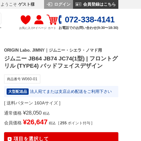
ログイン
会員登録はこちら
ようこそ
ゲスト様
072-338-4141
お電話でのお問い合わせ(9:30〜18:30)
お気に入り
マイページ
カート
す
ORIGIN Labo. JIMNY｜ジムニー・シエラ・ノマド用
ジムニー JB64 JB74 JC74(1型) | フロントグ
リル (TYPE4) バッドフェイスデザイン
W060-01
商品番号
法人宛てまたは支店止め配送をご利用下さい
大型配送品
送料パターン
160Aサイズ
¥
28,050
通常価格
税込
¥
26,647
会員価格
[
255
ポイント付与 ]
税込
項目を選択して