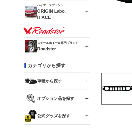
ドリフトライン
フロントフェンダー
ハイエースブランド
アルミホイール
ORIGIN Labo.
MUD-ZEUS
HIACE
風神(180SX)
リアフェンダー
アルミホイール
MUD-SR7
エアロシリーズ
雷神(S15)
ブラッシュフェンダー
アルミホイール
スチールホイール専門ブランド
MUD-S7
Roadster
LUX MODEL SP
オーバーフェンダー
龍神(チェイサー)
コンバットアイ
フロントグリル
DAYTONA-RS
カテゴリから探す
LUX MODEL
リアウイング
レーシングライン
GTウイング
ハイエース専用
ボンネット
車種から探す
DAYTONA-RS NEO
RUGGER MODEL
スムージングバンパー
アタックライン
リアウイング
トヨタ
ジムニー専用
フェンダー
オプション品を探す
まつど家 鉄漢
GROUND MODEL
ワイパーガード
ニッサン
ストリームライン
ルーフウイング
TOYOTA 86
ジムニー専用
サイドパーツ
GTウイング用ラダー
公式グッズを探す
スズキ
まつど家 鉄心
PHANTOM LIP
内装パーツ
シルビア S13
スタイリッシュライン
ボンネット
JZX100 チェイサー
マツダ
ジムニー
ジムニー専用
バンパー