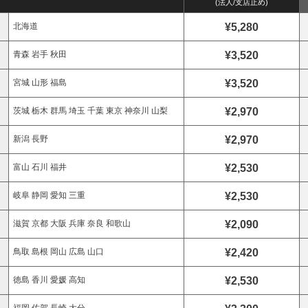
(法人/支店止め)
¥5,280
北海道
¥3,520
青森 岩手 秋田
¥3,520
宮城 山形 福島
¥2,970
茨城 栃木 群馬 埼玉 千葉 東京 神奈川 山梨
¥2,970
新潟 長野
¥2,530
富山 石川 福井
¥2,530
岐阜 静岡 愛知 三重
¥2,090
滋賀 京都 大阪 兵庫 奈良 和歌山
¥2,420
鳥取 島根 岡山 広島 山口
¥2,530
徳島 香川 愛媛 高知