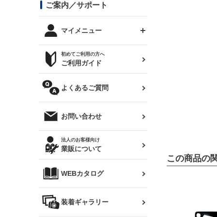
コンバットアイ用ライト
ステッカー
ご案内／サポート
まつど家 鉄八
DTM:exclusive
シルビア S14 前期
スバル
JZX90 チェイサー
RX-7
カナード
BRZ
レクサス
リアウイング
オプションタイヤ
トップス(半袖)
マイメニュー
JZX100 マークⅡ
シルビア S14 後期
三菱
外装・補修パーツ
ログインする
サマータイヤ
初めてご利用の方へ
リアゲート
ホイールナット
トップス(長袖)
JZX110 マークⅡ
デリカ D:5
軽自動車
ジムニー用タイヤ
ご利用ガイド
シルビア S15
新規会員登録
オリジンアーム(足回り)
JZX90 マークⅡ
汎用
サマータイヤ
メンテナンスパーツ
パーカー
よくあるご質問
お気に入りリスト
ハイエース・バン用タイ
180SX
ヤ
ハイエース
レンズ
注文履歴
オーバーオール(つなぎ)
お問い合わせ
シルエイティ
レビン
クーポンを見る
マフラー
トレノ
閲覧履歴
法人のお客様向け
タオル
業販について
ワンビア
この商品の
マークX
ニュースレターお申し込み
帽子
WEBカタログ
クラウン
Z33 フェアレディZ
クラウンマジェスタ
バッグ
装着ギャラリー
Z32 フェアレディZ
アリスト