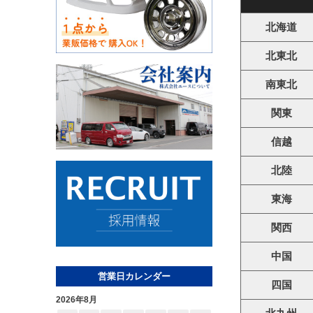
北海道
北東北
南東北
関東
信越
北陸
東海
関西
中国
営業日カレンダー
四国
2026年8月