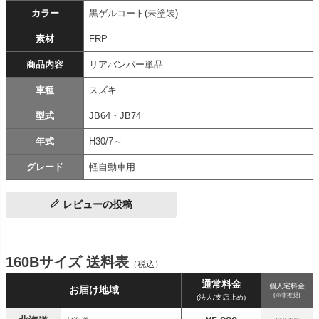
カラー
黒ゲルコート(未塗装)
素材
FRP
商品内容
リアバンパー単品
車種
スズキ
型式
JB64・JB74
年式
H30/7～
グレード
軽自動車用
レビューの投稿
160Bサイズ 送料表
（税込）
通常料金
個人宅料金
お届け地域
(※非推奨)
(法人/支店止め)