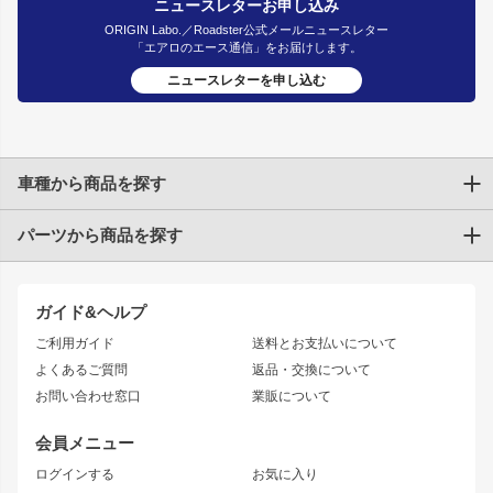
ニュースレターお申し込み
ORIGIN Labo.／Roadster公式メールニュースレター
「エアロのエース通信」をお届けします。
ニュースレターを申し込む
車種から商品を探す
パーツから商品を探す
トヨタ
TOYOTA86
200系ハイエース
ドリフトパーツ
JZX100 CHASER
クラウン
ガイド&ヘルプ
JZX90 CHASER
エアロシリーズ
クラウンマジェスタ
ご利用ガイド
送料とお支払いについて
JZX110 MARK II
ドリフトライン
アリスト
レーシングライン
よくあるご質問
返品・交換について
JZX100 MARK II
風神
ソアラ
アタックライン
お問い合わせ窓口
業販について
JZX90 MARK II
雷神
アルテッツァ
ストリームライン
レビン
龍神
プロボックス
スタイリッシュライン
会員メニュー
トレノ
RAV4
フロントフェンダー
ボンネット
ログインする
お気に入り
マークX
リアフェンダー
カナード