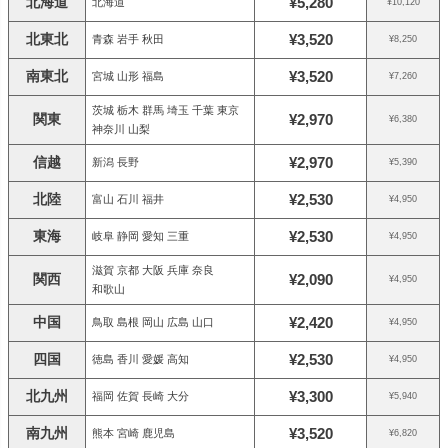
北海道
¥5,280
北海道
¥10,120
北東北
¥3,520
青森 岩手 秋田
¥8,250
南東北
¥3,520
宮城 山形 福島
¥7,260
茨城 栃木 群馬 埼玉 千葉 東京
関東
¥2,970
¥6,380
神奈川 山梨
信越
¥2,970
新潟 長野
¥5,390
北陸
¥2,530
富山 石川 福井
¥4,950
東海
¥2,530
岐阜 静岡 愛知 三重
¥4,950
滋賀 京都 大阪 兵庫 奈良
関西
¥2,090
¥4,950
和歌山
中国
¥2,420
鳥取 島根 岡山 広島 山口
¥4,950
四国
¥2,530
徳島 香川 愛媛 高知
¥4,950
北九州
¥3,300
福岡 佐賀 長崎 大分
¥5,940
南九州
¥3,520
熊本 宮崎 鹿児島
¥6,820