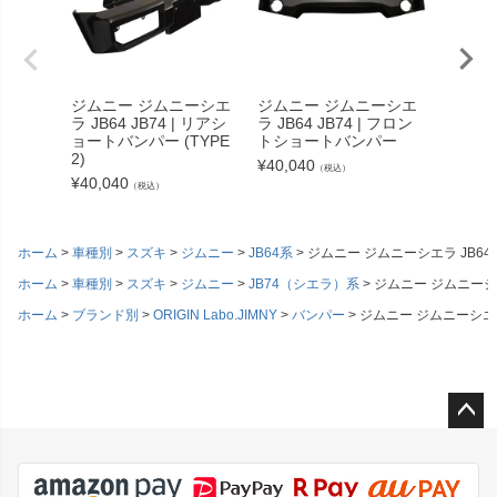
ジムニー ジムニーシエ
ジムニー ジムニーシエ
ジムニー 
ラ JB64 JB74 | リアシ
ラ JB64 JB74 | フロン
74(1型
ョートバンパー (TYPE
トショートバンパー
ル (T
2)
イスデ
¥
40,040
（税込）
¥
40,040
¥
28,05
（税込）
ホーム
車種別
スズキ
ジムニー
JB64系
ジムニー ジムニーシエラ JB64 J
ホーム
車種別
スズキ
ジムニー
JB74（シエラ）系
ジムニー ジムニーシエラ
ホーム
ブランド別
ORIGIN Labo.JIMNY
バンパー
ジムニー ジムニーシエラ J
ペー
ジト
ップ