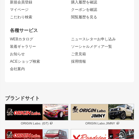
新規会員登録
購入履歴を確認
ブラッシュフェンダー
外装・補修パーツ
ニッサン
マイページ
クーポンを確認
コンバットアイ
アーム(足回り)
S15 シルビア
ワンビア
こだわり検索
閲覧履歴を見る
GTウイング
レンズ
S14 シルビア 前期
フェアレディZ
リアウイング
排気系
各種サービス
S14 シルビア 後期
スカイライン
ルーフウイング
S13 シルビア
ローレル
WEBカタログ
ニュースレターお申し込み
180SX
セフィーロ
装着ギャラリー
ソーシャルメディア一覧
ジムニーパーツ
シルエイティ
キャラバン
お知らせ
ご意見箱
ホイール
ACEショップ検索
採用情報
MUD-S7
まつど家 鉄漢
スズキ
マツダ
会社案内
MUD-SR7
まつど家 鉄心
ジムニー
RX-7
MUD-ZEUS
まつど家 鉄八
レクサス
フロントグリル
バンパー
GS350
ボンネット
IS250・IS350
リアウイング
ブランドサイト
SC
フェンダー
リアゲート
サイドパーツ
メンテナンスパーツ
スバル
三菱
BRZ
デリカ D:5
ORIGIN Labo. (GT)
ORIGIN Labo.JIMNY
ハイエースパーツ
ホイール
軽自動車
汎用