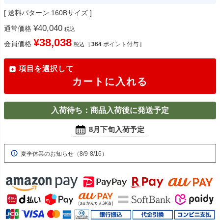
送料パターン
160Bサイズ
¥
40,040
通常価格
税込
¥
38,038
会員価格
[
364
ポイント付与 ]
税込
項目を選択して
カートに入れる
入荷待ち：商品入荷後に発送予定
8月下旬入荷予定
夏季休業のお知らせ（8/9-8/16）