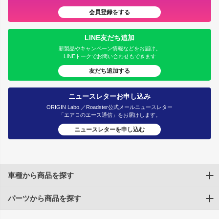
会員登録をする
LINE友だち追加
新製品やキャンペーン情報などをお届け。
LINEトークでお問い合わせもできます
友だち追加する
ニュースレターお申し込み
ORIGIN Labo.／Roadster公式メールニュースレター
「エアロのエース通信」をお届けします。
ニュースレターを申し込む
車種から商品を探す
パーツから商品を探す
トヨタ
TOYOTA86
200系ハイエース