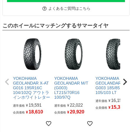
よくあるご質問はこちら
このホイールにマッチングするサマータイヤ
YOKOHAMA
YOKOHAMA
YOKOHAMA
GEOLANDAR X-AT
GEOLANDAR M/T
GEOLANDAR M/T
G016 195R16C
(G003)
G003 185/85R16
104/102Q アウトラ
LT215/70R16
105/103 LT
インホワイトレター
100/97Q
16,159
¥
通常価格
19,591
22,022
¥
¥
通常価格
通常価格
15,350
¥
会員価格
18,610
20,920
¥
¥
会員価格
会員価格