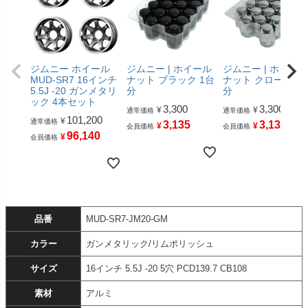
ジムニー ホイール
ジムニー | ホイール
ジムニー | ホイール
MUD-SR7 16インチ
ナット ブラック 1台
ナット クローム 1
5.5J -20 ガンメタリ
分
分
ック 4本セット
3,300
3,300
¥
¥
通常価格
通常価格
101,200
¥
通常価格
3,135
3,135
¥
¥
会員価格
会員価格
96,140
¥
会員価格
品番
MUD-SR7-JM20-GM
カラー
ガンメタリック/リムポリッシュ
サイズ
16インチ 5.5J -20 5穴 PCD139.7 CB108
素材
アルミ