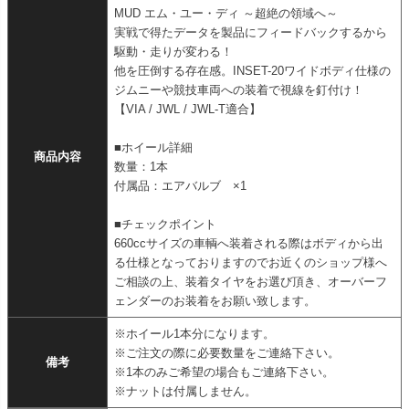
MUD エム・ユー・ディ ～超絶の領域へ～
実戦で得たデータを製品にフィードバックするから
駆動・走りが変わる！
他を圧倒する存在感。INSET-20ワイドボディ仕様の
ジムニーや競技車両への装着で視線を釘付け！
【VIA / JWL / JWL-T適合】
■ホイール詳細
商品内容
数量：1本
付属品：エアバルブ ×1
■チェックポイント
660ccサイズの車輌へ装着される際はボディから出
る仕様となっておりますのでお近くのショップ様へ
ご相談の上、装着タイヤをお選び頂き、オーバーフ
ェンダーのお装着をお願い致します。
※ホイール1本分になります。
※ご注文の際に必要数量をご連絡下さい。
備考
※1本のみご希望の場合もご連絡下さい。
※ナットは付属しません。