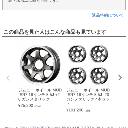
装・未加工に限り可能です。
返品特約について
この商品を見た人はこんな商品も見ています
ジムニー ホイール MUD
ジムニー ホイール MUD
ジムニー
-SR7 16インチ 5.5J +2
-SR7 16インチ 5.5J -20
-SR7 1
0 ガンメタリック
ガンメタリック 4本セッ
マット
ト
¥
25,300
¥
25,30
（税込）
¥
101,200
（税込）
ホーム
ブランド別
ORIGIN Labo.JIMNY
MUD-SR7
-20（シエラ・ノマ