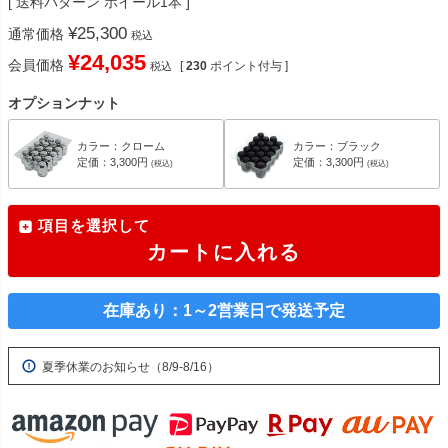
送料パターン
ホイール1本
¥
25,300
通常価格
税込
¥
24,035
会員価格
[
230
ポイント付与 ]
税込
オプションナット
カラー：クローム
カラー：ブラック
定価：3,300円
定価：3,300円
(税込)
(税込)
項目を選択して
カートに入れる
在庫あり：1～2営業日で発送予定
夏季休業のお知らせ（8/9-8/16）