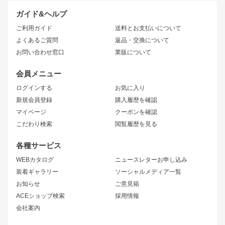
ドリフトパーツ
JZX100 CHASER
クラウン
ガイド&ヘルプ
JZX90 CHASER
エアロシリーズ
クラウンマジェスタ
ご利用ガイド
送料とお支払いについて
JZX110 MARK II
ドリフトライン
アリスト
レーシングライン
よくあるご質問
返品・交換について
JZX100 MARK II
風神
ソアラ
アタックライン
お問い合わせ窓口
業販について
JZX90 MARK II
雷神
アルテッツァ
ストリームライン
レビン
龍神
プロボックス
スタイリッシュライン
会員メニュー
トレノ
RAV4
フロントフェンダー
ボンネット
ログインする
お気に入り
マークX
リアフェンダー
カナード
新規会員登録
購入履歴を確認
ブラッシュフェンダー
外装・補修パーツ
ニッサン
マイページ
クーポンを確認
コンバットアイ
アーム(足回り)
S15 シルビア
ワンビア
こだわり検索
閲覧履歴を見る
GTウイング
レンズ
S14 シルビア 前期
フェアレディZ
リアウイング
排気系
各種サービス
S14 シルビア 後期
スカイライン
ルーフウイング
S13 シルビア
ローレル
WEBカタログ
ニュースレターお申し込み
180SX
セフィーロ
装着ギャラリー
ソーシャルメディア一覧
ジムニーパーツ
シルエイティ
キャラバン
お知らせ
ご意見箱
ホイール
ACEショップ検索
採用情報
MUD-S7
まつど家 鉄漢
スズキ
マツダ
会社案内
MUD-SR7
まつど家 鉄心
ジムニー
RX-7
MUD-ZEUS
まつど家 鉄八