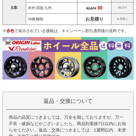
5本
¥0
本州 四国 九州
¥6,270
¥2,970
お見積り
沖縄 離島
お見積り
※
赤色
で表示されている価格は、キャンペーン割引適用後の送料です。
返品・交換について
商品の品質につきましては、万全を期しておりますが、万一
不良・破損などがございましたら、商品到着後7日以内にお知
らせください。返品・交換につきましては、1週間以内、未塗