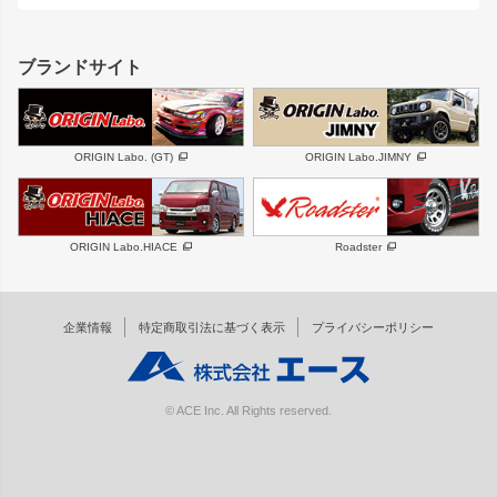
レクサス
フロントグリル
バンパー
GS350
ボンネット
IS250・IS350
リアウイング
ブランドサイト
SC
フェンダー
リアゲート
サイドパーツ
メンテナンスパーツ
スバル
三菱
BRZ
デリカ D:5
ORIGIN Labo. (GT)
ORIGIN Labo.JIMNY
ハイエースパーツ
ホイール
軽自動車
汎用
DAYTONA-RS
DAYTONA-RS NEO
ORIGIN Labo.HIACE
Roadster
エアロシリーズ
LUX MODEL SP
GROUND MODEL
LUX MODEL
PHANTOM LIP
企業情報
特定商取引法に基づく表示
プライバシーポリシー
RUGGER MODEL
DTM:exclusive
オーバーフェンダー
ワイパーガード
リアウイング
内装パーツ
© ACE Inc. All Rights reserved.
スムージングバンパー
オプションパーツ
GTウイング用ラダー
オプションタイヤ