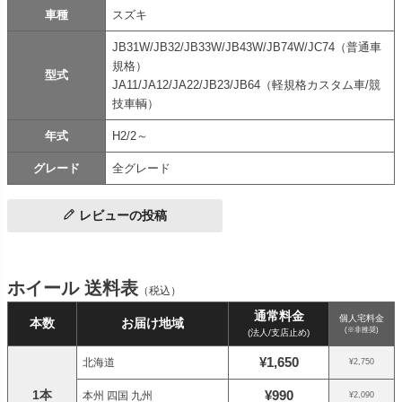
車種
スズキ
JB31W/JB32/JB33W/JB43W/JB74W/JC74（普通車
規格）
型式
JA11/JA12/JA22/JB23/JB64（軽規格カスタム車/競
技車輌）
年式
H2/2～
グレード
全グレード
レビューの投稿
ホイール 送料表
（税込）
通常料金
個人宅料金
本数
お届け地域
(※非推奨)
(法人/支店止め)
¥1,650
北海道
¥2,750
1本
¥990
本州 四国 九州
¥2,090