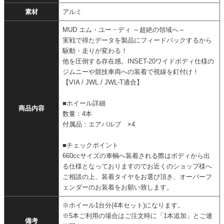
素材
アルミ
MUD エム・ユー・ディ ～超絶の領域へ～
実戦で得たデータを製品にフィードバックするから
駆動・走りが変わる！
他を圧倒する存在感。INSET-20ワイドボディ仕様の
ジムニーや競技車両への装着で視線を釘付け！
【VIA / JWL / JWL-T適合】
■ホイール詳細
商品内容
数量：4本
付属品：エアバルブ ×4
■チェックポイント
660ccサイズの車輌へ装着される際はボディから出
る仕様となっておりますのでお近くのショップ様へ
ご相談の上、装着タイヤをお選び頂き、オーバーフ
ェンダーのお装着をお願い致します。
※ホイール1台分(4本セット)になります。
※5本ご利用の場合はご注文時に「1本追加」とご連
備考