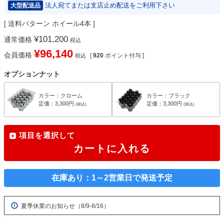
法人宛てまたは支店止め配送をご利用下さい
大型配送品
送料パターン
ホイール4本
¥
101,200
通常価格
税込
¥
96,140
会員価格
[
920
ポイント付与 ]
税込
オプションナット
カラー：クローム
カラー：ブラック
定価：3,300円
定価：3,300円
(税込)
(税込)
項目を選択して
カートに入れる
在庫あり：1～2営業日で発送予定
夏季休業のお知らせ（8/9-8/16）