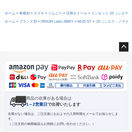
ホーム
車種別
スズキ
ジムニー
汎用ホイール
インセット-20（シエラ
ホーム
ブランド別
ORIGIN Labo.JIMNY
MUD-S7
-20（シエラ・ノマド
ペー
ジト
ップ
へ
商品の在庫がある場合は
1～2営業日
で出荷いたします
在庫がない場合は、ご注文後におおよその入荷時期をメールでお知らせしま
す。
（ご注文前の納期確認もお気軽にお問い合わせください。）