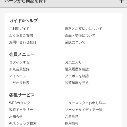
パーツから商品を探す
トヨタ
TOYOTA86
200系ハイエース
ドリフトパーツ
JZX100 CHASER
クラウン
ガイド&ヘルプ
JZX90 CHASER
エアロシリーズ
クラウンマジェスタ
ご利用ガイド
送料とお支払いについて
JZX110 MARK II
ドリフトライン
アリスト
レーシングライン
よくあるご質問
返品・交換について
JZX100 MARK II
風神
ソアラ
アタックライン
お問い合わせ窓口
業販について
JZX90 MARK II
雷神
アルテッツァ
ストリームライン
レビン
龍神
プロボックス
スタイリッシュライン
会員メニュー
トレノ
RAV4
フロントフェンダー
ボンネット
ログインする
お気に入り
マークX
リアフェンダー
カナード
新規会員登録
購入履歴を確認
ブラッシュフェンダー
外装・補修パーツ
ニッサン
マイページ
クーポンを確認
コンバットアイ
アーム(足回り)
S15 シルビア
ワンビア
こだわり検索
閲覧履歴を見る
GTウイング
レンズ
S14 シルビア 前期
フェアレディZ
リアウイング
排気系
各種サービス
S14 シルビア 後期
スカイライン
ルーフウイング
S13 シルビア
ローレル
WEBカタログ
ニュースレターお申し込み
180SX
セフィーロ
装着ギャラリー
ソーシャルメディア一覧
ジムニーパーツ
シルエイティ
キャラバン
お知らせ
ご意見箱
ホイール
ACEショップ検索
採用情報
MUD-S7
まつど家 鉄漢