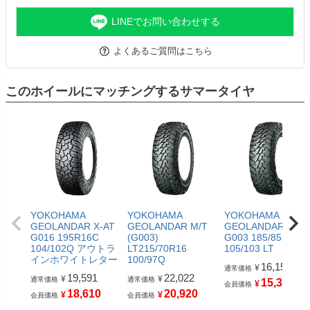
LINEでお問い合わせする
よくあるご質問はこちら
このホイールにマッチングするサマータイヤ
YOKOHAMA
YOKOHAMA
YOKOHAMA
GEOLANDAR X-AT
GEOLANDAR M/T
GEOLANDAR M/T
G016 195R16C
(G003)
G003 185/85R16
104/102Q アウトラ
LT215/70R16
105/103 LT
インホワイトレター
100/97Q
16,159
¥
通常価格
19,591
22,022
¥
¥
通常価格
通常価格
15,350
¥
会員価格
18,610
20,920
¥
¥
会員価格
会員価格