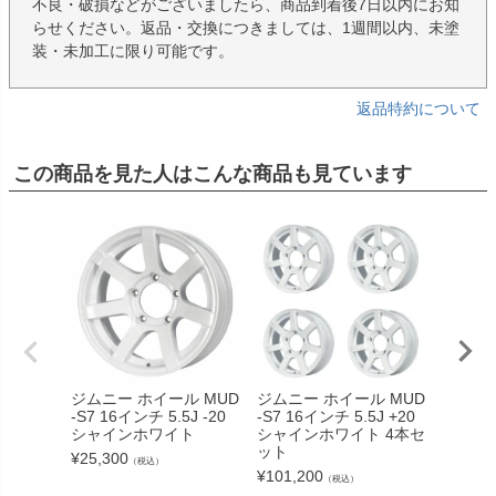
不良・破損などがございましたら、商品到着後7日以内にお知
らせください。返品・交換につきましては、1週間以内、未塗
装・未加工に限り可能です。
返品特約について
この商品を見た人はこんな商品も見ています
ジムニー ホイール MUD
ジムニー ホイール MUD
ジムニー
-S7 16インチ 5.5J -20
-S7 16インチ 5.5J +20
-S7 16
シャインホワイト
シャインホワイト 4本セ
ガンメ
ット
ト
¥
25,300
（税込）
¥
101,200
¥
101,2
（税込）