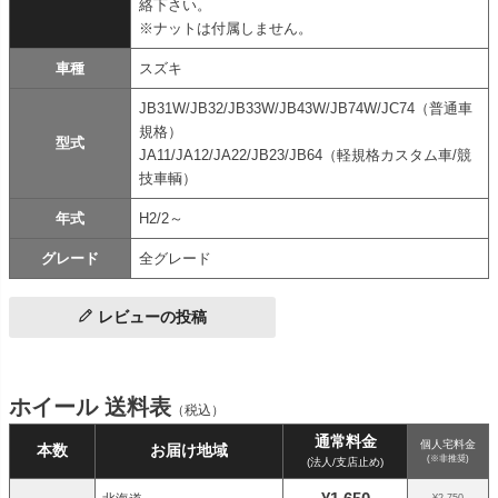
絡下さい。
※ナットは付属しません。
車種
スズキ
JB31W/JB32/JB33W/JB43W/JB74W/JC74（普通車
規格）
型式
JA11/JA12/JA22/JB23/JB64（軽規格カスタム車/競
技車輌）
年式
H2/2～
グレード
全グレード
レビューの投稿
ホイール 送料表
（税込）
通常料金
個人宅料金
本数
お届け地域
(※非推奨)
(法人/支店止め)
¥2,750