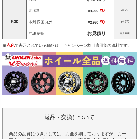
¥0
北海道
¥8,250
¥4,950
5本
¥0
本州 四国 九州
¥6,270
¥2,970
お見積り
沖縄 離島
お見積り
※
赤色
で表示されている価格は、キャンペーン割引適用後の送料です。
返品・交換について
商品の品質につきましては、万全を期しておりますが、万一