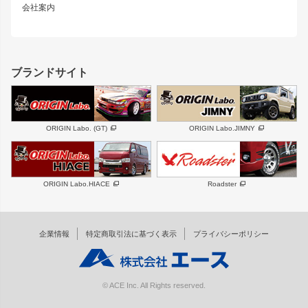
スズキ
マツダ
会社案内
MUD-SR7
まつど家 鉄心
ジムニー
RX-7
MUD-ZEUS
まつど家 鉄八
レクサス
フロントグリル
バンパー
GS350
ボンネット
IS250・IS350
リアウイング
ブランドサイト
SC
フェンダー
リアゲート
サイドパーツ
メンテナンスパーツ
スバル
三菱
BRZ
デリカ D:5
ORIGIN Labo. (GT)
ORIGIN Labo.JIMNY
ハイエースパーツ
ホイール
軽自動車
汎用
DAYTONA-RS
DAYTONA-RS NEO
ORIGIN Labo.HIACE
Roadster
エアロシリーズ
LUX MODEL SP
GROUND MODEL
LUX MODEL
PHANTOM LIP
企業情報
特定商取引法に基づく表示
プライバシーポリシー
RUGGER MODEL
DTM:exclusive
オーバーフェンダー
ワイパーガード
リアウイング
内装パーツ
© ACE Inc. All Rights reserved.
スムージングバンパー