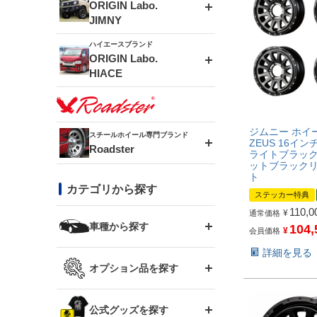
エアロシリーズ
ORIGIN Labo.
JIMNY
ドリフトライン
フロントフェンダー
ハイエースブランド
アルミホイール
ORIGIN Labo.
MUD-ZEUS
HIACE
風神(180SX)
リアフェンダー
アルミホイール
MUD-SR7
エアロシリーズ
雷神(S15)
ブラッシュフェンダー
アルミホイール
ジムニー ホイー
スチールホイール専門ブランド
MUD-S7
ZEUS 16インチ 
Roadster
LUX MODEL SP
オーバーフェンダー
ライトブラッ
ットブラックリ
龍神(チェイサー)
コンバットアイ
ト
フロントグリル
DAYTONA-RS
カテゴリから探す
LUX MODEL
リアウイング
ステッカー特典
レーシングライン
GTウイング
110,0
¥
通常価格
ハイエース専用
ボンネット
車種から探す
104,
¥
DAYTONA-RS NEO
RUGGER MODEL
スムージングバンパー
会員価格
アタックライン
リアウイング
詳細を見る
トヨタ
ジムニー専用
フェンダー
オプション品を探す
まつど家 鉄漢
GROUND MODEL
ワイパーガード
ニッサン
ストリームライン
ルーフウイング
TOYOTA 86
ジムニー専用
サイドパーツ
GTウイング用ラダー
公式グッズを探す
スズキ
まつど家 鉄心
PHANTOM LIP
内装パーツ