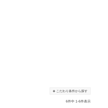
こだわり条件から探す
6
件中
1
-
6
件表示