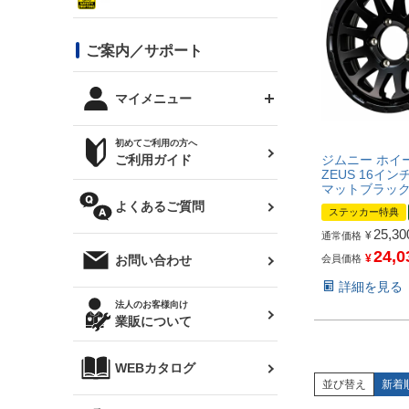
シルビア S13
スタイリッシュライン
ボンネット
JZX100 チェイサー
マツダ
ジムニー
ジムニー専用
バンパー
コンバットアイ用ライト
ステッカー
ご案内／サポート
まつど家 鉄八
DTM:exclusive
シルビア S14 前期
スバル
JZX90 チェイサー
RX-7
カナード
BRZ
レクサス
リアウイング
オプションタイヤ
トップス(半袖)
マイメニュー
JZX100 マークⅡ
シルビア S14 後期
三菱
外装・補修パーツ
ログインする
サマータイヤ
初めてご利用の方へ
リアゲート
ホイールナット
トップス(長袖)
JZX110 マークⅡ
デリカ D:5
軽自動車
ジムニー ホイー
ジムニー用タイヤ
ご利用ガイド
シルビア S15
ZEUS 16インチ 
新規会員登録
オリジンアーム(足回り)
JZX90 マークⅡ
マットブラッ
汎用
サマータイヤ
メンテナンスパーツ
パーカー
よくあるご質問
お気に入りリスト
ハイエース・バン用タイ
ステッカー特典
180SX
ヤ
ハイエース
25,30
¥
通常価格
レンズ
注文履歴
24,0
¥
会員価格
オーバーオール(つなぎ)
お問い合わせ
シルエイティ
レビン
クーポンを見る
詳細を見る
マフラー
トレノ
閲覧履歴
法人のお客様向け
タオル
業販について
ワンビア
マークX
ニュースレターお申し込み
帽子
WEBカタログ
クラウン
Z33 フェアレディZ
並び替え
新着
クラウンマジェスタ