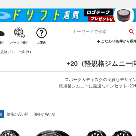
こだわり条件から探
探す
パーツで探す
ご案内
軽規格ジムニー向け）
+20（軽規格ジムニー
スポーク＆ディスクの良質なデザイ
軽規格ジムニーに最適なインセット+20
順
価格が安い順
価格が高い順