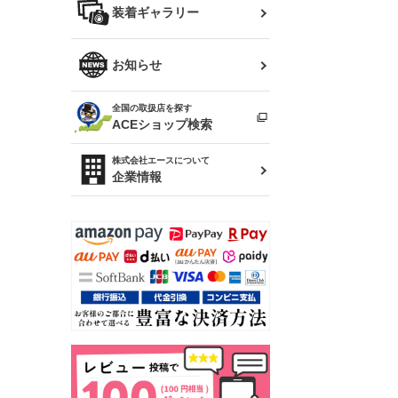
バッグ
装着ギャラリー
Z32 フェアレディZ
アリスト
R34 スカイライン
ソアラ
ファッション小物
お知らせ
アルテッツァ
スカイライン
全国の取扱店を探す
（ER34/R33/ECR33/R32）
雑貨・ステーショナリー
プロボックス
ACEショップ検索
RAV4
キャラバン
株式会社エースについて
ベビー用品
企業情報
ローレル
のぼり
セフィーロ