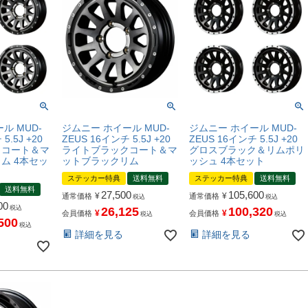
ル MUD-
ジムニー ホイール MUD-
ジムニー ホイール MUD-
5.5J +20
ZEUS 16インチ 5.5J +20
ZEUS 16インチ 5.5J +20
クコート＆マ
ライトブラックコート＆マ
グロスブラック＆リムポリ
ム 4本セッ
ットブラックリム
ッシュ 4本セット
ステッカー特典
送料無料
ステッカー特典
送料無料
送料無料
27,500
105,600
¥
¥
通常価格
通常価格
税込
税込
00
税込
26,125
100,320
¥
¥
会員価格
会員価格
税込
税込
500
税込
詳細を見る
詳細を見る