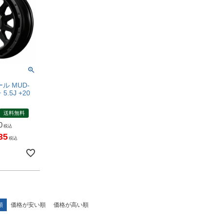
ル MUD-
5.5J +20
ク
送料無料
0
税込
35
税込
順
価格が安い順
価格が高い順