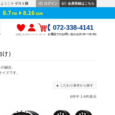
ログイン
会員登録はこちら
ようこそ
ゲスト様
072-338-4141
お電話でのお問い合わせ(9:30〜18:30)
お気に入り
マイページ
カート
す
向け）
ンの融合。
サイズです。
こだわり条件から探す
6
件中
1
-
6
件表示