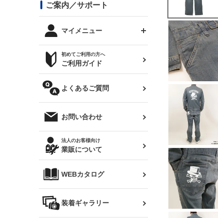
コンバットアイ用ライト
ステッカー
ご案内／サポート
まつど家 鉄八
DTM:exclusive
シルビア S14 前期
スバル
JZX90 チェイサー
RX-7
カナード
BRZ
レクサス
リアウイング
オプションタイヤ
トップス(半袖)
マイメニュー
JZX100 マークⅡ
シルビア S14 後期
三菱
外装・補修パーツ
ログインする
サマータイヤ
初めてご利用の方へ
リアゲート
ホイールナット
トップス(長袖)
JZX110 マークⅡ
デリカ D:5
軽自動車
ジムニー用タイヤ
ご利用ガイド
シルビア S15
新規会員登録
オリジンアーム(足回り)
JZX90 マークⅡ
汎用
サマータイヤ
メンテナンスパーツ
パーカー
よくあるご質問
お気に入りリスト
ハイエース・バン用タイ
180SX
ヤ
ハイエース
レンズ
注文履歴
オーバーオール(つなぎ)
お問い合わせ
シルエイティ
レビン
クーポンを見る
マフラー
トレノ
閲覧履歴
法人のお客様向け
タオル
業販について
ワンビア
マークX
ニュースレターお申し込み
帽子
WEBカタログ
クラウン
Z33 フェアレディZ
クラウンマジェスタ
バッグ
装着ギャラリー
Z32 フェアレディZ
アリスト