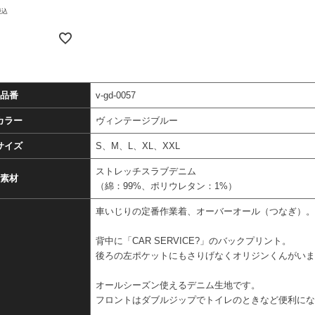
税込
品番
v-gd-0057
カラー
ヴィンテージブルー
サイズ
S、M、L、XL、XXL
ストレッチスラブデニム
素材
（綿：99%、ポリウレタン：1%）
車いじりの定番作業着、オーバーオール（つなぎ）
背中に「CAR SERVICE?」のバックプリント。
後ろの左ポケットにもさりげなくオリジンくんがい
オールシーズン使えるデニム生地です。
フロントはダブルジップでトイレのときなど便利に