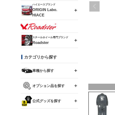
ドリフトライン
フロントフェンダー
ハイエースブランド
アルミホイール
ORIGIN Labo.
MUD-ZEUS
HIACE
風神(180SX)
リアフェンダー
アルミホイール
MUD-SR7
エアロシリーズ
雷神(S15)
ブラッシュフェンダー
アルミホイール
スチールホイール専門ブランド
MUD-S7
Roadster
LUX MODEL SP
オーバーフェンダー
龍神(チェイサー)
コンバットアイ
フロントグリル
DAYTONA-RS
カテゴリから探す
LUX MODEL
リアウイング
レーシングライン
GTウイング
ハイエース専用
ボンネット
車種から探す
DAYTONA-RS NEO
RUGGER MODEL
スムージングバンパー
アタックライン
リアウイング
トヨタ
ジムニー専用
フェンダー
オプション品を探す
まつど家 鉄漢
GROUND MODEL
ワイパーガード
ニッサン
ストリームライン
ルーフウイング
TOYOTA 86
ジムニー専用
サイドパーツ
GTウイング用ラダー
公式グッズを探す
スズキ
まつど家 鉄心
PHANTOM LIP
内装パーツ
シルビア S13
スタイリッシュライン
ボンネット
JZX100 チェイサー
マツダ
ジムニー
ジムニー専用
バンパー