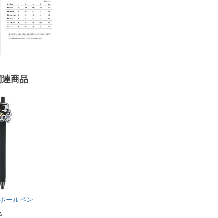
関連商品
o. ボールペン
込