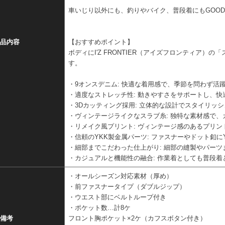
車いじり以外にも、釣りやバイク、普段着にもGOO
品内容
【おすすめポイント】
ボディにI'Z FRONTIER（アイズフロンティア）の「
す。
・9オンスデニム: 快適な着用感で、季節を問わず活
・適度なストレッチ性: 動きやすさをサポートし、快
・3Dカッティング採用: 立体的な設計でスタイリッ
・ヴィンテージライクなスラブ糸: 独特な素材感で
・リメイク風プリント: ヴィンテージ感のあるプリ
・信頼のYKK製金属パーツ: ファスナーやドット釦
・細部までこだわった仕上がり: 細部の縫製やパー
・カジュアルと機能性の融合: 作業着としても普段
・オールシーズン対応素材（厚め）
・前ファスナータイプ（ダブルジップ）
・ウエスト部にベルトループ付き
・ポケット数…計8ケ
備考
フロント胸ポケット×2ケ（カフスボタン付き）