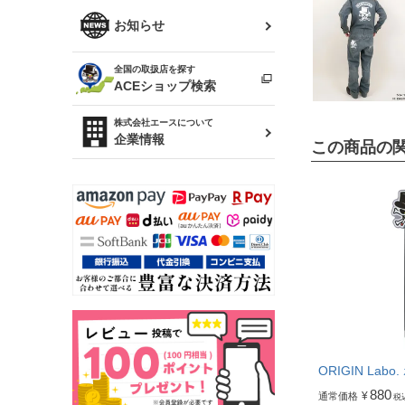
R34 スカイライン
ソアラ
ファッション小物
お知らせ
アルテッツァ
スカイライン
全国の取扱店を探す
（ER34/R33/ECR33/R32）
雑貨・ステーショナリー
プロボックス
ACEショップ検索
RAV4
キャラバン
株式会社エースについて
ベビー用品
企業情報
この商品の
ローレル
のぼり
セフィーロ
ORIGIN Lab
880
¥
通常価格
税