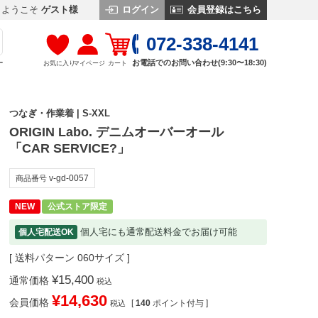
ログイン
会員登録はこちら
ようこそ
ゲスト様
072-338-4141
お電話でのお問い合わせ(9:30〜18:30)
お気に入り
マイページ
カート
す
つなぎ・作業着 | S-XXL
ORIGIN Labo. デニムオーバーオール
「CAR SERVICE?」
v-gd-0057
商品番号
NEW
公式ストア限定
個人宅にも通常配送料金でお届け可能
個人宅配送OK
送料パターン
060サイズ
¥
15,400
通常価格
税込
¥
14,630
会員価格
[
140
ポイント付与 ]
税込