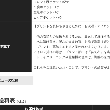
フロント腰ポケット×2ケ
左腕ポケット×1ケ
左足ポケット×1ケ
ヒップポケット×2ケ
【プリントを長持ちさせるために…お洗濯・アイロ
・他の衣類との摩擦を避けるため、裏返して洗濯す
・水に漬け置き、脱水のまま放置、お湯で洗濯は避
意事項
・プリントに高熱を加えると剥がれやすくなります
アイロン掛けの際は、プリント部には「あて布」を
・ドライクリーニングや乾燥機の使用は、剥離の原
これらをご注意いただくことで、プリントの品質が
ビューの投稿
 送料表
（税込）
お届け地域