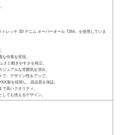
D。
ストレッチ 3D デニム オーバーオール 7264」を使用していま
躍。
適な作業を実現。
シュさと動きやすさを両立。
、カジュアルな雰囲気を演出。
ントで、デザイン性をアップ。
にYKK製を採用し、高品質を保証。
ツまで高いクオリティ。
着としても使えるデザイン。