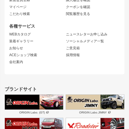
新規会員登録
購入履歴を確認
ブラッシュフェンダー
外装・補修パーツ
ニッサン
マイページ
クーポンを確認
コンバットアイ
アーム(足回り)
S15 シルビア
ワンビア
こだわり検索
閲覧履歴を見る
GTウイング
レンズ
S14 シルビア 前期
フェアレディZ
リアウイング
排気系
各種サービス
S14 シルビア 後期
スカイライン
ルーフウイング
S13 シルビア
ローレル
WEBカタログ
ニュースレターお申し込み
180SX
セフィーロ
装着ギャラリー
ソーシャルメディア一覧
ジムニーパーツ
シルエイティ
キャラバン
お知らせ
ご意見箱
ホイール
ACEショップ検索
採用情報
MUD-S7
まつど家 鉄漢
スズキ
マツダ
会社案内
MUD-SR7
まつど家 鉄心
ジムニー
RX-7
MUD-ZEUS
まつど家 鉄八
レクサス
フロントグリル
バンパー
GS350
ボンネット
IS250・IS350
リアウイング
ブランドサイト
SC
フェンダー
リアゲート
サイドパーツ
メンテナンスパーツ
スバル
三菱
BRZ
デリカ D:5
ORIGIN Labo. (GT)
ORIGIN Labo.JIMNY
ハイエースパーツ
ホイール
軽自動車
汎用
DAYTONA-RS
DAYTONA-RS NEO