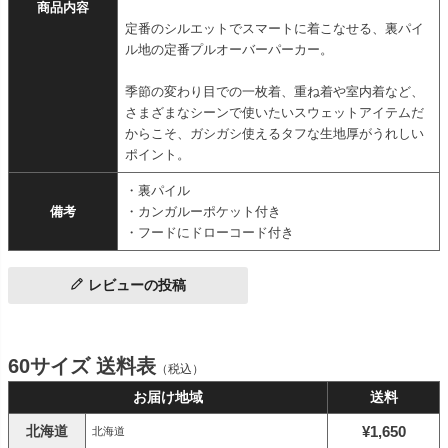
商品内容
定番のシルエットでスマートに着こなせる、裏パイ
ル地の定番プルオーバーパーカー。
季節の変わり目での一枚着、重ね着や室内着など、
さまざまなシーンで使いたいスウェットアイテムだ
からこそ、ガシガシ使えるタフな生地厚がうれしい
ポイント。
・裏パイル
備考
・カンガルーポケット付き
・フードにドローコード付き
レビューの投稿
60サイズ 送料表
（税込）
お届け地域
送料
北海道
¥1,650
北海道