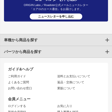
ORIGIN Labo.／Roadster公式メールニュースレター
「エアロのエース通信」をお届けします。
ニュースレターを申し込む
車種から商品を探す
パーツから商品を探す
トヨタ
TOYOTA86
200系ハイエース
ドリフトパーツ
JZX100 CHASER
クラウン
ガイド&ヘルプ
JZX90 CHASER
エアロシリーズ
クラウンマジェスタ
ご利用ガイド
送料とお支払いについて
JZX110 MARK II
ドリフトライン
アリスト
レーシングライン
よくあるご質問
返品・交換について
JZX100 MARK II
風神
ソアラ
アタックライン
お問い合わせ窓口
業販について
JZX90 MARK II
雷神
アルテッツァ
ストリームライン
レビン
龍神
プロボックス
スタイリッシュライン
会員メニュー
トレノ
RAV4
フロントフェンダー
ボンネット
ログインする
お気に入り
マークX
リアフェンダー
カナード