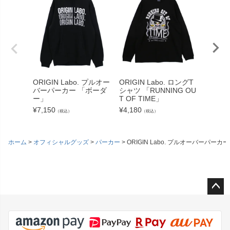
ORIGIN Labo. プルオー
ORIGIN Labo. ロングT
ORIGIN
バーパーカー 「ボーダ
シャツ 「RUNNING OU
KEEP 
ー」
T OF TIME」
ツ
¥
7,150
¥
4,180
¥
3,520
（税込）
（税込）
ホーム
オフィシャルグッズ
パーカー
ORIGIN Labo. プルオーバーパーカー
ペー
ジト
ップ