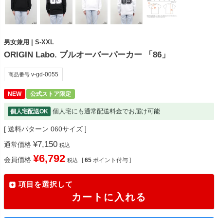
男女兼用 | S-XXL
ORIGIN Labo. プルオーバーパーカー 「86」
v-gd-0055
商品番号
NEW
公式ストア限定
個人宅にも通常配送料金でお届け可能
個人宅配送OK
送料パターン
060サイズ
¥
7,150
通常価格
税込
¥
6,792
会員価格
[
65
ポイント付与 ]
税込
項目を選択して
カートに入れる