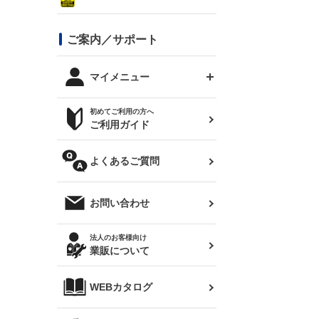
シルビア S13
スタイリッシュライン
ボンネット
JZX100 チェイサー
マツダ
ジムニー
ジムニー専用
バンパー
コンバットアイ用ライト
ステッカー
ご案内／サポート
まつど家 鉄八
DTM:exclusive
シルビア S14 前期
スバル
JZX90 チェイサー
RX-7
カナード
BRZ
レクサス
リアウイング
オプションタイヤ
トップス(半袖)
マイメニュー
JZX100 マークⅡ
シルビア S14 後期
三菱
外装・補修パーツ
ログインする
サマータイヤ
初めてご利用の方へ
リアゲート
ホイールナット
トップス(長袖)
JZX110 マークⅡ
デリカ D:5
軽自動車
ジムニー用タイヤ
ご利用ガイド
シルビア S15
新規会員登録
オリジンアーム(足回り)
JZX90 マークⅡ
汎用
サマータイヤ
メンテナンスパーツ
パーカー
よくあるご質問
お気に入りリスト
ハイエース・バン用タイ
180SX
ヤ
ハイエース
レンズ
注文履歴
オーバーオール(つなぎ)
お問い合わせ
シルエイティ
レビン
クーポンを見る
マフラー
トレノ
閲覧履歴
法人のお客様向け
タオル
業販について
ワンビア
マークX
ニュースレターお申し込み
帽子
WEBカタログ
クラウン
Z33 フェアレディZ
クラウンマジェスタ