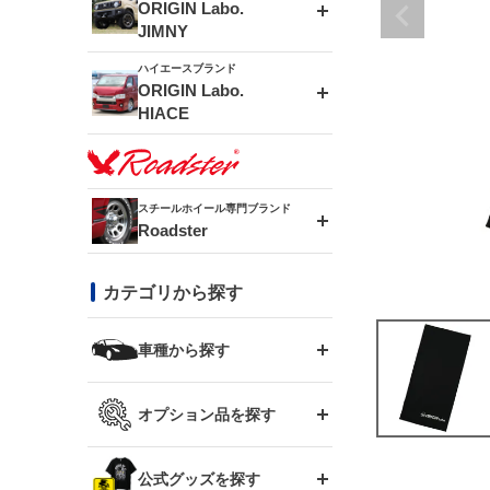
エアロシリーズ
ORIGIN Labo.
JIMNY
ドリフトライン
フロントフェンダー
ハイエースブランド
アルミホイール
ORIGIN Labo.
MUD-ZEUS
HIACE
風神(180SX)
リアフェンダー
アルミホイール
MUD-SR7
エアロシリーズ
雷神(S15)
ブラッシュフェンダー
アルミホイール
スチールホイール専門ブランド
MUD-S7
Roadster
LUX MODEL SP
オーバーフェンダー
龍神(チェイサー)
コンバットアイ
フロントグリル
DAYTONA-RS
カテゴリから探す
LUX MODEL
リアウイング
レーシングライン
GTウイング
ハイエース専用
ボンネット
車種から探す
DAYTONA-RS NEO
RUGGER MODEL
スムージングバンパー
アタックライン
リアウイング
トヨタ
ジムニー専用
フェンダー
オプション品を探す
まつど家 鉄漢
GROUND MODEL
ワイパーガード
ニッサン
ストリームライン
ルーフウイング
TOYOTA 86
ジムニー専用
サイドパーツ
GTウイング用ラダー
公式グッズを探す
スズキ
まつど家 鉄心
PHANTOM LIP
内装パーツ