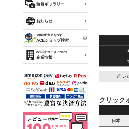
バッグ
装着ギャラリー
Z32 フェアレディZ
アリスト
R34 スカイライン
ソアラ
ファッション小物
お知らせ
アルテッツァ
スカイライン
全国の取扱店を探す
（ER34/R33/ECR33/R32）
雑貨・ステーショナリー
プロボックス
ACEショップ検索
RAV4
キャラバン
株式会社エースについて
ベビー用品
企業情報
ローレル
のぼり
セフィーロ
レ
クリック
日本