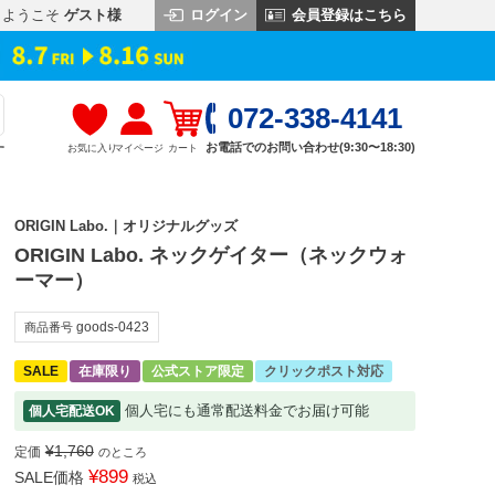
ログイン
会員登録はこちら
ようこそ
ゲスト様
072-338-4141
お電話でのお問い合わせ(9:30〜18:30)
お気に入り
マイページ
カート
す
ORIGIN Labo.｜オリジナルグッズ
ORIGIN Labo. ネックゲイター（ネックウォ
ーマー）
goods-0423
商品番号
SALE
在庫限り
公式ストア限定
クリックポスト対応
個人宅にも通常配送料金でお届け可能
個人宅配送OK
¥
1,760
定価
のところ
¥
899
SALE価格
税込