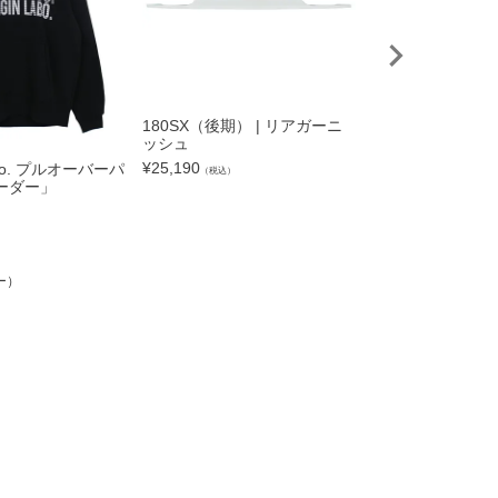
180SX（後期） | リアガーニ
180SX（前・中期
ッシュ
ーニッシュ
¥
25,190
¥
25,190
abo. プルオーバーパ
（税込）
（税込）
ーダー」
ー）