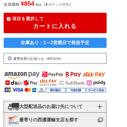
¥
854
会員価格
[
8
ポイント付与 ]
税込
項目を選択して
カートに入れる
在庫あり：1～2営業日で発送予定
夏季休業のお知らせ（8/9-8/16）
大型配送品のお届け先について
最寄りの西濃運輸支店を探す