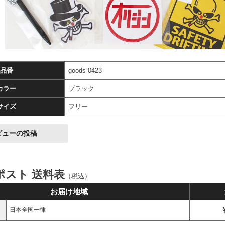
品番
goods-0423
カラー
ブラック
サイズ
フリー
ビューの投稿
ポスト 送料表
（税込）
お届け地域
日本全国一律