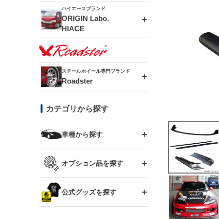
ドリフトライン
フロントフェンダー
ハイエースブランド
アルミホイール
ORIGIN Labo.
MUD-ZEUS
HIACE
風神(180SX)
リアフェンダー
アルミホイール
MUD-SR7
エアロシリーズ
雷神(S15)
ブラッシュフェンダー
アルミホイール
スチールホイール専門ブランド
MUD-S7
Roadster
LUX MODEL SP
オーバーフェンダー
龍神(チェイサー)
コンバットアイ
フロントグリル
DAYTONA-RS
カテゴリから探す
LUX MODEL
リアウイング
レーシングライン
GTウイング
ハイエース専用
ボンネット
車種から探す
DAYTONA-RS NEO
RUGGER MODEL
スムージングバンパー
アタックライン
リアウイング
トヨタ
ジムニー専用
フェンダー
オプション品を探す
まつど家 鉄漢
GROUND MODEL
ワイパーガード
ニッサン
ストリームライン
ルーフウイング
TOYOTA 86
ジムニー専用
サイドパーツ
GTウイング用ラダー
公式グッズを探す
スズキ
まつど家 鉄心
PHANTOM LIP
内装パーツ
シルビア S13
スタイリッシュライン
ボンネット
JZX100 チェイサー
マツダ
ジムニー
ジムニー専用
バンパー