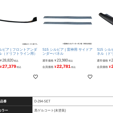
シルビア | フロントアンダ
S15 シルビア | 雷神用 サイドア
S15 シ
ル（ドリフトライン用）
ンダーパネル
ネル（ド
28,820
23,980
¥
¥
¥
通常価格
通常価格
税込
税込
27,379
22,781
¥
¥
¥
会員価格
会員価格
税込
税込
品番
D-294-SET
カラー
黒ゲルコート(未塗装)