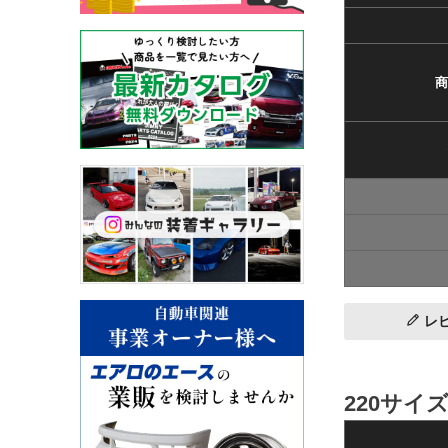
商
レ
220サイ