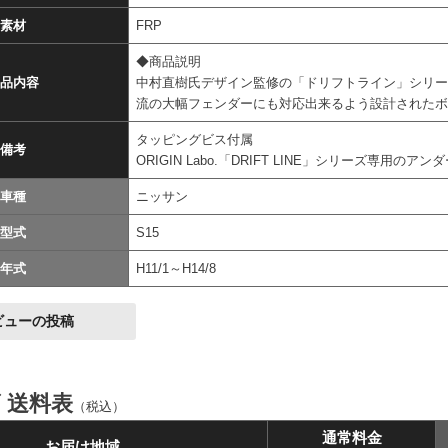
素材
FRP
◆商品説明
品内容
中村直樹氏デザイン監修の「ドリフトライン」シリー
流の大幅フェンダーにも対応出来るよう設計された
タッピングビス付属
備考
ORIGIN Labo.「DRIFT LINE」シリーズ専用の
車種
ニッサン
型式
S15
年式
H11/1～H14/8
ビューの投稿
ズ 送料表
（税込）
通常料金
お届け地域