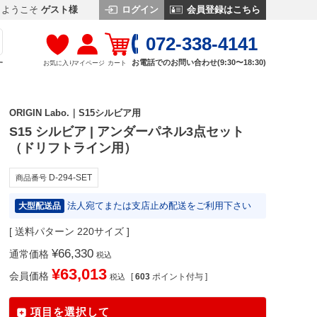
ログイン
会員登録はこちら
ようこそ
ゲスト様
072-338-4141
お電話でのお問い合わせ(9:30〜18:30)
お気に入り
マイページ
カート
す
ORIGIN Labo.｜S15シルビア用
S15 シルビア | アンダーパネル3点セット
（ドリフトライン用）
D-294-SET
商品番号
法人宛てまたは支店止め配送をご利用下さい
大型配送品
送料パターン
220サイズ
¥
66,330
通常価格
税込
¥
63,013
会員価格
[
603
ポイント付与 ]
税込
項目を選択して