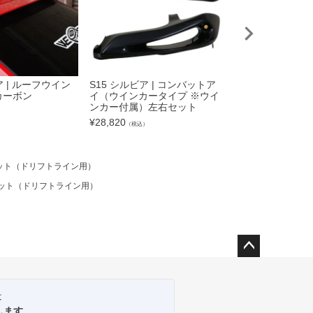
ア | ルーフウイン
S15 シルビア | コンバットア
S15 シルビア |
 カーボン
イ（ウインカータイプ ※ウイ
ダーパネル カー
ンカー付属）左右セット
トライン用）
）
¥
28,820
¥
50,600
（税込）
（税込）
点セット（ドリフトライン用）
点セット（ドリフトライン用）
ペー
ジト
ップ
は
へ
します