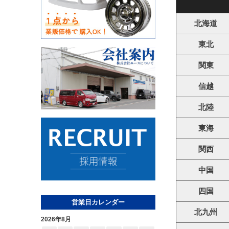
北海道
東北
関東
信越
北陸
東海
関西
中国
四国
営業日カレンダー
北九州
2026年8月