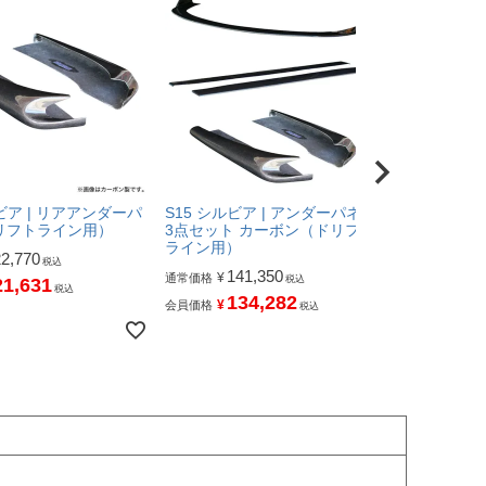
ルビア | リアアンダーパ
S15 シルビア | アンダーパネル
S15 シルビ
リフトライン用）
3点セット カーボン（ドリフト
エアロ3点セ
ライン用）
22,770
112
¥
通常価格
税込
141,350
¥
通常価格
税込
21,631
10
¥
会員価格
税込
134,282
¥
会員価格
税込