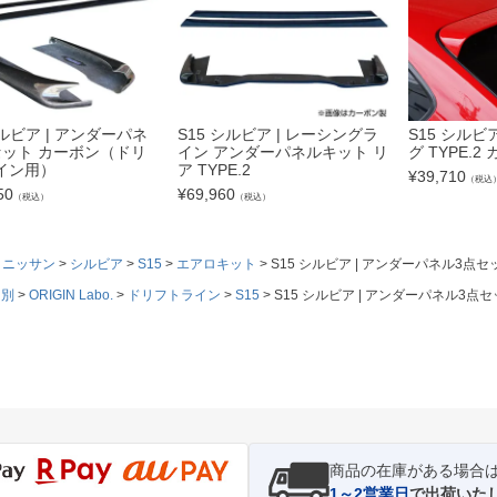
シルビア | アンダーパネ
S15 シルビア | レーシングラ
S15 シルビ
セット カーボン（ドリ
イン アンダーパネルキット リ
グ TYPE.2
イン用）
ア TYPE.2
¥
39,710
（税込
50
¥
69,960
（税込）
（税込）
ニッサン
シルビア
S15
エアロキット
S15 シルビア | アンダーパネル3
ド別
ORIGIN Labo.
ドリフトライン
S15
S15 シルビア | アンダーパネル3
商品の在庫がある場合
1～2営業日
で出荷いた