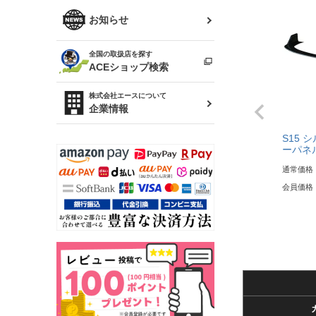
R34 スカイライン
ソアラ
ファッション小物
お知らせ
アルテッツァ
スカイライン
全国の取扱店を探す
（ER34/R33/ECR33/R32）
雑貨・ステーショナリー
プロボックス
ACEショップ検索
RAV4
キャラバン
株式会社エースについて
ベビー用品
企業情報
ローレル
S15 
のぼり
ーパネ
セフィーロ
通常価格
会員価格