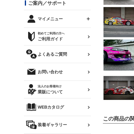
コンバットアイ用ライト
ステッカー
ご案内／サポート
まつど家 鉄八
DTM:exclusive
シルビア S14 前期
スバル
JZX90 チェイサー
RX-7
カナード
BRZ
レクサス
リアウイング
オプションタイヤ
トップス(半袖)
マイメニュー
JZX100 マークⅡ
シルビア S14 後期
三菱
外装・補修パーツ
ログインする
サマータイヤ
初めてご利用の方へ
リアゲート
ホイールナット
トップス(長袖)
JZX110 マークⅡ
デリカ D:5
軽自動車
ジムニー用タイヤ
ご利用ガイド
シルビア S15
新規会員登録
オリジンアーム(足回り)
JZX90 マークⅡ
汎用
サマータイヤ
メンテナンスパーツ
パーカー
よくあるご質問
お気に入りリスト
ハイエース・バン用タイ
180SX
ヤ
ハイエース
レンズ
注文履歴
オーバーオール(つなぎ)
お問い合わせ
シルエイティ
レビン
クーポンを見る
マフラー
トレノ
閲覧履歴
法人のお客様向け
タオル
業販について
ワンビア
マークX
ニュースレターお申し込み
帽子
WEBカタログ
クラウン
Z33 フェアレディZ
この商品の
クラウンマジェスタ
バッグ
装着ギャラリー
Z32 フェアレディZ
アリスト