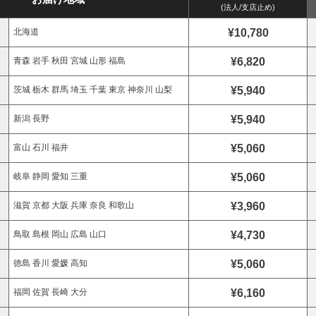
(法人/支店止め)
¥10,780
北海道
¥6,820
青森 岩手 秋田 宮城 山形 福島
¥5,940
茨城 栃木 群馬 埼玉 千葉 東京 神奈川 山梨
¥5,940
新潟 長野
¥5,060
富山 石川 福井
¥5,060
岐阜 静岡 愛知 三重
¥3,960
滋賀 京都 大阪 兵庫 奈良 和歌山
¥4,730
鳥取 島根 岡山 広島 山口
¥5,060
徳島 香川 愛媛 高知
¥6,160
福岡 佐賀 長崎 大分