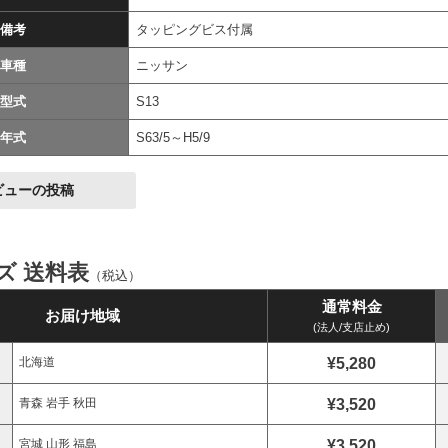
備考
タッピングビス付属
車種
ニッサン
型式
S13
年式
S63/5～H5/9
ビューの投稿
イズ 送料表
（税込）
通常料金
お届け地域
(法人/支店止め)
¥5,280
北海道
¥3,520
青森 岩手 秋田
¥3,520
宮城 山形 福島