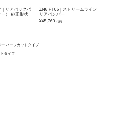
ア | リアバックパ
ZN6 FT86 | ストリームライン
S15 シルビア |
ー） 純正形状
リアバンパー
フェンダーパネル
¥
45,760
¥
17,930
）
（税込）
（税込）
ンパー ハーフカットタイプ
ットタイプ