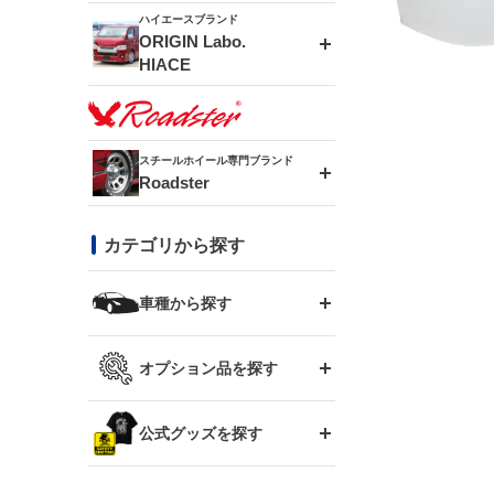
ドリフトライン
フロントフェンダー
ハイエースブランド
アルミホイール
ORIGIN Labo.
MUD-ZEUS
HIACE
風神(180SX)
リアフェンダー
アルミホイール
MUD-SR7
エアロシリーズ
雷神(S15)
ブラッシュフェンダー
アルミホイール
スチールホイール専門ブランド
MUD-S7
Roadster
LUX MODEL SP
オーバーフェンダー
龍神(チェイサー)
コンバットアイ
フロントグリル
DAYTONA-RS
カテゴリから探す
LUX MODEL
リアウイング
レーシングライン
GTウイング
ハイエース専用
ボンネット
車種から探す
DAYTONA-RS NEO
RUGGER MODEL
スムージングバンパー
アタックライン
リアウイング
トヨタ
ジムニー専用
フェンダー
オプション品を探す
まつど家 鉄漢
GROUND MODEL
ワイパーガード
ニッサン
ストリームライン
ルーフウイング
TOYOTA 86
ジムニー専用
サイドパーツ
GTウイング用ラダー
公式グッズを探す
スズキ
まつど家 鉄心
PHANTOM LIP
内装パーツ
シルビア S13
スタイリッシュライン
ボンネット
JZX100 チェイサー
マツダ
ジムニー
ジムニー専用
バンパー