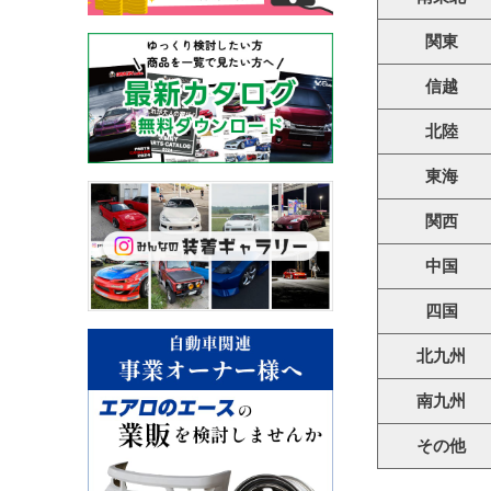
関東
信越
北陸
東海
関西
中国
四国
北九州
南九州
その他