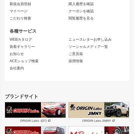
リアフェンダー
カナード
新規会員登録
購入履歴を確認
ブラッシュフェンダー
外装・補修パーツ
ニッサン
マイページ
クーポンを確認
コンバットアイ
アーム(足回り)
S15 シルビア
ワンビア
こだわり検索
閲覧履歴を見る
GTウイング
レンズ
S14 シルビア 前期
フェアレディZ
リアウイング
排気系
各種サービス
S14 シルビア 後期
スカイライン
ルーフウイング
S13 シルビア
ローレル
WEBカタログ
ニュースレターお申し込み
180SX
セフィーロ
装着ギャラリー
ソーシャルメディア一覧
ジムニーパーツ
シルエイティ
キャラバン
お知らせ
ご意見箱
ホイール
ACEショップ検索
採用情報
MUD-S7
まつど家 鉄漢
スズキ
マツダ
会社案内
MUD-SR7
まつど家 鉄心
ジムニー
RX-7
MUD-ZEUS
まつど家 鉄八
レクサス
フロントグリル
バンパー
GS350
ボンネット
IS250・IS350
リアウイング
ブランドサイト
SC
フェンダー
リアゲート
サイドパーツ
メンテナンスパーツ
スバル
三菱
BRZ
デリカ D:5
ORIGIN Labo. (GT)
ORIGIN Labo.JIMNY
ハイエースパーツ
ホイール
軽自動車
汎用