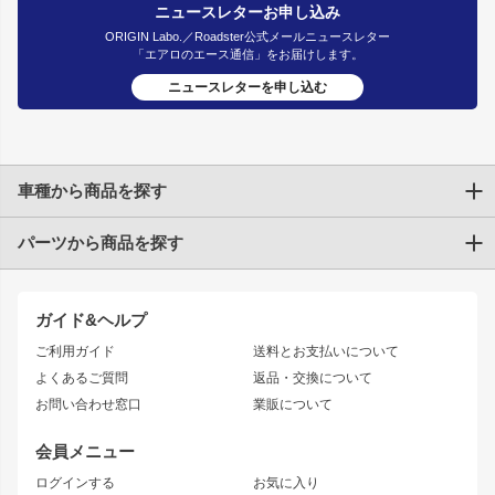
ニュースレターお申し込み
ORIGIN Labo.／Roadster公式メールニュースレター
「エアロのエース通信」をお届けします。
ニュースレターを申し込む
車種から商品を探す
パーツから商品を探す
トヨタ
TOYOTA86
200系ハイエース
ドリフトパーツ
JZX100 CHASER
クラウン
ガイド&ヘルプ
JZX90 CHASER
エアロシリーズ
クラウンマジェスタ
ご利用ガイド
送料とお支払いについて
JZX110 MARK II
ドリフトライン
アリスト
レーシングライン
よくあるご質問
返品・交換について
JZX100 MARK II
風神
ソアラ
アタックライン
お問い合わせ窓口
業販について
JZX90 MARK II
雷神
アルテッツァ
ストリームライン
レビン
龍神
プロボックス
スタイリッシュライン
会員メニュー
トレノ
RAV4
フロントフェンダー
ボンネット
ログインする
お気に入り
マークX