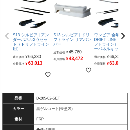
S13 シルビア | アン
S13 シルビア | ドリ
ワンビア 全年式 |
ダーパネル3点セッ
フトライン リアバン
DRIFT LINE（ドリ
ト（ドリフトライン
パー
フトライン）アン
用）
ーパネルキット
45,760
¥
通常価格
66,330
66,330
¥
¥
通常価格
通常価格
43,472
¥
会員価格
63,013
63,013
¥
¥
会員価格
会員価格
品番
D-285-02-SET
カラー
黒ゲルコート(未塗装)
素材
FRP
◆商品説明