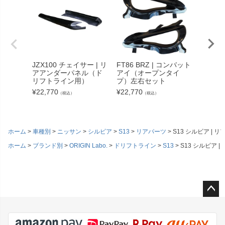
JZX100 チェイサー | リ
FT86 BRZ | コンバット
S14 
アアンダーパネル（ド
アイ（オープンタイ
FT L
リフトライン用）
プ）左右セット
ン）用
キット
¥
22,770
¥
22,770
（税込）
（税込）
¥
66,33
ホーム
車種別
ニッサン
シルビア
S13
リアパーツ
S13 シルビア |
ホーム
ブランド別
ORIGIN Labo.
ドリフトライン
S13
S13 シルビア
ペー
ジト
ップ