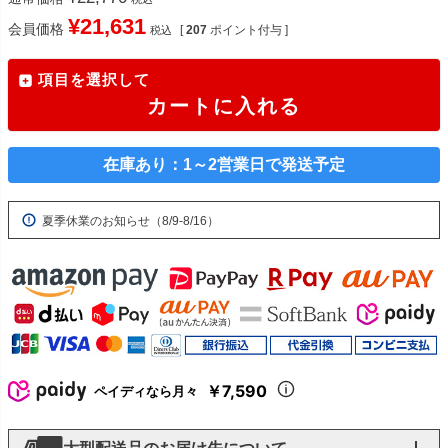
¥
21,631
会員価格
[
207
ポイント付与 ]
税込
項目を選択して
カートに入れる
在庫あり：1～2営業日で発送予定
夏季休業のお知らせ（8/9-8/16）
￥7,590
ペイディなら月々