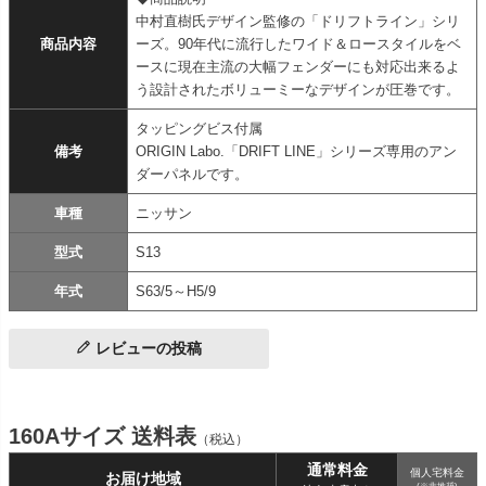
中村直樹氏デザイン監修の「ドリフトライン」シリ
商品内容
ーズ。90年代に流行したワイド＆ロースタイルをベ
ースに現在主流の大幅フェンダーにも対応出来るよ
う設計されたボリューミーなデザインが圧巻です。
タッピングビス付属
備考
ORIGIN Labo.「DRIFT LINE」シリーズ専用のアン
ダーパネルです。
車種
ニッサン
型式
S13
年式
S63/5～H5/9
レビューの投稿
160Aサイズ 送料表
（税込）
通常料金
個人宅料金
お届け地域