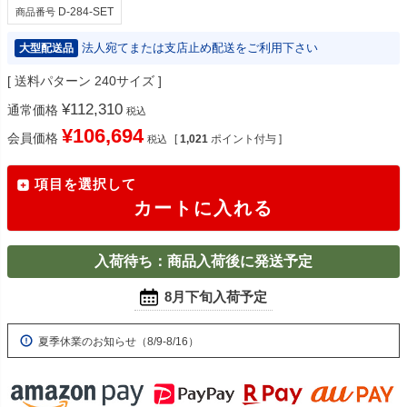
D-284-SET
商品番号
法人宛てまたは支店止め配送をご利用下さい
大型配送品
送料パターン
240サイズ
¥
112,310
通常価格
税込
¥
106,694
会員価格
[
1,021
ポイント付与 ]
税込
項目を選択して
カートに入れる
入荷待ち：商品入荷後に発送予定
8月下旬入荷予定
夏季休業のお知らせ（8/9-8/16）