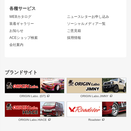
S14 シルビア 前期
フェアレディZ
リアウイング
排気系
各種サービス
S14 シルビア 後期
スカイライン
ルーフウイング
S13 シルビア
ローレル
WEBカタログ
ニュースレターお申し込み
180SX
セフィーロ
装着ギャラリー
ソーシャルメディア一覧
ジムニーパーツ
シルエイティ
キャラバン
お知らせ
ご意見箱
ホイール
ACEショップ検索
採用情報
MUD-S7
まつど家 鉄漢
スズキ
マツダ
会社案内
MUD-SR7
まつど家 鉄心
ジムニー
RX-7
MUD-ZEUS
まつど家 鉄八
レクサス
フロントグリル
バンパー
GS350
ボンネット
IS250・IS350
リアウイング
ブランドサイト
SC
フェンダー
リアゲート
サイドパーツ
メンテナンスパーツ
スバル
三菱
BRZ
デリカ D:5
ORIGIN Labo. (GT)
ORIGIN Labo.JIMNY
ハイエースパーツ
ホイール
軽自動車
汎用
DAYTONA-RS
DAYTONA-RS NEO
ORIGIN Labo.HIACE
Roadster
エアロシリーズ
LUX MODEL SP
GROUND MODEL