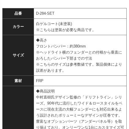
品番
D-284-SET
白ゲルコート(未塗装)
カラー
※こちらは塗装が必要な商品です。
◆高さ
フロントバンパー：約380mm
※ヘッドライト横のフェンダーとの付根から垂直に
サイズ
おろしたバンパー下部までの寸法
※こちらのサイズは参考数値です。製品個体により
誤差があります。
素材
FRP
◆商品説明
中村直樹氏デザイン監修の「ドリフトライン」シリ
ーズ。90年代に流行したワイド＆ロースタイルをベ
ースに現在主流の大幅フェンダーにも対応出来るよ
う設計されたボリューミーなデザインが圧巻です。
豊富なオプションパーツ（アンダーパネル等）を取
り揃えており、オンリーワンな1台にカスタマイズ可