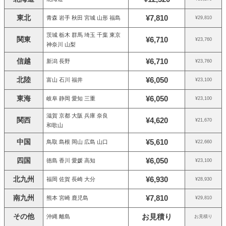
東北
¥7,810
青森 岩手 秋田 宮城 山形 福島
¥29,810
茨城 栃木 群馬 埼玉 千葉 東京
関東
¥6,710
¥23,760
神奈川 山梨
信越
¥6,710
新潟 長野
¥23,760
北陸
¥6,050
富山 石川 福井
¥23,100
東海
¥6,050
岐阜 静岡 愛知 三重
¥23,100
滋賀 京都 大阪 兵庫 奈良
関西
¥4,620
¥21,670
和歌山
中国
¥5,610
鳥取 島根 岡山 広島 山口
¥22,660
四国
¥6,050
徳島 香川 愛媛 高知
¥23,100
北九州
¥6,930
福岡 佐賀 長崎 大分
¥28,930
南九州
¥7,810
熊本 宮崎 鹿児島
¥29,810
その他
お見積り
沖縄 離島
お見積り