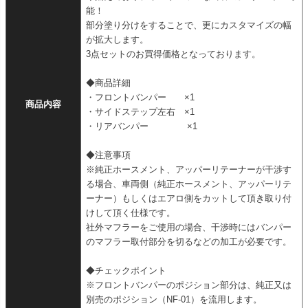
能！
部分塗り分けをすることで、更にカスタマイズの幅
が拡大します。
3点セットのお買得価格となっております。
◆商品詳細
・フロントバンパー ×1
商品内容
・サイドステップ左右 ×1
・リアバンパー ×1
◆注意事項
※純正ホースメント、アッパーリテーナーが干渉す
る場合、車両側（純正ホースメント、アッパーリテ
ーナー）もしくはエアロ側をカットして頂き取り付
けして頂く仕様です。
社外マフラーをご使用の場合、干渉時にはバンパー
のマフラー取付部分を切るなどの加工が必要です。
◆チェックポイント
※フロントバンパーのポジション部分は、純正又は
別売のポジション（NF-01）を流用します。