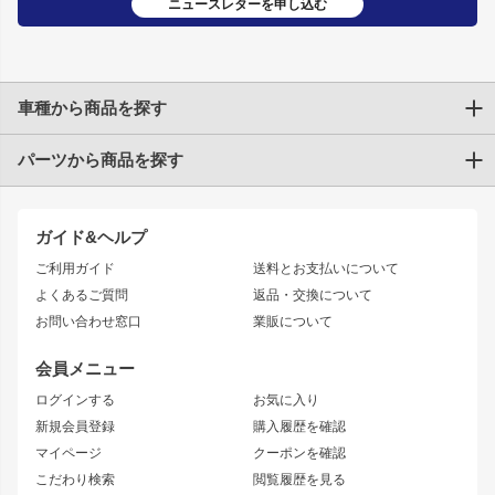
ニュースレターを申し込む
車種から商品を探す
パーツから商品を探す
トヨタ
TOYOTA86
200系ハイエース
ドリフトパーツ
JZX100 CHASER
クラウン
ガイド&ヘルプ
JZX90 CHASER
エアロシリーズ
クラウンマジェスタ
ご利用ガイド
送料とお支払いについて
JZX110 MARK II
ドリフトライン
アリスト
レーシングライン
よくあるご質問
返品・交換について
JZX100 MARK II
風神
ソアラ
アタックライン
お問い合わせ窓口
業販について
JZX90 MARK II
雷神
アルテッツァ
ストリームライン
レビン
龍神
プロボックス
スタイリッシュライン
会員メニュー
トレノ
RAV4
フロントフェンダー
ボンネット
ログインする
お気に入り
マークX
リアフェンダー
カナード
新規会員登録
購入履歴を確認
ブラッシュフェンダー
外装・補修パーツ
ニッサン
マイページ
クーポンを確認
コンバットアイ
アーム(足回り)
S15 シルビア
ワンビア
こだわり検索
閲覧履歴を見る
GTウイング
レンズ