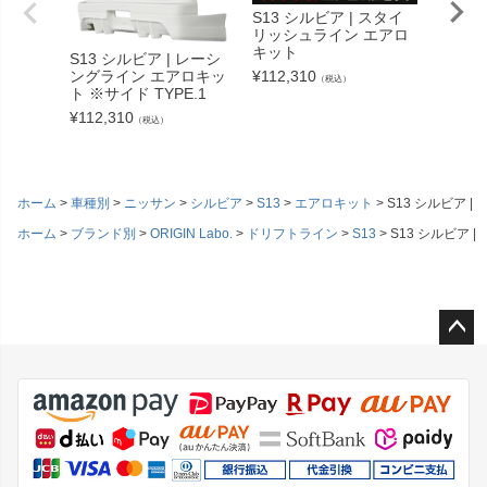
S13 シルビア | スタイ
S13 
リッシュライン エアロ
ームラ
キット
ト
S13 シルビア | レーシ
ングライン エアロキッ
¥
112,310
¥
112,3
（税込）
ト ※サイド TYPE.1
¥
112,310
（税込）
ホーム
車種別
ニッサン
シルビア
S13
エアロキット
S13 シルビア 
ホーム
ブランド別
ORIGIN Labo.
ドリフトライン
S13
S13 シルビア 
ペー
ジト
ップ
へ