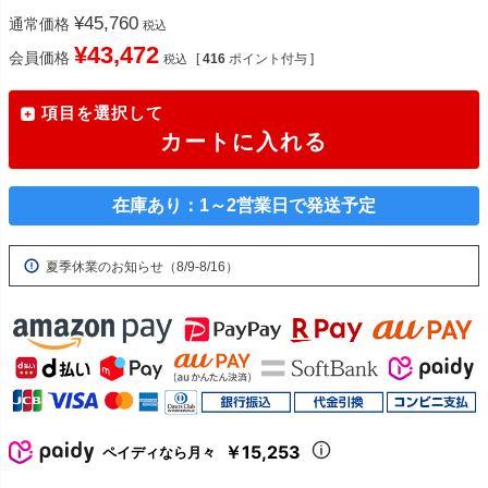
¥
45,760
通常価格
税込
¥
43,472
会員価格
[
416
ポイント付与 ]
税込
項目を選択して
カートに入れる
在庫あり：1～2営業日で発送予定
夏季休業のお知らせ（8/9-8/16）
￥15,253
ペイディなら月々