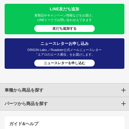
LINE友だち追加
新製品やキャンペーン情報などをお届け。
LINEトークでお問い合わせもできます
友だち追加する
ニュースレターお申し込み
ORIGIN Labo.／Roadster公式メールニュースレター
「エアロのエース通信」をお届けします。
ニュースレターを申し込む
車種から商品を探す
パーツから商品を探す
トヨタ
TOYOTA86
200系ハイエース
ドリフトパーツ
JZX100 CHASER
クラウン
ガイド&ヘルプ
JZX90 CHASER
エアロシリーズ
クラウンマジェスタ