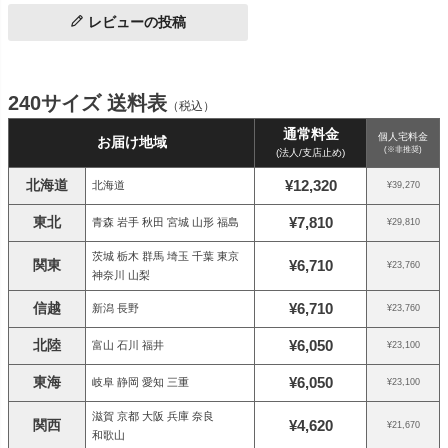
レビューの投稿
240サイズ 送料表
（税込）
通常料金
個人宅料金
お届け地域
(※非推奨)
(法人/支店止め)
北海道
¥12,320
北海道
¥39,270
東北
¥7,810
青森 岩手 秋田 宮城 山形 福島
¥29,810
茨城 栃木 群馬 埼玉 千葉 東京
関東
¥6,710
¥23,760
神奈川 山梨
信越
¥6,710
新潟 長野
¥23,760
北陸
¥6,050
富山 石川 福井
¥23,100
東海
¥6,050
岐阜 静岡 愛知 三重
¥23,100
滋賀 京都 大阪 兵庫 奈良
関西
¥4,620
¥21,670
和歌山