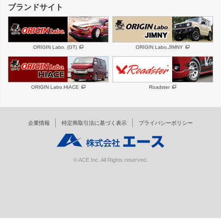
GS350
ボンネット
IS250・IS350
リアウイング
ブランドサイト
SC
フェンダー
リアゲート
サイドパーツ
メンテナンスパーツ
スバル
三菱
BRZ
デリカ D:5
ORIGIN Labo. (GT)
ORIGIN Labo.JIMNY
ハイエースパーツ
ホイール
軽自動車
汎用
DAYTONA-RS
DAYTONA-RS NEO
ORIGIN Labo.HIACE
Roadster
エアロシリーズ
LUX MODEL SP
GROUND MODEL
LUX MODEL
PHANTOM LIP
企業情報
特定商取引法に基づく表示
プライバシーポリシー
RUGGER MODEL
DTM:exclusive
オーバーフェンダー
ワイパーガード
リアウイング
内装パーツ
© ACE Inc. All Rights reserved.
スムージングバンパー
オプションパーツ
GTウイング用ラダー
オプションタイヤ
コンバットアイ用ライト
ホイールナット