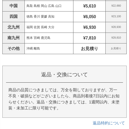
中国
¥5,610
鳥取 島根 岡山 広島 山口
¥22,660
四国
¥6,050
徳島 香川 愛媛 高知
¥23,100
北九州
¥6,930
福岡 佐賀 長崎 大分
¥28,930
南九州
¥7,810
熊本 宮崎 鹿児島
¥29,810
その他
お見積り
沖縄 離島
お見積り
返品・交換について
商品の品質につきましては、万全を期しておりますが、万一
不良・破損などがございましたら、商品到着後7日以内にお知
らせください。返品・交換につきましては、1週間以内、未塗
装・未加工に限り可能です。
返品特約について