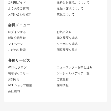
ご利用ガイド
送料とお支払いについて
JZX110 MARK II
ドリフトライン
アリスト
レーシングライン
よくあるご質問
返品・交換について
JZX100 MARK II
風神
ソアラ
アタックライン
お問い合わせ窓口
業販について
JZX90 MARK II
雷神
アルテッツァ
ストリームライン
レビン
龍神
プロボックス
スタイリッシュライン
会員メニュー
トレノ
RAV4
フロントフェンダー
ボンネット
ログインする
お気に入り
マークX
リアフェンダー
カナード
新規会員登録
購入履歴を確認
ブラッシュフェンダー
外装・補修パーツ
ニッサン
マイページ
クーポンを確認
コンバットアイ
アーム(足回り)
S15 シルビア
ワンビア
こだわり検索
閲覧履歴を見る
GTウイング
レンズ
S14 シルビア 前期
フェアレディZ
リアウイング
排気系
各種サービス
S14 シルビア 後期
スカイライン
ルーフウイング
S13 シルビア
ローレル
WEBカタログ
ニュースレターお申し込み
180SX
セフィーロ
装着ギャラリー
ソーシャルメディア一覧
ジムニーパーツ
シルエイティ
キャラバン
お知らせ
ご意見箱
ホイール
ACEショップ検索
採用情報
MUD-S7
まつど家 鉄漢
スズキ
マツダ
会社案内
MUD-SR7
まつど家 鉄心
ジムニー
RX-7
MUD-ZEUS
まつど家 鉄八
レクサス
フロントグリル
バンパー