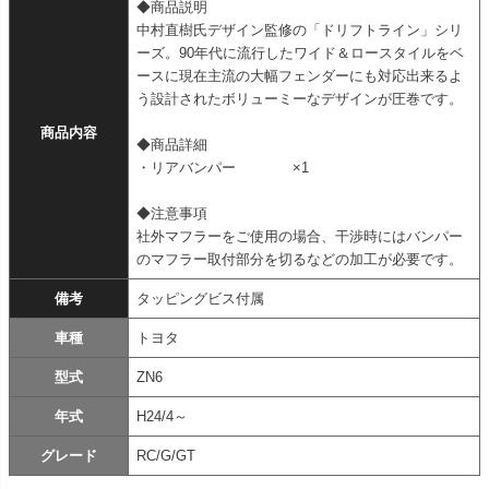
◆商品説明
中村直樹氏デザイン監修の「ドリフトライン」シリ
ーズ。90年代に流行したワイド＆ロースタイルをベ
ースに現在主流の大幅フェンダーにも対応出来るよ
う設計されたボリューミーなデザインが圧巻です。
商品内容
◆商品詳細
・リアバンパー ×1
◆注意事項
社外マフラーをご使用の場合、干渉時にはバンパー
のマフラー取付部分を切るなどの加工が必要です。
備考
タッピングビス付属
車種
トヨタ
型式
ZN6
年式
H24/4～
グレード
RC/G/GT