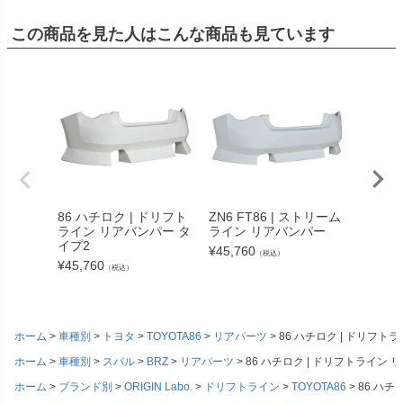
この商品を見た人はこんな商品も見ています
86 ハチロク | ドリフト
ZN6 FT86 | ストリーム
ZN6 T
ライン リアバンパー タ
ライン リアバンパー
LINE
イプ2
ン）用
¥
45,760
（税込）
キット
¥
45,760
（税込）
¥
66,33
ホーム
車種別
トヨタ
TOYOTA86
リアパーツ
86 ハチロク | ドリフト
ホーム
車種別
スバル
BRZ
リアパーツ
86 ハチロク | ドリフトライン 
ホーム
ブランド別
ORIGIN Labo.
ドリフトライン
TOYOTA86
86 ハチ