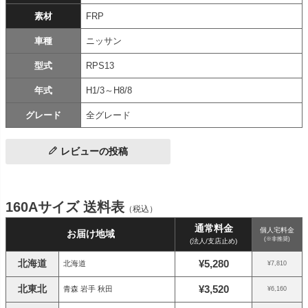
素材
FRP
車種
ニッサン
型式
RPS13
年式
H1/3～H8/8
グレード
全グレード
レビューの投稿
160Aサイズ 送料表
（税込）
通常料金
個人宅料金
お届け地域
(※非推奨)
(法人/支店止め)
北海道
¥5,280
北海道
¥7,810
北東北
¥3,520
青森 岩手 秋田
¥6,160