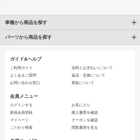
車種から商品を探す
パーツから商品を探す
トヨタ
TOYOTA86
200系ハイエース
ドリフトパーツ
JZX100 CHASER
クラウン
ガイド&ヘルプ
JZX90 CHASER
エアロシリーズ
クラウンマジェスタ
ご利用ガイド
送料とお支払いについて
JZX110 MARK II
ドリフトライン
アリスト
レーシングライン
よくあるご質問
返品・交換について
JZX100 MARK II
風神
ソアラ
アタックライン
お問い合わせ窓口
業販について
JZX90 MARK II
雷神
アルテッツァ
ストリームライン
レビン
龍神
プロボックス
スタイリッシュライン
会員メニュー
トレノ
RAV4
フロントフェンダー
ボンネット
ログインする
お気に入り
マークX
リアフェンダー
カナード
新規会員登録
購入履歴を確認
ブラッシュフェンダー
外装・補修パーツ
ニッサン
マイページ
クーポンを確認
コンバットアイ
アーム(足回り)
S15 シルビア
ワンビア
こだわり検索
閲覧履歴を見る
GTウイング
レンズ
S14 シルビア 前期
フェアレディZ
リアウイング
排気系