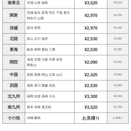
南東北
¥3,520
宮城 山形 福島
¥5,610
茨城 栃木 群馬 埼玉 千葉 東京
関東
¥2,970
¥4,950
神奈川 山梨
信越
¥2,970
新潟 長野
¥4,400
北陸
¥2,530
富山 石川 福井
¥3,960
東海
¥2,530
岐阜 静岡 愛知 三重
¥3,960
滋賀 京都 大阪 兵庫 奈良
関西
¥2,090
¥3,850
和歌山
中国
¥2,420
鳥取 島根 岡山 広島 山口
¥3,960
四国
¥2,530
徳島 香川 愛媛 高知
¥3,960
北九州
¥3,300
福岡 佐賀 長崎 大分
¥4,840
南九州
¥3,520
熊本 宮崎 鹿児島
¥5,390
その他
お見積り
沖縄 離島
お見積り