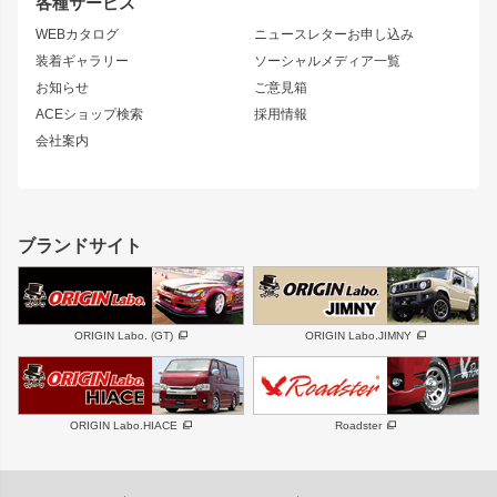
各種サービス
S14 シルビア 後期
スカイライン
ルーフウイング
S13 シルビア
ローレル
WEBカタログ
ニュースレターお申し込み
180SX
セフィーロ
装着ギャラリー
ソーシャルメディア一覧
ジムニーパーツ
シルエイティ
キャラバン
お知らせ
ご意見箱
ホイール
ACEショップ検索
採用情報
MUD-S7
まつど家 鉄漢
スズキ
マツダ
会社案内
MUD-SR7
まつど家 鉄心
ジムニー
RX-7
MUD-ZEUS
まつど家 鉄八
レクサス
フロントグリル
バンパー
GS350
ボンネット
IS250・IS350
リアウイング
ブランドサイト
SC
フェンダー
リアゲート
サイドパーツ
メンテナンスパーツ
スバル
三菱
BRZ
デリカ D:5
ORIGIN Labo. (GT)
ORIGIN Labo.JIMNY
ハイエースパーツ
ホイール
軽自動車
汎用
DAYTONA-RS
DAYTONA-RS NEO
ORIGIN Labo.HIACE
Roadster
エアロシリーズ
LUX MODEL SP
GROUND MODEL
LUX MODEL
PHANTOM LIP