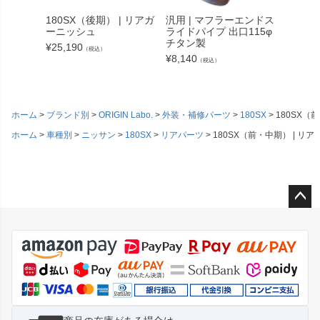
180SX（後期） | リアガ
汎用 | マフラーエンドス
S13 
ーニッシュ
ライドパイプ 出口115φ
パネル
チタン製
¥
25,190
¥
25,19
（税込）
¥
8,140
（税込）
ホーム
ブランド別
ORIGIN Labo.
外装・補修パーツ
180SX
180SX（
ホーム
車種別
ニッサン
180SX
リアパーツ
180SX（前・中期） | リ
ペー
ジト
ップ
へ