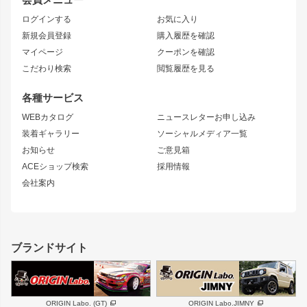
トレノ
RAV4
フロントフェンダー
ボンネット
ログインする
お気に入り
マークX
リアフェンダー
カナード
新規会員登録
購入履歴を確認
ブラッシュフェンダー
外装・補修パーツ
ニッサン
マイページ
クーポンを確認
コンバットアイ
アーム(足回り)
S15 シルビア
ワンビア
こだわり検索
閲覧履歴を見る
GTウイング
レンズ
S14 シルビア 前期
フェアレディZ
リアウイング
排気系
各種サービス
S14 シルビア 後期
スカイライン
ルーフウイング
S13 シルビア
ローレル
WEBカタログ
ニュースレターお申し込み
180SX
セフィーロ
装着ギャラリー
ソーシャルメディア一覧
ジムニーパーツ
シルエイティ
キャラバン
お知らせ
ご意見箱
ホイール
ACEショップ検索
採用情報
MUD-S7
まつど家 鉄漢
スズキ
マツダ
会社案内
MUD-SR7
まつど家 鉄心
ジムニー
RX-7
MUD-ZEUS
まつど家 鉄八
レクサス
フロントグリル
バンパー
GS350
ボンネット
IS250・IS350
リアウイング
ブランドサイト
SC
フェンダー
リアゲート
サイドパーツ
メンテナンスパーツ
スバル
三菱
BRZ
デリカ D:5
ORIGIN Labo. (GT)
ORIGIN Labo.JIMNY
ハイエースパーツ