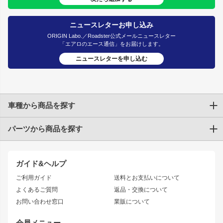
ニュースレターお申し込み
ORIGIN Labo.／Roadster公式メールニュースレター
「エアロのエース通信」をお届けします。
ニュースレターを申し込む
車種から商品を探す
パーツから商品を探す
トヨタ
TOYOTA86
200系ハイエース
ドリフトパーツ
JZX100 CHASER
クラウン
ガイド&ヘルプ
JZX90 CHASER
エアロシリーズ
クラウンマジェスタ
ご利用ガイド
送料とお支払いについて
JZX110 MARK II
ドリフトライン
アリスト
レーシングライン
よくあるご質問
返品・交換について
JZX100 MARK II
風神
ソアラ
アタックライン
お問い合わせ窓口
業販について
JZX90 MARK II
雷神
アルテッツァ
ストリームライン
レビン
龍神
プロボックス
スタイリッシュライン
会員メニュー