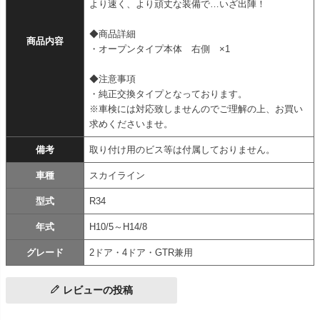
より速く、より頑丈な装備で…いざ出陣！
◆商品詳細
商品内容
・オープンタイプ本体 右側 ×1
◆注意事項
・純正交換タイプとなっております。
※車検には対応致しませんのでご理解の上、お買い
求めくださいませ。
備考
取り付け用のビス等は付属しておりません。
車種
スカイライン
型式
R34
年式
H10/5～H14/8
グレード
2ドア・4ドア・GTR兼用
レビューの投稿