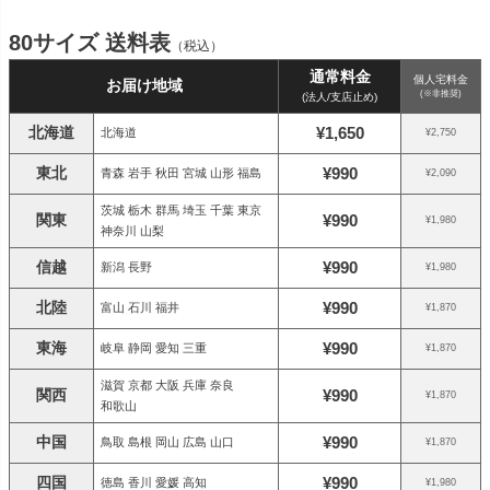
80サイズ 送料表
（税込）
通常料金
個人宅料金
お届け地域
(※非推奨)
(法人/支店止め)
北海道
¥1,650
北海道
¥2,750
東北
¥990
青森 岩手 秋田 宮城 山形 福島
¥2,090
茨城 栃木 群馬 埼玉 千葉 東京
関東
¥990
¥1,980
神奈川 山梨
信越
¥990
新潟 長野
¥1,980
北陸
¥990
富山 石川 福井
¥1,870
東海
¥990
岐阜 静岡 愛知 三重
¥1,870
滋賀 京都 大阪 兵庫 奈良
関西
¥990
¥1,870
和歌山
中国
¥990
鳥取 島根 岡山 広島 山口
¥1,870
四国
¥990
徳島 香川 愛媛 高知
¥1,980