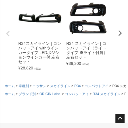
R34スカイライン | コン
R34 スカイライン | コ
汎用 |
バットアイ withウイン
ンバットアイ（ライト
ダー（
カータイプ LEDポジシ
タイプ ※ライト付属）
リア）
ョンウインカー付 左右
左右セット
ーボン
セット
¥
36,300
¥
95,37
（税込）
¥
28,820
（税込）
ホーム
車種別
ニッサン
スカイライン
R34
コンバットアイ
R34 ス
ホーム
ブランド別
ORIGIN Labo.
コンバットアイ
R34 スカイライン
R
ペー